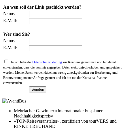
An wen soll der Link geschickt werden?
Name:
E-Mail:
Wer sind Sie?
Name:
E-Mail:
Ja, ich habe die
Datenschutzerklärung
zur Kenntnis genommen und bin damit
einverstanden, dass die von mir angegeben Daten elektronisch erhoben und gespeichert
werden. Meine Daten werden dabei nur streng zweckgebunden zur Bearbeitung und
Beantwortung meiner Anfrage genutzt und ich bin mit der Kontaktaufnahme
einverstanden.
Mehrfacher Gewinner »Internationaler busplaner
Nachhaltigkeitspreis«
»TOP-Reiseveranstalter«, zertifiziert von tourVERS und
RINKE TREUHAND