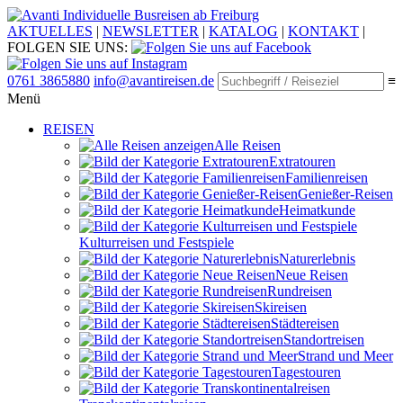
Individuelle Busreisen ab Freiburg
AKTUELLES
|
NEWSLETTER
|
KATALOG
|
KONTAKT
|
FOLGEN SIE UNS:
0761 3865880
info@avantireisen.de
≡
Menü
REISEN
Alle Reisen
Extratouren
Familien­reisen
Genießer-Reisen
Heimatkunde
Kultur­reisen und Festspiele
Naturerlebnis
Neue Reisen
Rund­reisen
Ski­reisen
Städte­reisen
Standort­reisen
Strand und Meer
Tagestouren