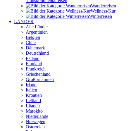
Transkontinental­reisen
Wander­reisen
Wellness/Kur
Winter­reisen
LÄNDER
Alle Länder
Argentinien
Belgien
Chile
Dänemark
Deutschland
Estland
Finnland
Frankreich
Griechenland
Großbritannien
Irland
Italien
Kroatien
Lettland
Litauen
Marokko
Niederlande
Norwegen
Österreich