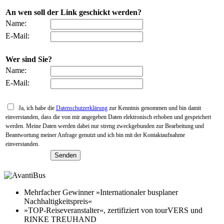
An wen soll der Link geschickt werden?
Name:
E-Mail:
Wer sind Sie?
Name:
E-Mail:
Ja, ich habe die
Datenschutzerklärung
zur Kenntnis genommen und bin damit
einverstanden, dass die von mir angegeben Daten elektronisch erhoben und gespeichert
werden. Meine Daten werden dabei nur streng zweckgebunden zur Bearbeitung und
Beantwortung meiner Anfrage genutzt und ich bin mit der Kontaktaufnahme
einverstanden.
Mehrfacher Gewinner »Internationaler busplaner
Nachhaltigkeitspreis«
»TOP-Reiseveranstalter«, zertifiziert von tourVERS und
RINKE TREUHAND