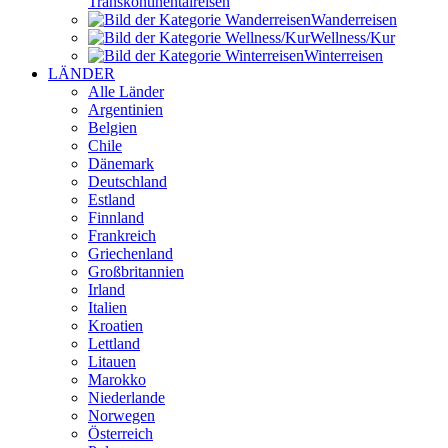
Transkontinental­reisen
Wander­reisen
Wellness/Kur
Winter­reisen
LÄNDER
Alle Länder
Argentinien
Belgien
Chile
Dänemark
Deutschland
Estland
Finnland
Frankreich
Griechenland
Großbritannien
Irland
Italien
Kroatien
Lettland
Litauen
Marokko
Niederlande
Norwegen
Österreich