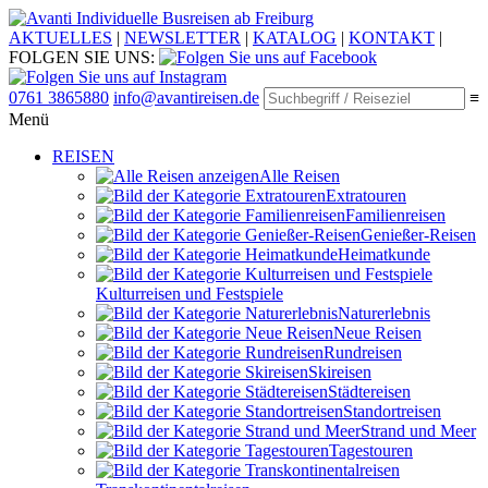
Individuelle Busreisen ab Freiburg
AKTUELLES
|
NEWSLETTER
|
KATALOG
|
KONTAKT
|
FOLGEN SIE UNS:
0761 3865880
info@avantireisen.de
≡
Menü
REISEN
Alle Reisen
Extratouren
Familien­reisen
Genießer-Reisen
Heimatkunde
Kultur­reisen und Festspiele
Naturerlebnis
Neue Reisen
Rund­reisen
Ski­reisen
Städte­reisen
Standort­reisen
Strand und Meer
Tagestouren