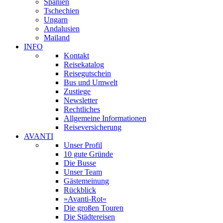
Spanien
Tschechien
Ungarn
Andalusien
Mailand
INFO
Kontakt
Reisekatalog
Reisegutschein
Bus und Umwelt
Zustiege
Newsletter
Rechtliches
Allgemeine Informationen
Reiseversicherung
AVANTI
Unser Profil
10 gute Gründe
Die Busse
Unser Team
Gästemeinung
Rückblick
»Avanti-Rot«
Die großen Touren
Die Städtereisen