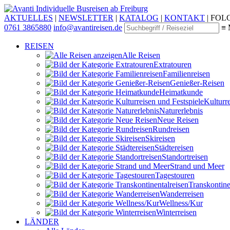
Individuelle Busreisen ab Freiburg
AKTUELLES
|
NEWSLETTER
|
KATALOG
|
KONTAKT
|
FOLG
0761 3865880
info@avantireisen.de
≡ 
REISEN
Alle Reisen
Extratouren
Familien­reisen
Genießer-Reisen
Heimatkunde
Kultur­r
Naturerlebnis
Neue Reisen
Rund­reisen
Ski­reisen
Städte­reisen
Standort­reisen
Strand und Meer
Tagestouren
Transkontinen
Wander­reisen
Wellness/Kur
Winter­reisen
LÄNDER