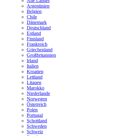
Alle Länder
Argentinien
Belgien
Chile
Dänemark
Deutschland
Estland
Finnland
Frankreich
Griechenland
Großbritannien
Irland
Italien
Kroatien
Lettland
Litauen
Marokko
Niederlande
Norwegen
Österreich
Polen
Portugal
Schottland
Schweden
Schweiz