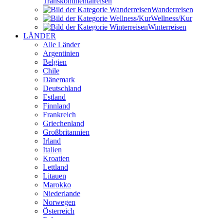
Transkontinental­reisen
Wander­reisen
Wellness/Kur
Winter­reisen
LÄNDER
Alle Länder
Argentinien
Belgien
Chile
Dänemark
Deutschland
Estland
Finnland
Frankreich
Griechenland
Großbritannien
Irland
Italien
Kroatien
Lettland
Litauen
Marokko
Niederlande
Norwegen
Österreich