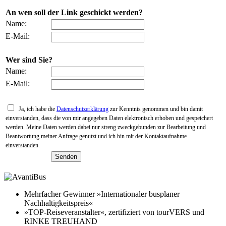
An wen soll der Link geschickt werden?
Name:
E-Mail:
Wer sind Sie?
Name:
E-Mail:
Ja, ich habe die
Datenschutzerklärung
zur Kenntnis genommen und bin damit
einverstanden, dass die von mir angegeben Daten elektronisch erhoben und gespeichert
werden. Meine Daten werden dabei nur streng zweckgebunden zur Bearbeitung und
Beantwortung meiner Anfrage genutzt und ich bin mit der Kontaktaufnahme
einverstanden.
Mehrfacher Gewinner »Internationaler busplaner
Nachhaltigkeitspreis«
»TOP-Reiseveranstalter«, zertifiziert von tourVERS und
RINKE TREUHAND