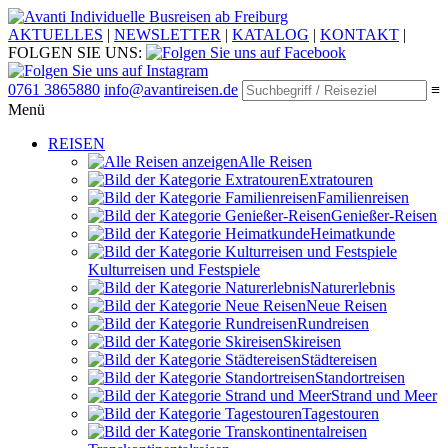
Individuelle Busreisen ab Freiburg
AKTUELLES
|
NEWSLETTER
|
KATALOG
|
KONTAKT
|
FOLGEN SIE UNS:
0761 3865880
info@avantireisen.de
≡
Menü
REISEN
Alle Reisen
Extratouren
Familien­reisen
Genießer-Reisen
Heimatkunde
Kultur­reisen und Festspiele
Naturerlebnis
Neue Reisen
Rund­reisen
Ski­reisen
Städte­reisen
Standort­reisen
Strand und Meer
Tagestouren