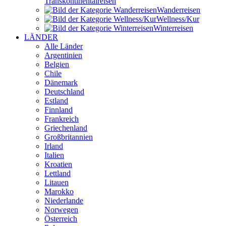
Transkontinental­reisen
Wander­reisen
Wellness/Kur
Winter­reisen
LÄNDER
Alle Länder
Argentinien
Belgien
Chile
Dänemark
Deutschland
Estland
Finnland
Frankreich
Griechenland
Großbritannien
Irland
Italien
Kroatien
Lettland
Litauen
Marokko
Niederlande
Norwegen
Österreich