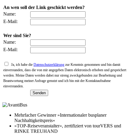
An wen soll der Link geschickt werden?
Name:
E-Mail:
Wer sind Sie?
Name:
E-Mail:
Ja, ich habe die
Datenschutzerklärung
zur Kenntnis genommen und bin damit
einverstanden, dass die von mir angegeben Daten elektronisch erhoben und gespeichert
werden. Meine Daten werden dabei nur streng zweckgebunden zur Bearbeitung und
Beantwortung meiner Anfrage genutzt und ich bin mit der Kontaktaufnahme
einverstanden.
Mehrfacher Gewinner »Internationaler busplaner
Nachhaltigkeitspreis«
»TOP-Reiseveranstalter«, zertifiziert von tourVERS und
RINKE TREUHAND