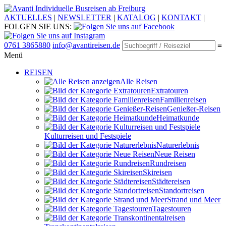
Individuelle Busreisen ab Freiburg
AKTUELLES
|
NEWSLETTER
|
KATALOG
|
KONTAKT
|
FOLGEN SIE UNS:
0761 3865880
info@avantireisen.de
≡
Menü
REISEN
Alle Reisen
Extratouren
Familien­reisen
Genießer-Reisen
Heimatkunde
Kultur­reisen und Festspiele
Naturerlebnis
Neue Reisen
Rund­reisen
Ski­reisen
Städte­reisen
Standort­reisen
Strand und Meer
Tagestouren