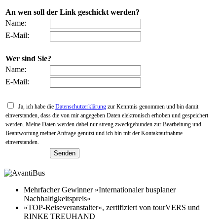
An wen soll der Link geschickt werden?
Name:
E-Mail:
Wer sind Sie?
Name:
E-Mail:
Ja, ich habe die
Datenschutzerklärung
zur Kenntnis genommen und bin damit
einverstanden, dass die von mir angegeben Daten elektronisch erhoben und gespeichert
werden. Meine Daten werden dabei nur streng zweckgebunden zur Bearbeitung und
Beantwortung meiner Anfrage genutzt und ich bin mit der Kontaktaufnahme
einverstanden.
Mehrfacher Gewinner »Internationaler busplaner
Nachhaltigkeitspreis«
»TOP-Reiseveranstalter«, zertifiziert von tourVERS und
RINKE TREUHAND