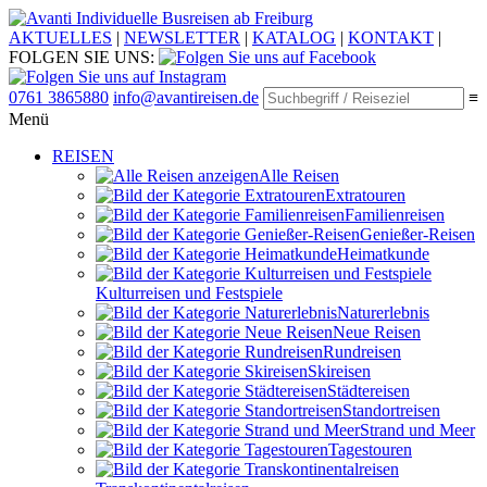
Individuelle Busreisen ab Freiburg
AKTUELLES
|
NEWSLETTER
|
KATALOG
|
KONTAKT
|
FOLGEN SIE UNS:
0761 3865880
info@avantireisen.de
≡
Menü
REISEN
Alle Reisen
Extratouren
Familien­reisen
Genießer-Reisen
Heimatkunde
Kultur­reisen und Festspiele
Naturerlebnis
Neue Reisen
Rund­reisen
Ski­reisen
Städte­reisen
Standort­reisen
Strand und Meer
Tagestouren