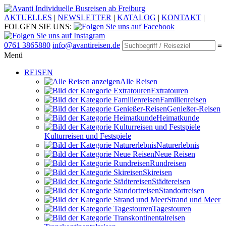
Individuelle Busreisen ab Freiburg
AKTUELLES
|
NEWSLETTER
|
KATALOG
|
KONTAKT
|
FOLGEN SIE UNS:
0761 3865880
info@avantireisen.de
≡
Menü
REISEN
Alle Reisen
Extratouren
Familien­reisen
Genießer-Reisen
Heimatkunde
Kultur­reisen und Festspiele
Naturerlebnis
Neue Reisen
Rund­reisen
Ski­reisen
Städte­reisen
Standort­reisen
Strand und Meer
Tagestouren