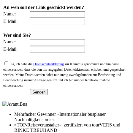
An wen soll der Link geschickt werden?
Name:
E-Mail:
Wer sind Sie?
Name:
E-Mail:
Ja, ich habe die
Datenschutzerklärung
zur Kenntnis genommen und bin damit
einverstanden, dass die von mir angegeben Daten elektronisch erhoben und gespeichert
werden. Meine Daten werden dabei nur streng zweckgebunden zur Bearbeitung und
Beantwortung meiner Anfrage genutzt und ich bin mit der Kontaktaufnahme
einverstanden.
Mehrfacher Gewinner »Internationaler busplaner
Nachhaltigkeitspreis«
»TOP-Reiseveranstalter«, zertifiziert von tourVERS und
RINKE TREUHAND