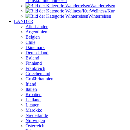
Transkontinental­reisen
Wander­reisen
Wellness/Kur
Winter­reisen
LÄNDER
Alle Länder
Argentinien
Belgien
Chile
Dänemark
Deutschland
Estland
Finnland
Frankreich
Griechenland
Großbritannien
Irland
Italien
Kroatien
Lettland
Litauen
Marokko
Niederlande
Norwegen
Österreich