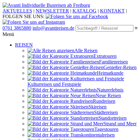
Individuelle Busreisen ab Freiburg
AKTUELLES
|
NEWSLETTER
|
KATALOG
|
KONTAKT
|
FOLGEN SIE UNS:
0761 3865880
info@avantireisen.de
≡
Menü
REISEN
Alle Reisen
Extratouren
Familien­reisen
Genießer-Reisen
Heimatkunde
Kultur­reisen und Festspiele
Naturerlebnis
Neue Reisen
Rund­reisen
Ski­reisen
Städte­reisen
Standort­reisen
Strand und Meer
Tagestouren