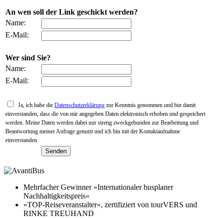
An wen soll der Link geschickt werden?
Name:
E-Mail:
Wer sind Sie?
Name:
E-Mail:
Ja, ich habe die
Datenschutzerklärung
zur Kenntnis genommen und bin damit
einverstanden, dass die von mir angegeben Daten elektronisch erhoben und gespeichert
werden. Meine Daten werden dabei nur streng zweckgebunden zur Bearbeitung und
Beantwortung meiner Anfrage genutzt und ich bin mit der Kontaktaufnahme
einverstanden.
Mehrfacher Gewinner »Internationaler busplaner
Nachhaltigkeitspreis«
»TOP-Reiseveranstalter«, zertifiziert von tourVERS und
RINKE TREUHAND