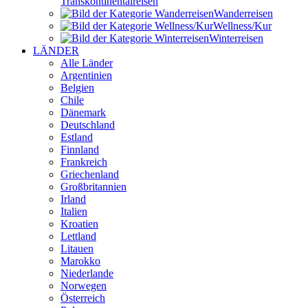
Transkontinental­reisen
Wander­reisen
Wellness/Kur
Winter­reisen
LÄNDER
Alle Länder
Argentinien
Belgien
Chile
Dänemark
Deutschland
Estland
Finnland
Frankreich
Griechenland
Großbritannien
Irland
Italien
Kroatien
Lettland
Litauen
Marokko
Niederlande
Norwegen
Österreich