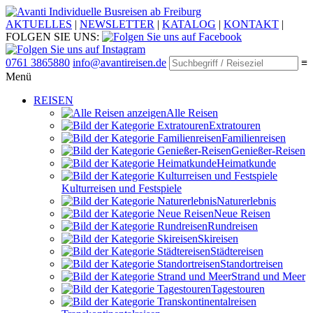
Individuelle Busreisen ab Freiburg
AKTUELLES
|
NEWSLETTER
|
KATALOG
|
KONTAKT
|
FOLGEN SIE UNS:
0761 3865880
info@avantireisen.de
≡
Menü
REISEN
Alle Reisen
Extratouren
Familien­reisen
Genießer-Reisen
Heimatkunde
Kultur­reisen und Festspiele
Naturerlebnis
Neue Reisen
Rund­reisen
Ski­reisen
Städte­reisen
Standort­reisen
Strand und Meer
Tagestouren