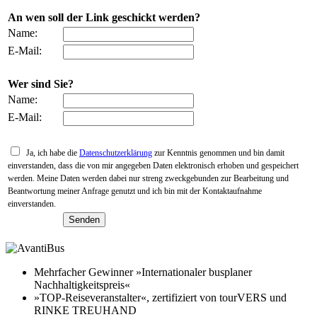
An wen soll der Link geschickt werden?
Name:
E-Mail:
Wer sind Sie?
Name:
E-Mail:
Ja, ich habe die
Datenschutzerklärung
zur Kenntnis genommen und bin damit
einverstanden, dass die von mir angegeben Daten elektronisch erhoben und gespeichert
werden. Meine Daten werden dabei nur streng zweckgebunden zur Bearbeitung und
Beantwortung meiner Anfrage genutzt und ich bin mit der Kontaktaufnahme
einverstanden.
Mehrfacher Gewinner »Internationaler busplaner
Nachhaltigkeitspreis«
»TOP-Reiseveranstalter«, zertifiziert von tourVERS und
RINKE TREUHAND