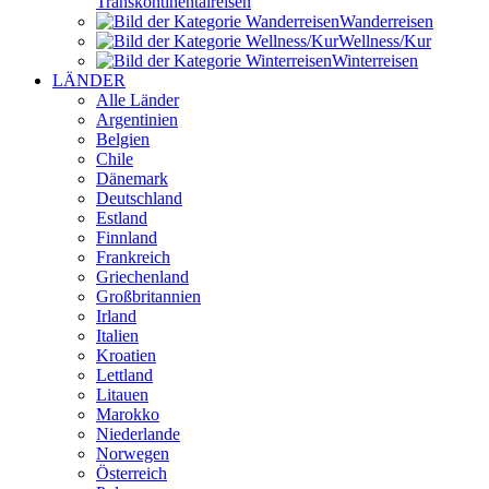
Transkontinental­reisen
Wander­reisen
Wellness/Kur
Winter­reisen
LÄNDER
Alle Länder
Argentinien
Belgien
Chile
Dänemark
Deutschland
Estland
Finnland
Frankreich
Griechenland
Großbritannien
Irland
Italien
Kroatien
Lettland
Litauen
Marokko
Niederlande
Norwegen
Österreich