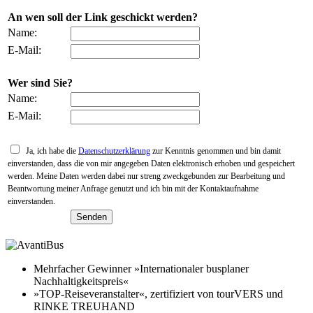
An wen soll der Link geschickt werden?
Name:
E-Mail:
Wer sind Sie?
Name:
E-Mail:
Ja, ich habe die
Datenschutzerklärung
zur Kenntnis genommen und bin damit
einverstanden, dass die von mir angegeben Daten elektronisch erhoben und gespeichert
werden. Meine Daten werden dabei nur streng zweckgebunden zur Bearbeitung und
Beantwortung meiner Anfrage genutzt und ich bin mit der Kontaktaufnahme
einverstanden.
Mehrfacher Gewinner »Internationaler busplaner
Nachhaltigkeitspreis«
»TOP-Reiseveranstalter«, zertifiziert von tourVERS und
RINKE TREUHAND