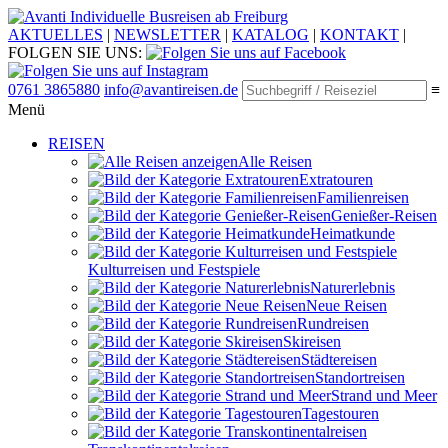
Individuelle Busreisen ab Freiburg
AKTUELLES
|
NEWSLETTER
|
KATALOG
|
KONTAKT
|
FOLGEN SIE UNS:
0761 3865880
info@avantireisen.de
≡
Menü
REISEN
Alle Reisen
Extratouren
Familien­reisen
Genießer-Reisen
Heimatkunde
Kultur­reisen und Festspiele
Naturerlebnis
Neue Reisen
Rund­reisen
Ski­reisen
Städte­reisen
Standort­reisen
Strand und Meer
Tagestouren