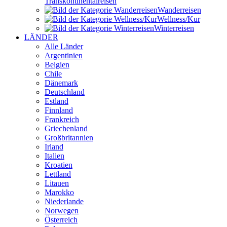
Transkontinental­reisen
Wander­reisen
Wellness/Kur
Winter­reisen
LÄNDER
Alle Länder
Argentinien
Belgien
Chile
Dänemark
Deutschland
Estland
Finnland
Frankreich
Griechenland
Großbritannien
Irland
Italien
Kroatien
Lettland
Litauen
Marokko
Niederlande
Norwegen
Österreich