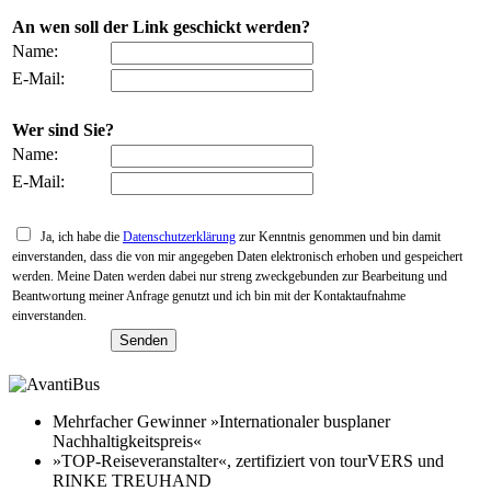
An wen soll der Link geschickt werden?
Name:
E-Mail:
Wer sind Sie?
Name:
E-Mail:
Ja, ich habe die
Datenschutzerklärung
zur Kenntnis genommen und bin damit
einverstanden, dass die von mir angegeben Daten elektronisch erhoben und gespeichert
werden. Meine Daten werden dabei nur streng zweckgebunden zur Bearbeitung und
Beantwortung meiner Anfrage genutzt und ich bin mit der Kontaktaufnahme
einverstanden.
Mehrfacher Gewinner »Internationaler busplaner
Nachhaltigkeitspreis«
»TOP-Reiseveranstalter«, zertifiziert von tourVERS und
RINKE TREUHAND