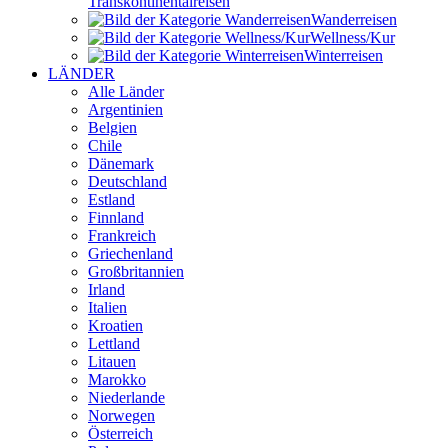
Transkontinental­reisen
Wander­reisen
Wellness/Kur
Winter­reisen
LÄNDER
Alle Länder
Argentinien
Belgien
Chile
Dänemark
Deutschland
Estland
Finnland
Frankreich
Griechenland
Großbritannien
Irland
Italien
Kroatien
Lettland
Litauen
Marokko
Niederlande
Norwegen
Österreich