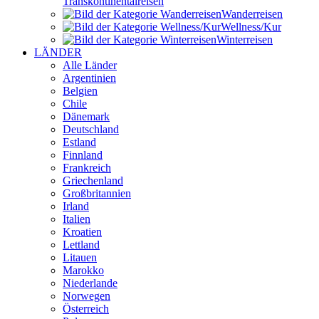
Transkontinental­reisen
Wander­reisen
Wellness/Kur
Winter­reisen
LÄNDER
Alle Länder
Argentinien
Belgien
Chile
Dänemark
Deutschland
Estland
Finnland
Frankreich
Griechenland
Großbritannien
Irland
Italien
Kroatien
Lettland
Litauen
Marokko
Niederlande
Norwegen
Österreich