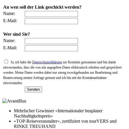
An wen soll der Link geschickt werden?
Name:
E-Mail:
Wer sind Sie?
Name:
E-Mail:
Ja, ich habe die
Datenschutzerklärung
zur Kenntnis genommen und bin damit
einverstanden, dass die von mir angegeben Daten elektronisch erhoben und gespeichert
werden. Meine Daten werden dabei nur streng zweckgebunden zur Bearbeitung und
Beantwortung meiner Anfrage genutzt und ich bin mit der Kontaktaufnahme
einverstanden.
Mehrfacher Gewinner »Internationaler busplaner
Nachhaltigkeitspreis«
»TOP-Reiseveranstalter«, zertifiziert von tourVERS und
RINKE TREUHAND