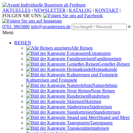
Individuelle Busreisen ab Freiburg
AKTUELLES
|
NEWSLETTER
|
KATALOG
|
KONTAKT
|
FOLGEN SIE UNS:
0761 3865880
info@avantireisen.de
≡
Menü
REISEN
Alle Reisen
Extratouren
Familien­reisen
Genießer-Reisen
Heimatkunde
Kultur­reisen und Festspiele
Naturerlebnis
Neue Reisen
Rund­reisen
Ski­reisen
Städte­reisen
Standort­reisen
Strand und Meer
Tagestouren