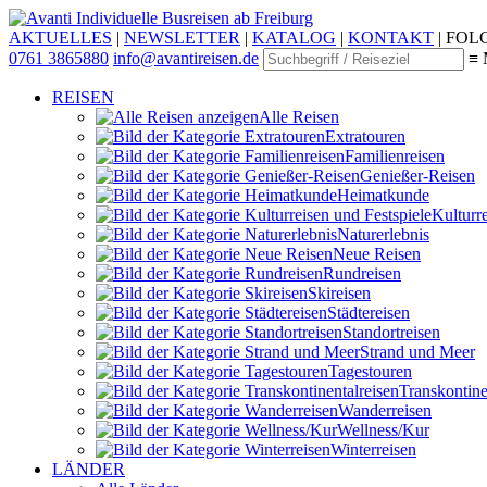
Individuelle Busreisen ab Freiburg
AKTUELLES
|
NEWSLETTER
|
KATALOG
|
KONTAKT
|
FOLG
0761 3865880
info@avantireisen.de
≡ 
REISEN
Alle Reisen
Extratouren
Familien­reisen
Genießer-Reisen
Heimatkunde
Kultur­r
Naturerlebnis
Neue Reisen
Rund­reisen
Ski­reisen
Städte­reisen
Standort­reisen
Strand und Meer
Tagestouren
Transkontinen
Wander­reisen
Wellness/Kur
Winter­reisen
LÄNDER