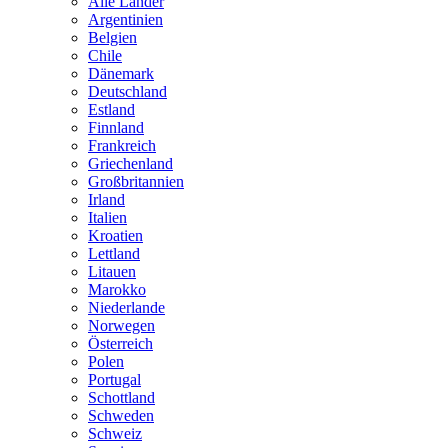
Alle Länder
Argentinien
Belgien
Chile
Dänemark
Deutschland
Estland
Finnland
Frankreich
Griechenland
Großbritannien
Irland
Italien
Kroatien
Lettland
Litauen
Marokko
Niederlande
Norwegen
Österreich
Polen
Portugal
Schottland
Schweden
Schweiz