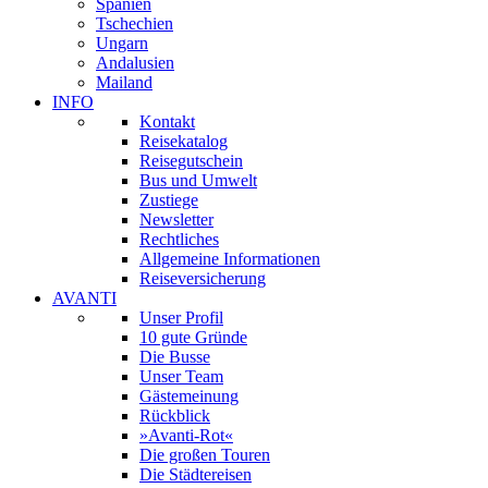
Spanien
Tschechien
Ungarn
Andalusien
Mailand
INFO
Kontakt
Reisekatalog
Reisegutschein
Bus und Umwelt
Zustiege
Newsletter
Rechtliches
Allgemeine Informationen
Reiseversicherung
AVANTI
Unser Profil
10 gute Gründe
Die Busse
Unser Team
Gästemeinung
Rückblick
»Avanti-Rot«
Die großen Touren
Die Städtereisen