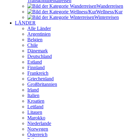
Transkontinental­reisen
Wander­reisen
Wellness/Kur
Winter­reisen
LÄNDER
Alle Länder
Argentinien
Belgien
Chile
Dänemark
Deutschland
Estland
Finnland
Frankreich
Griechenland
Großbritannien
Irland
Italien
Kroatien
Lettland
Litauen
Marokko
Niederlande
Norwegen
Österreich