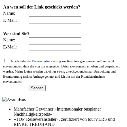
An wen soll der Link geschickt werden?
Name:
E-Mail:
Wer sind Sie?
Name:
E-Mail:
Ja, ich habe die
Datenschutzerklärung
zur Kenntnis genommen und bin damit
einverstanden, dass die von mir angegeben Daten elektronisch erhoben und gespeichert
werden. Meine Daten werden dabei nur streng zweckgebunden zur Bearbeitung und
Beantwortung meiner Anfrage genutzt und ich bin mit der Kontaktaufnahme
einverstanden.
Mehrfacher Gewinner »Internationaler busplaner
Nachhaltigkeitspreis«
»TOP-Reiseveranstalter«, zertifiziert von tourVERS und
RINKE TREUHAND