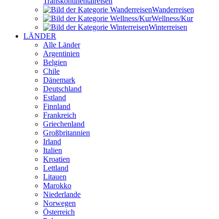
Transkontinental­reisen
Wander­reisen
Wellness/Kur
Winter­reisen
LÄNDER
Alle Länder
Argentinien
Belgien
Chile
Dänemark
Deutschland
Estland
Finnland
Frankreich
Griechenland
Großbritannien
Irland
Italien
Kroatien
Lettland
Litauen
Marokko
Niederlande
Norwegen
Österreich