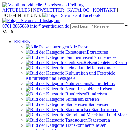
Individuelle Busreisen ab Freiburg
AKTUELLES
|
NEWSLETTER
|
KATALOG
|
KONTAKT
|
FOLGEN SIE UNS:
0761 3865880
info@avantireisen.de
≡
Menü
REISEN
Alle Reisen
Extratouren
Familien­reisen
Genießer-Reisen
Heimatkunde
Kultur­reisen und Festspiele
Naturerlebnis
Neue Reisen
Rund­reisen
Ski­reisen
Städte­reisen
Standort­reisen
Strand und Meer
Tagestouren