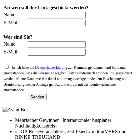
An wen soll der Link geschickt werden?
Name:
E-Mail:
Wer sind Sie?
Name:
E-Mail:
Ja, ich habe die
Datenschutzerklärung
zur Kenntnis genommen und bin damit
einverstanden, dass die von mir angegeben Daten elektronisch erhoben und gespeichert
werden. Meine Daten werden dabei nur streng zweckgebunden zur Bearbeitung und
Beantwortung meiner Anfrage genutzt und ich bin mit der Kontaktaufnahme
einverstanden.
Mehrfacher Gewinner »Internationaler busplaner
Nachhaltigkeitspreis«
»TOP-Reiseveranstalter«, zertifiziert von tourVERS und
RINKE TREUHAND