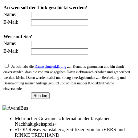
An wen soll der Link geschickt werden?
Name:
E-Mail:
Wer sind Sie?
Name:
E-Mail:
Ja, ich habe die
Datenschutzerklärung
zur Kenntnis genommen und bin damit
einverstanden, dass die von mir angegeben Daten elektronisch erhoben und gespeichert
werden. Meine Daten werden dabei nur streng zweckgebunden zur Bearbeitung und
Beantwortung meiner Anfrage genutzt und ich bin mit der Kontaktaufnahme
einverstanden.
Mehrfacher Gewinner »Internationaler busplaner
Nachhaltigkeitspreis«
»TOP-Reiseveranstalter«, zertifiziert von tourVERS und
RINKE TREUHAND