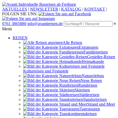
Individuelle Busreisen ab Freiburg
AKTUELLES
|
NEWSLETTER
|
KATALOG
|
KONTAKT
|
FOLGEN SIE UNS:
0761 3865880
info@avantireisen.de
≡
Menü
REISEN
Alle Reisen
Extratouren
Familien­reisen
Genießer-Reisen
Heimatkunde
Kultur­reisen und Festspiele
Naturerlebnis
Neue Reisen
Rund­reisen
Ski­reisen
Städte­reisen
Standort­reisen
Strand und Meer
Tagestouren