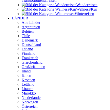
Transkontinental­reisen
Wander­reisen
Wellness/Kur
Winter­reisen
LÄNDER
Alle Länder
Argentinien
Belgien
Chile
Dänemark
Deutschland
Estland
Finnland
Frankreich
Griechenland
Großbritannien
Irland
Italien
Kroatien
Lettland
Litauen
Marokko
Niederlande
Norwegen
Österreich