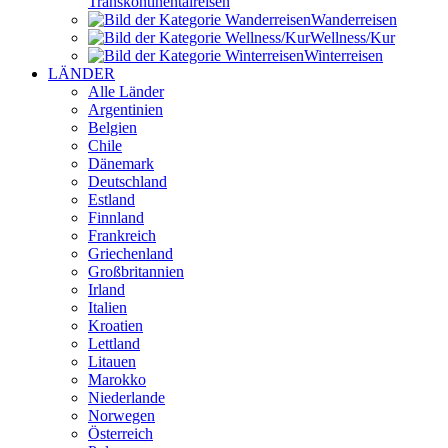
Transkontinental­reisen
Wander­reisen
Wellness/Kur
Winter­reisen
LÄNDER
Alle Länder
Argentinien
Belgien
Chile
Dänemark
Deutschland
Estland
Finnland
Frankreich
Griechenland
Großbritannien
Irland
Italien
Kroatien
Lettland
Litauen
Marokko
Niederlande
Norwegen
Österreich