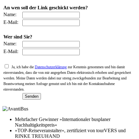
An wen soll der Link geschickt werden?
Name:
E-Mail:
Wer sind Sie?
Name:
E-Mail:
Ja, ich habe die
Datenschutzerklärung
zur Kenntnis genommen und bin damit
einverstanden, dass die von mir angegeben Daten elektronisch erhoben und gespeichert
werden. Meine Daten werden dabei nur streng zweckgebunden zur Bearbeitung und
Beantwortung meiner Anfrage genutzt und ich bin mit der Kontaktaufnahme
einverstanden.
Mehrfacher Gewinner »Internationaler busplaner
Nachhaltigkeitspreis«
»TOP-Reiseveranstalter«, zertifiziert von tourVERS und
RINKE TREUHAND