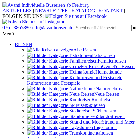
Individuelle Busreisen ab Freiburg
AKTUELLES
|
NEWSLETTER
|
KATALOG
|
KONTAKT
|
FOLGEN SIE UNS:
0761 3865880
info@avantireisen.de
≡
Menü
REISEN
Alle Reisen
Extratouren
Familien­reisen
Genießer-Reisen
Heimatkunde
Kultur­reisen und Festspiele
Naturerlebnis
Neue Reisen
Rund­reisen
Ski­reisen
Städte­reisen
Standort­reisen
Strand und Meer
Tagestouren