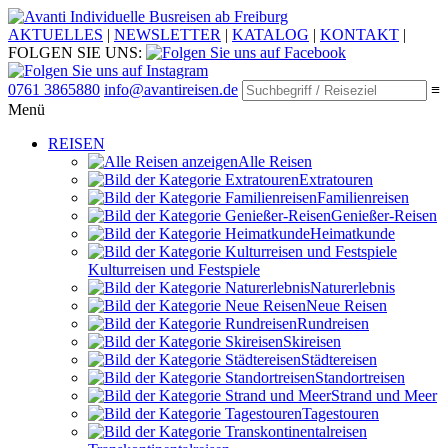
Individuelle Busreisen ab Freiburg
AKTUELLES
|
NEWSLETTER
|
KATALOG
|
KONTAKT
|
FOLGEN SIE UNS:
0761 3865880
info@avantireisen.de
≡
Menü
REISEN
Alle Reisen
Extratouren
Familien­reisen
Genießer-Reisen
Heimatkunde
Kultur­reisen und Festspiele
Naturerlebnis
Neue Reisen
Rund­reisen
Ski­reisen
Städte­reisen
Standort­reisen
Strand und Meer
Tagestouren