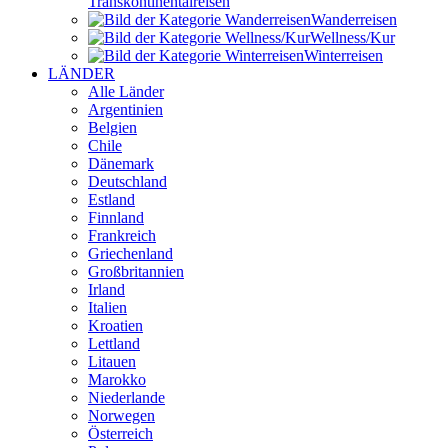
Transkontinental­reisen
Wander­reisen
Wellness/Kur
Winter­reisen
LÄNDER
Alle Länder
Argentinien
Belgien
Chile
Dänemark
Deutschland
Estland
Finnland
Frankreich
Griechenland
Großbritannien
Irland
Italien
Kroatien
Lettland
Litauen
Marokko
Niederlande
Norwegen
Österreich