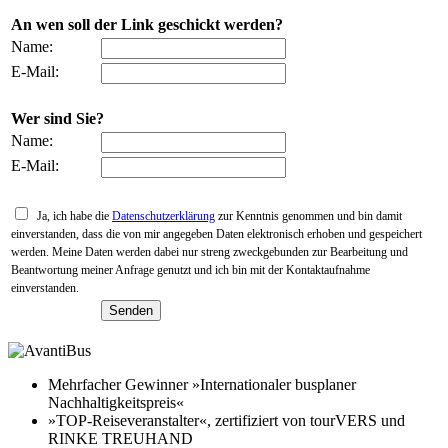
An wen soll der Link geschickt werden?
Name:
E-Mail:
Wer sind Sie?
Name:
E-Mail:
Ja, ich habe die
Datenschutzerklärung
zur Kenntnis genommen und bin damit
einverstanden, dass die von mir angegeben Daten elektronisch erhoben und gespeichert
werden. Meine Daten werden dabei nur streng zweckgebunden zur Bearbeitung und
Beantwortung meiner Anfrage genutzt und ich bin mit der Kontaktaufnahme
einverstanden.
Mehrfacher Gewinner »Internationaler busplaner
Nachhaltigkeitspreis«
»TOP-Reiseveranstalter«, zertifiziert von tourVERS und
RINKE TREUHAND