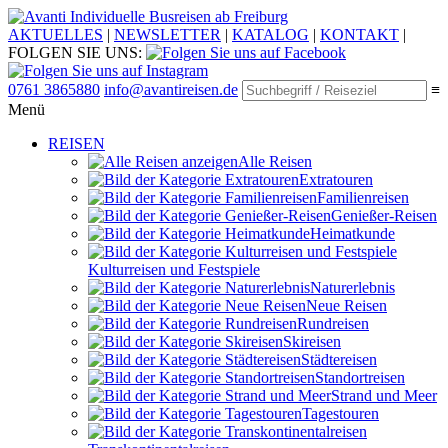
Individuelle Busreisen ab Freiburg
AKTUELLES
|
NEWSLETTER
|
KATALOG
|
KONTAKT
|
FOLGEN SIE UNS:
0761 3865880
info@avantireisen.de
≡
Menü
REISEN
Alle Reisen
Extratouren
Familien­reisen
Genießer-Reisen
Heimatkunde
Kultur­reisen und Festspiele
Naturerlebnis
Neue Reisen
Rund­reisen
Ski­reisen
Städte­reisen
Standort­reisen
Strand und Meer
Tagestouren