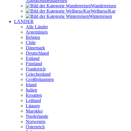
Transkontinental­reisen
Wander­reisen
Wellness/Kur
Winter­reisen
LÄNDER
Alle Länder
Argentinien
Belgien
Chile
Dänemark
Deutschland
Estland
Finnland
Frankreich
Griechenland
Großbritannien
Irland
Italien
Kroatien
Lettland
Litauen
Marokko
Niederlande
Norwegen
Österreich