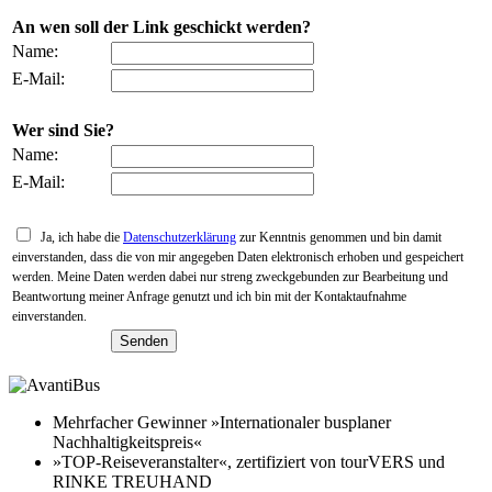
An wen soll der Link geschickt werden?
Name:
E-Mail:
Wer sind Sie?
Name:
E-Mail:
Ja, ich habe die
Datenschutzerklärung
zur Kenntnis genommen und bin damit
einverstanden, dass die von mir angegeben Daten elektronisch erhoben und gespeichert
werden. Meine Daten werden dabei nur streng zweckgebunden zur Bearbeitung und
Beantwortung meiner Anfrage genutzt und ich bin mit der Kontaktaufnahme
einverstanden.
Mehrfacher Gewinner »Internationaler busplaner
Nachhaltigkeitspreis«
»TOP-Reiseveranstalter«, zertifiziert von tourVERS und
RINKE TREUHAND