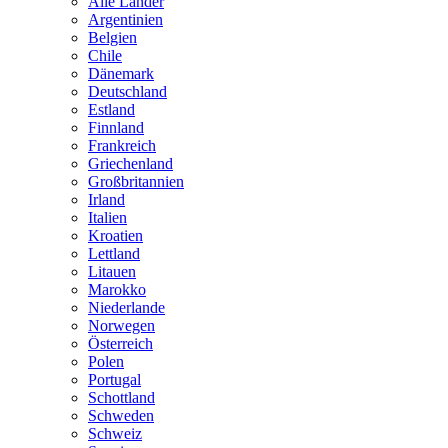
Alle Länder
Argentinien
Belgien
Chile
Dänemark
Deutschland
Estland
Finnland
Frankreich
Griechenland
Großbritannien
Irland
Italien
Kroatien
Lettland
Litauen
Marokko
Niederlande
Norwegen
Österreich
Polen
Portugal
Schottland
Schweden
Schweiz