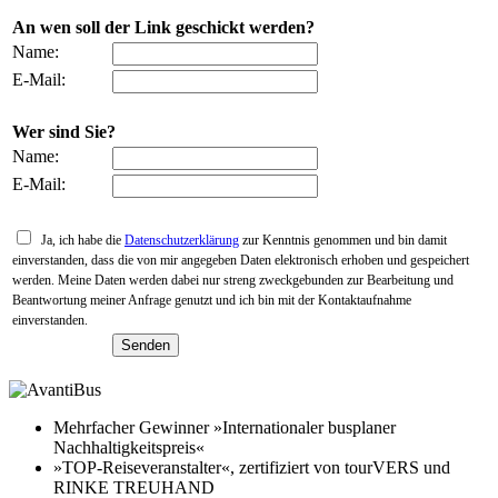
An wen soll der Link geschickt werden?
Name:
E-Mail:
Wer sind Sie?
Name:
E-Mail:
Ja, ich habe die
Datenschutzerklärung
zur Kenntnis genommen und bin damit
einverstanden, dass die von mir angegeben Daten elektronisch erhoben und gespeichert
werden. Meine Daten werden dabei nur streng zweckgebunden zur Bearbeitung und
Beantwortung meiner Anfrage genutzt und ich bin mit der Kontaktaufnahme
einverstanden.
Mehrfacher Gewinner »Internationaler busplaner
Nachhaltigkeitspreis«
»TOP-Reiseveranstalter«, zertifiziert von tourVERS und
RINKE TREUHAND