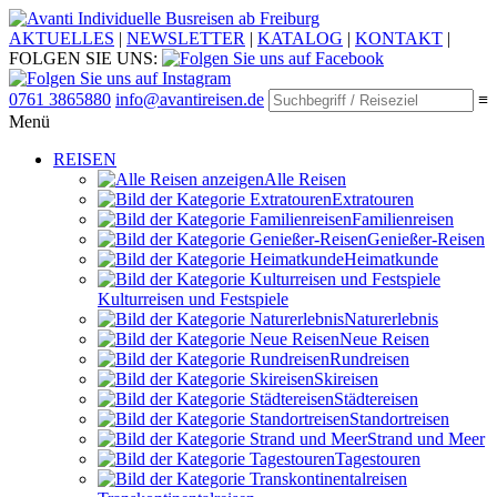
Individuelle Busreisen ab Freiburg
AKTUELLES
|
NEWSLETTER
|
KATALOG
|
KONTAKT
|
FOLGEN SIE UNS:
0761 3865880
info@avantireisen.de
≡
Menü
REISEN
Alle Reisen
Extratouren
Familien­reisen
Genießer-Reisen
Heimatkunde
Kultur­reisen und Festspiele
Naturerlebnis
Neue Reisen
Rund­reisen
Ski­reisen
Städte­reisen
Standort­reisen
Strand und Meer
Tagestouren