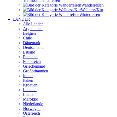
Transkontinental­reisen
Wander­reisen
Wellness/Kur
Winter­reisen
LÄNDER
Alle Länder
Argentinien
Belgien
Chile
Dänemark
Deutschland
Estland
Finnland
Frankreich
Griechenland
Großbritannien
Irland
Italien
Kroatien
Lettland
Litauen
Marokko
Niederlande
Norwegen
Österreich