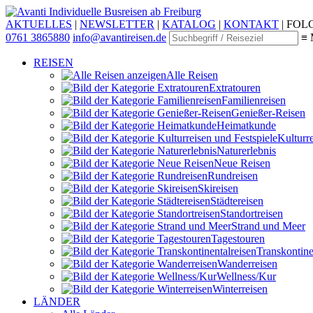
Individuelle Busreisen ab Freiburg
AKTUELLES
|
NEWSLETTER
|
KATALOG
|
KONTAKT
|
FOLG
0761 3865880
info@avantireisen.de
≡ 
REISEN
Alle Reisen
Extratouren
Familien­reisen
Genießer-Reisen
Heimatkunde
Kultur­r
Naturerlebnis
Neue Reisen
Rund­reisen
Ski­reisen
Städte­reisen
Standort­reisen
Strand und Meer
Tagestouren
Transkontinen
Wander­reisen
Wellness/Kur
Winter­reisen
LÄNDER