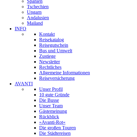
Spanien
Tschechien
Ungarn
Andalusien
Mailand
INFO
Kontakt
Reisekatalog
Reisegutschein
Bus und Umwelt
Zustiege
Newsletter
Rechtliches
Allgemeine Informationen
Reiseversicherung
AVANTI
Unser Profil
10 gute Gründe
Die Busse
Unser Team
Gästemeinung
Rückblick
»Avanti-Rot«
Die großen Touren
Die Städtereisen