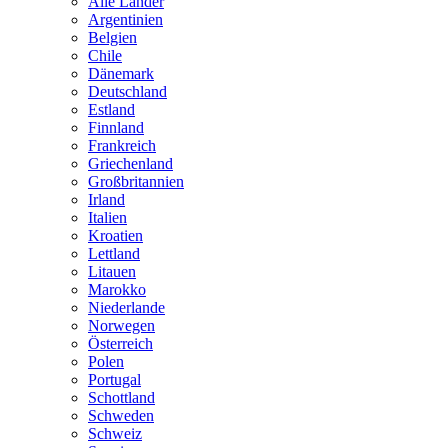
Alle Länder
Argentinien
Belgien
Chile
Dänemark
Deutschland
Estland
Finnland
Frankreich
Griechenland
Großbritannien
Irland
Italien
Kroatien
Lettland
Litauen
Marokko
Niederlande
Norwegen
Österreich
Polen
Portugal
Schottland
Schweden
Schweiz