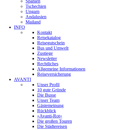
Spanien
Tschechien
Ungarn
Andalusien
Mailand
INFO
Kontakt
Reisekatalog
Reisegutschein
Bus und Umwelt
Zustiege
Newsletter
Rechtliches
Allgemeine Informationen
Reiseversicherung
AVANTI
Unser Profil
10 gute Gründe
Die Busse
Unser Team
Gästemeinung
Rückblick
»Avanti-Rot«
Die großen Touren
Die Städtereisen