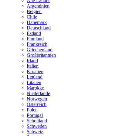
Alle Länder
Argentinien
Belgien
Chile
Dänemark
Deutschland
Estland
Finnland
Frankreich
Griechenland
Großbritannien
Irland
Italien
Kroatien
Lettland
Litauen
Marokko
Niederlande
Norwegen
Österreich
Polen
Portugal
Schottland
Schweden
Schweiz