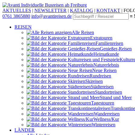
Individuelle Busreisen ab Freiburg
AKTUELLES
|
NEWSLETTER
|
KATALOG
|
KONTAKT
|
FOLG
0761 3865880
info@avantireisen.de
≡ 
REISEN
Alle Reisen
Extratouren
Familien­reisen
Genießer-Reisen
Heimatkunde
Kultur­r
Naturerlebnis
Neue Reisen
Rund­reisen
Ski­reisen
Städte­reisen
Standort­reisen
Strand und Meer
Tagestouren
Transkontinen
Wander­reisen
Wellness/Kur
Winter­reisen
LÄNDER