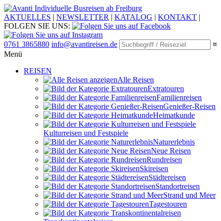
Individuelle Busreisen ab Freiburg
AKTUELLES
|
NEWSLETTER
|
KATALOG
|
KONTAKT
|
FOLGEN SIE UNS:
0761 3865880
info@avantireisen.de
≡
Menü
REISEN
Alle Reisen
Extratouren
Familien­reisen
Genießer-Reisen
Heimatkunde
Kultur­reisen und Festspiele
Naturerlebnis
Neue Reisen
Rund­reisen
Ski­reisen
Städte­reisen
Standort­reisen
Strand und Meer
Tagestouren