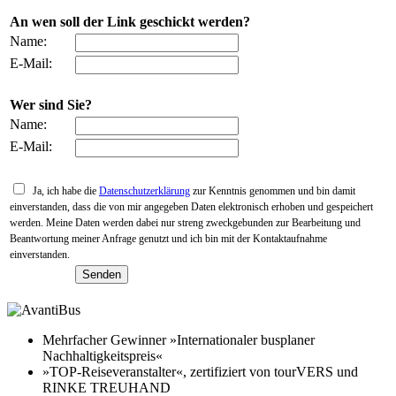
An wen soll der Link geschickt werden?
Name:
E-Mail:
Wer sind Sie?
Name:
E-Mail:
Ja, ich habe die
Datenschutzerklärung
zur Kenntnis genommen und bin damit
einverstanden, dass die von mir angegeben Daten elektronisch erhoben und gespeichert
werden. Meine Daten werden dabei nur streng zweckgebunden zur Bearbeitung und
Beantwortung meiner Anfrage genutzt und ich bin mit der Kontaktaufnahme
einverstanden.
Mehrfacher Gewinner »Internationaler busplaner
Nachhaltigkeitspreis«
»TOP-Reiseveranstalter«, zertifiziert von tourVERS und
RINKE TREUHAND