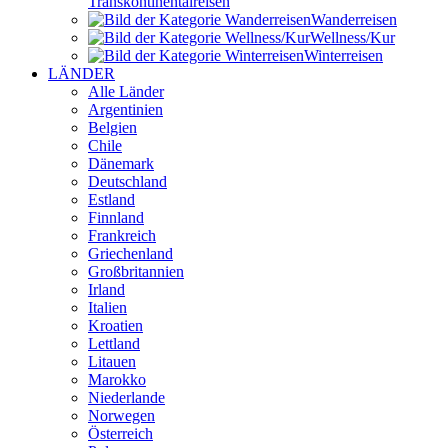
Transkontinental­reisen
Wander­reisen
Wellness/Kur
Winter­reisen
LÄNDER
Alle Länder
Argentinien
Belgien
Chile
Dänemark
Deutschland
Estland
Finnland
Frankreich
Griechenland
Großbritannien
Irland
Italien
Kroatien
Lettland
Litauen
Marokko
Niederlande
Norwegen
Österreich