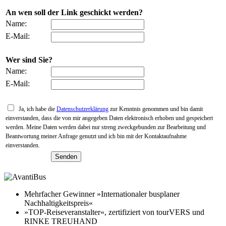
An wen soll der Link geschickt werden?
Name:
E-Mail:
Wer sind Sie?
Name:
E-Mail:
Ja, ich habe die
Datenschutzerklärung
zur Kenntnis genommen und bin damit
einverstanden, dass die von mir angegeben Daten elektronisch erhoben und gespeichert
werden. Meine Daten werden dabei nur streng zweckgebunden zur Bearbeitung und
Beantwortung meiner Anfrage genutzt und ich bin mit der Kontaktaufnahme
einverstanden.
Mehrfacher Gewinner »Internationaler busplaner
Nachhaltigkeitspreis«
»TOP-Reiseveranstalter«, zertifiziert von tourVERS und
RINKE TREUHAND