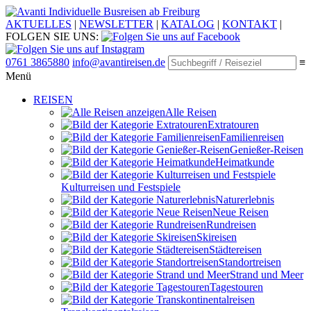
Individuelle Busreisen ab Freiburg
AKTUELLES
|
NEWSLETTER
|
KATALOG
|
KONTAKT
|
FOLGEN SIE UNS:
0761 3865880
info@avantireisen.de
≡
Menü
REISEN
Alle Reisen
Extratouren
Familien­reisen
Genießer-Reisen
Heimatkunde
Kultur­reisen und Festspiele
Naturerlebnis
Neue Reisen
Rund­reisen
Ski­reisen
Städte­reisen
Standort­reisen
Strand und Meer
Tagestouren