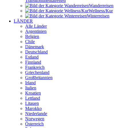
Transkontinental­reisen
Wander­reisen
Wellness/Kur
Winter­reisen
LÄNDER
Alle Länder
Argentinien
Belgien
Chile
Dänemark
Deutschland
Estland
Finnland
Frankreich
Griechenland
Großbritannien
Irland
Italien
Kroatien
Lettland
Litauen
Marokko
Niederlande
Norwegen
Österreich