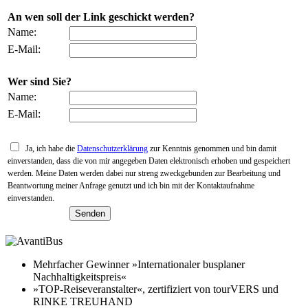
An wen soll der Link geschickt werden?
Name:
E-Mail:
Wer sind Sie?
Name:
E-Mail:
Ja, ich habe die
Datenschutzerklärung
zur Kenntnis genommen und bin damit
einverstanden, dass die von mir angegeben Daten elektronisch erhoben und gespeichert
werden. Meine Daten werden dabei nur streng zweckgebunden zur Bearbeitung und
Beantwortung meiner Anfrage genutzt und ich bin mit der Kontaktaufnahme
einverstanden.
Mehrfacher Gewinner »Internationaler busplaner
Nachhaltigkeitspreis«
»TOP-Reiseveranstalter«, zertifiziert von tourVERS und
RINKE TREUHAND