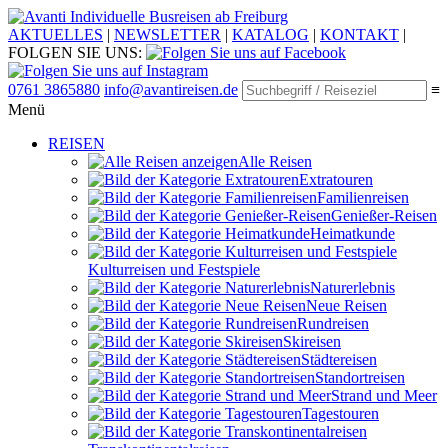
Individuelle Busreisen ab Freiburg
AKTUELLES
|
NEWSLETTER
|
KATALOG
|
KONTAKT
|
FOLGEN SIE UNS:
0761 3865880
info@avantireisen.de
≡
Menü
REISEN
Alle Reisen
Extratouren
Familien­reisen
Genießer-Reisen
Heimatkunde
Kultur­reisen und Festspiele
Naturerlebnis
Neue Reisen
Rund­reisen
Ski­reisen
Städte­reisen
Standort­reisen
Strand und Meer
Tagestouren