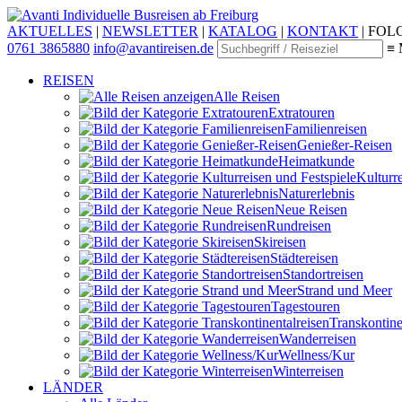
Individuelle Busreisen ab Freiburg
AKTUELLES
|
NEWSLETTER
|
KATALOG
|
KONTAKT
|
FOLG
0761 3865880
info@avantireisen.de
≡ 
REISEN
Alle Reisen
Extratouren
Familien­reisen
Genießer-Reisen
Heimatkunde
Kultur­r
Naturerlebnis
Neue Reisen
Rund­reisen
Ski­reisen
Städte­reisen
Standort­reisen
Strand und Meer
Tagestouren
Transkontinen
Wander­reisen
Wellness/Kur
Winter­reisen
LÄNDER