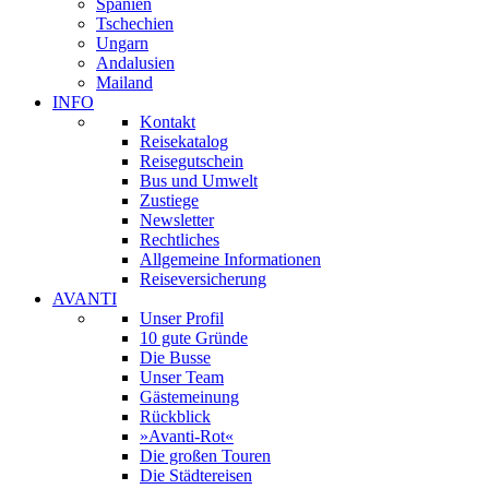
Spanien
Tschechien
Ungarn
Andalusien
Mailand
INFO
Kontakt
Reisekatalog
Reisegutschein
Bus und Umwelt
Zustiege
Newsletter
Rechtliches
Allgemeine Informationen
Reiseversicherung
AVANTI
Unser Profil
10 gute Gründe
Die Busse
Unser Team
Gästemeinung
Rückblick
»Avanti-Rot«
Die großen Touren
Die Städtereisen