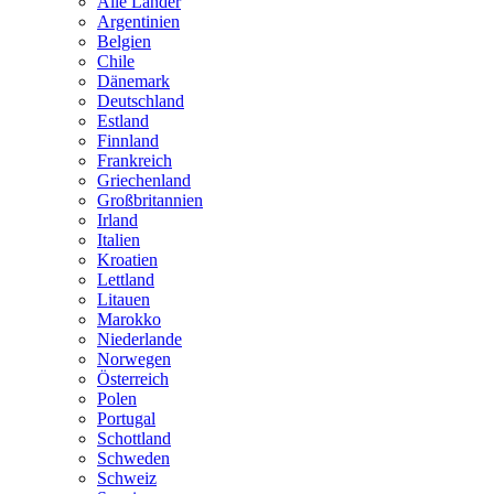
Alle Länder
Argentinien
Belgien
Chile
Dänemark
Deutschland
Estland
Finnland
Frankreich
Griechenland
Großbritannien
Irland
Italien
Kroatien
Lettland
Litauen
Marokko
Niederlande
Norwegen
Österreich
Polen
Portugal
Schottland
Schweden
Schweiz