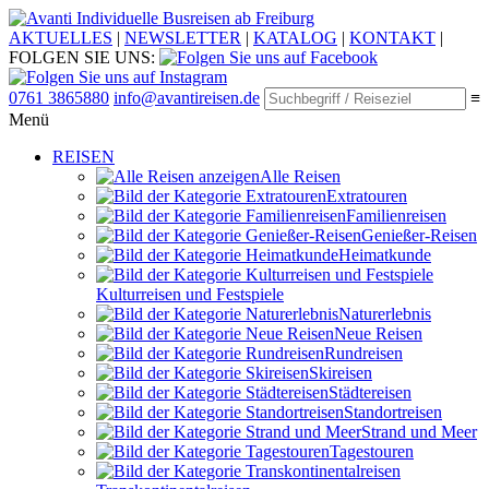
Individuelle Busreisen ab Freiburg
AKTUELLES
|
NEWSLETTER
|
KATALOG
|
KONTAKT
|
FOLGEN SIE UNS:
0761 3865880
info@avantireisen.de
≡
Menü
REISEN
Alle Reisen
Extratouren
Familien­reisen
Genießer-Reisen
Heimatkunde
Kultur­reisen und Festspiele
Naturerlebnis
Neue Reisen
Rund­reisen
Ski­reisen
Städte­reisen
Standort­reisen
Strand und Meer
Tagestouren