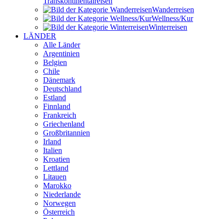
Transkontinental­reisen
Wander­reisen
Wellness/Kur
Winter­reisen
LÄNDER
Alle Länder
Argentinien
Belgien
Chile
Dänemark
Deutschland
Estland
Finnland
Frankreich
Griechenland
Großbritannien
Irland
Italien
Kroatien
Lettland
Litauen
Marokko
Niederlande
Norwegen
Österreich