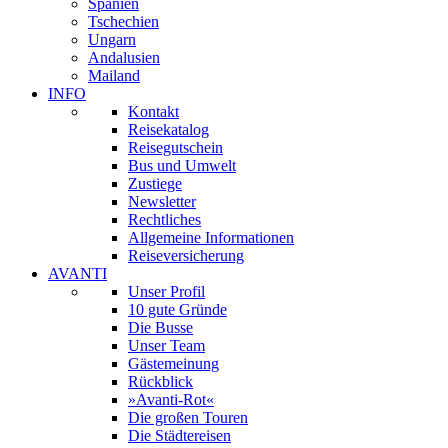
Spanien
Tschechien
Ungarn
Andalusien
Mailand
INFO
Kontakt
Reisekatalog
Reisegutschein
Bus und Umwelt
Zustiege
Newsletter
Rechtliches
Allgemeine Informationen
Reiseversicherung
AVANTI
Unser Profil
10 gute Gründe
Die Busse
Unser Team
Gästemeinung
Rückblick
»Avanti-Rot«
Die großen Touren
Die Städtereisen