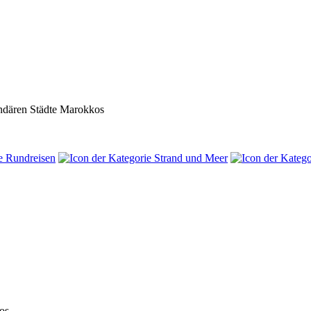
endären Städte Marokkos
os