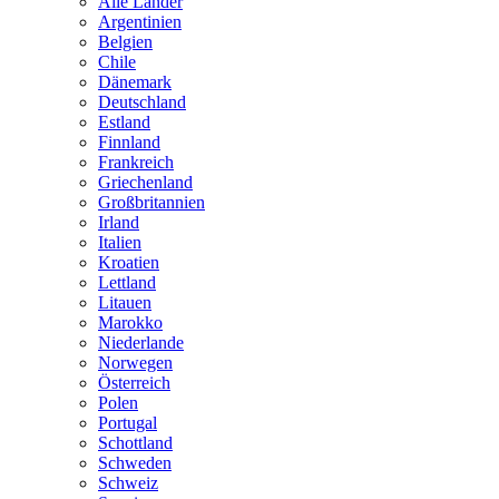
Alle Länder
Argentinien
Belgien
Chile
Dänemark
Deutschland
Estland
Finnland
Frankreich
Griechenland
Großbritannien
Irland
Italien
Kroatien
Lettland
Litauen
Marokko
Niederlande
Norwegen
Österreich
Polen
Portugal
Schottland
Schweden
Schweiz