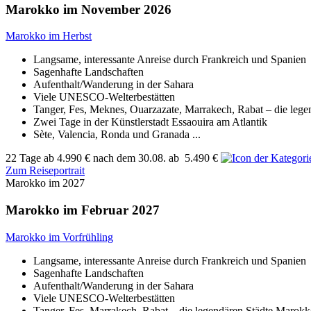
Marokko im November 2026
Marokko im Herbst
Langsame, interessante Anreise durch Frankreich und Spanien
Sagenhafte Landschaften
Aufenthalt/Wanderung in der Sahara
Viele UNESCO-Welterbestätten
Tanger, Fes, Meknes, Ouarzazate, Marrakech, Rabat – die leg
Zwei Tage in der Künstlerstadt Essaouira am Atlantik
Sète, Valencia, Ronda und Granada ...
22 Tage
ab
4.990 €
nach dem 30.08.
ab
5.490 €
Zum Reiseportrait
Marokko im 2027
Marokko im Februar 2027
Marokko im Vorfrühling
Langsame, interessante Anreise durch Frankreich und Spanien
Sagenhafte Landschaften
Aufenthalt/Wanderung in der Sahara
Viele UNESCO-Welterbestätten
Tanger, Fes, Marrakech, Rabat – die legendären Städte Marokk