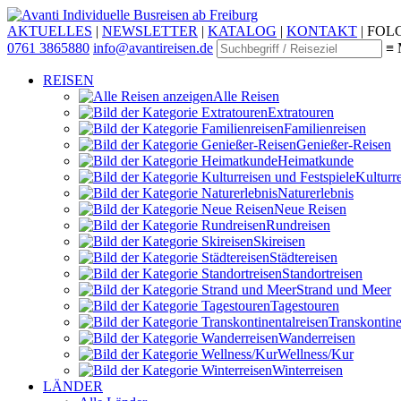
Individuelle Busreisen ab Freiburg
AKTUELLES
|
NEWSLETTER
|
KATALOG
|
KONTAKT
|
FOLG
0761 3865880
info@avantireisen.de
≡ 
REISEN
Alle Reisen
Extratouren
Familien­reisen
Genießer-Reisen
Heimatkunde
Kultur­r
Naturerlebnis
Neue Reisen
Rund­reisen
Ski­reisen
Städte­reisen
Standort­reisen
Strand und Meer
Tagestouren
Transkontinen
Wander­reisen
Wellness/Kur
Winter­reisen
LÄNDER