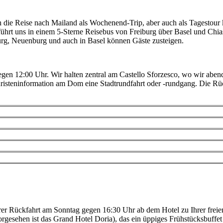
ch die Reise nach Mailand als Wochenend-Trip, aber auch als Tagestou
ührt uns in einem 5-Sterne Reisebus von Freiburg über Basel und Chia
iburg, Neuenburg und auch in Basel können Gäste zusteigen.
egen 12:00 Uhr. Wir halten zentral am Castello Sforzesco, wo wir abend
ouristeninformation am Dom eine Stadtrundfahrt oder -rundgang. Die Rü
rer Rückfahrt am Sonntag gegen 16:30 Uhr ab dem Hotel zu Ihrer freie
esehen ist das Grand Hotel Doria), das ein üppiges Frühstücksbuffet be