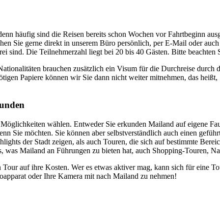
denn häufig sind die Reisen bereits schon Wochen vor Fahrtbeginn ausg
hen Sie gerne direkt in unserem Büro persönlich, per E-Mail oder auch 
rei sind. Die Teilnehmerzahl liegt bei 20 bis 40 Gästen. Bitte beachte
tionalitäten brauchen zusätzlich ein Visum für die Durchreise durch d
nötigen Papiere können wir Sie dann nicht weiter mitnehmen, das heißt
kunden
n Möglichkeiten wählen. Entweder Sie erkunden Mailand auf eigene Faust
wenn Sie möchten. Sie können aber selbstverständlich auch einen gefüh
hlights der Stadt zeigen, als auch Touren, die sich auf bestimmte Bere
lles, was Mailand an Führungen zu bieten hat, auch Shopping-Touren, 
n Tour auf ihre Kosten. Wer es etwas aktiver mag, kann sich für eine
otoapparat oder Ihre Kamera mit nach Mailand zu nehmen!