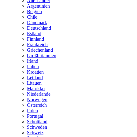
Alle Länder
Argentinien
Belgien
Chile
Dänemark
Deutschland
Estland
Finnland
Frankreich
Griechenland
Großbritannien
Irland
Italien
Kroatien
Lettland
Litauen
Marokko
Niederlande
Norwegen
Österreich
Polen
Portugal
Schottland
Schweden
Schweiz