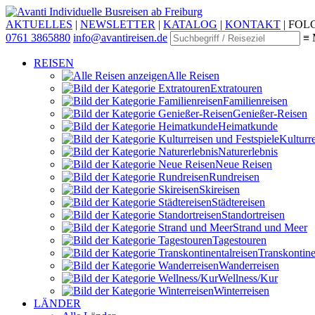
Individuelle Busreisen ab Freiburg
AKTUELLES
|
NEWSLETTER
|
KATALOG
|
KONTAKT
|
FOLG
0761 3865880
info@avantireisen.de
≡ 
REISEN
Alle Reisen
Extratouren
Familien­reisen
Genießer-Reisen
Heimatkunde
Kultur­r
Naturerlebnis
Neue Reisen
Rund­reisen
Ski­reisen
Städte­reisen
Standort­reisen
Strand und Meer
Tagestouren
Transkontinen
Wander­reisen
Wellness/Kur
Winter­reisen
LÄNDER