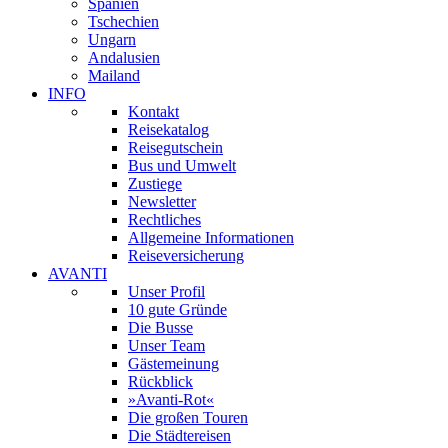
Spanien
Tschechien
Ungarn
Andalusien
Mailand
INFO
Kontakt
Reisekatalog
Reisegutschein
Bus und Umwelt
Zustiege
Newsletter
Rechtliches
Allgemeine Informationen
Reiseversicherung
AVANTI
Unser Profil
10 gute Gründe
Die Busse
Unser Team
Gästemeinung
Rückblick
»Avanti-Rot«
Die großen Touren
Die Städtereisen