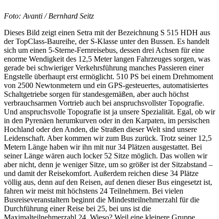
Foto: Avanti / Bernhard Seitz
Dieses Bild zeigt einen Setra mit der Bezeichnung S 515 HDH aus
der TopClass-Baureihe, der S-Klasse unter den Bussen. Es handelt
sich um einen 5-Sterne-Fernreisebus, dessen drei Achsen für eine
enorme Wendigkeit des 12,5 Meter langen Fahrzeuges sorgen, was
gerade bei schwieriger Verkehrsführung manches Passieren einer
Engstelle überhaupt erst ermöglicht. 510 PS bei einem Drehmoment
von 2500 Newtonmetern und ein GPS-gesteuertes, automatisiertes
Schaltgetriebe sorgen für standesgemäßen, aber auch höchst
verbrauchsarmen Vortrieb auch bei anspruchsvollster Topografie.
Und anspruchsvolle Topografie ist ja unsere Spezialität. Egal, ob wir
in den Pyrenäen herumkurven oder in den Karpaten, im persischen
Hochland oder den Anden, die Straßen dieser Welt sind unsere
Leidenschaft. Aber kommen wir zum Bus zurück. Trotz seiner 12,5
Metern Länge haben wir ihn mit nur 34 Plätzen ausgestattet. Bei
seiner Länge wären auch locker 52 Sitze möglich. Das wollen wir
aber nicht, denn je weniger Sitze, um so größer ist der Sitzabstand –
und damit der Reisekomfort. Außerdem reichen diese 34 Plätze
völlig aus, denn auf den Reisen, auf denen dieser Bus eingesetzt ist,
fahren wir meist mit höchstens 24 Teilnehmern. Bei vielen
Busreiseveranstaltern beginnt die Mindestteilnehmerzahl für die
Durchführung einer Reise bei 25, bei uns ist die
Maximalteilnehmerzahl 24. Wieso? Weil eine kleinere Gruppe