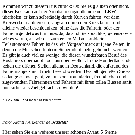
Kommen wir zu diesem Bus zurück: Ob Sie es glauben oder nicht,
dieser Bus kann auf der Autobahn sogar alleine einen LKW
überholen, er kann selbständig durch Kurven fahren, vor dem
Kreisverkehr abbremsen, langsam durch den Kreis fahren und
alleine wieder beschleunigen, ohne dass die Fahrerin oder der
Fahrer irgendetwas tun muss. Ja, da sind Sie sprachlos, genauso wie
wir es waren, als wir das zum ersten Mal ausprobierten.
Teilautonomes Fahren ist das, ein Vorgeschmack auf jene Zeiten, in
denen die Menschen hinterm Steuer nicht mehr gebraucht werden.
Es gibt ja auch viel zu wenige, die diesen wunderbaren Beruf des
Busfahrers überhaupt noch ausüben wollen. In die Hunderttausende
gehen die offenen Stellen alleine in Deutschland, die aufgrund des
Fahrermangels nicht mehr besetzt werden. Deshalb genießen Sie es
so lange es noch geht, von unseren routinierten, freundlichen und
zugewandten Fahrerinnen und Fahrern mit ihren tollen Bussen sanft
und sicher ans Ziel gebracht zu werden!
FR-AV 258 – SETRA S 515 HDH *****
Foto: Avanti / Alexander de Beauclair
Hier sehen Sie ein weiteres unserer schönen Avanti 5-Sterne-