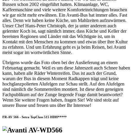
Bussen schon 2002 eingeführt hatten. Klimaanlage, WC,
Kaffeemaschine und viele weitere Komforteinrichtungen brauchen
wir gar nicht mehr erwähnen. Ein Avanti-Bus hat immer alles. Fast
alles. Denn wir haben keine Küche, um Mahlzeiten aufzuwärmen.
Unser Chef Hans-Peter Christoph, der ja unter anderem auch
gelernter Koch ist, sagt nämlich immer, dass Küche und Keller der
bereisten Regionen und Länder mit das Wichtigste ist, um in
Kontakt mit den Menschen zu kommen und etwas über ihre Kultur
zu erfahren. Und um Erfahrung geht es ja beim Reisen, bei Avanti
meist sogar im wortwörtlichen Sinne.
Übrigens wurde das Foto oben bei der Auslieferung an einem
Februartag gemacht. Weil es um diese Jahreszeit auch Schnee haben
kann, haben alle Räder Winterreifen. Das ist auch der Grund,
warum der Bus in diesem Moment Radkappen trägt und keine
hochglanzpolierten Alufelgen zur Schau stellt. Auf den Alufelgen
sind nämlich die Sommerreifen montiert. Ist diese dem geneigten
Fachpublikum auf der Zunge liegende Frage damit beantwortet?
Wenn Sie weitere Fragen haben, fragen Sie! Wir sind stolz auf
unsere Busse und freuen uns über Ihr Interesse!
FR-AV 566 - Setra TopClass 515 HDH*****