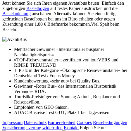
Jetzt können Sie sich Ihren eigenen Avantibus bauen! Einfach den
zugehörigen
Bastelbogen
auf festes Papier ausdrucken und die
Bastelanleitung
anschauen. Alternativ können Sie einen fertig
gedruckten Bastelbogen bei uns im Büro erhalten oder gegen
Zusendung einer 1,80 € Briefmarke bekommen.Viel Spaß beim
Basteln!
Mehrfacher Gewinner »Internationaler busplaner
Nachhaltigkeitspreis«
»TOP-Reiseveranstalter«, zertifiziert von tourVERS und
RINKE TREUHAND
1. Platz in der Kategorie »Ökologische Reiseveranstalter« bei
Deutschland Test / Focus Money.
Kundenbewertung »sehr gut« bei Quality Bus.
Gewinner »Roter Bus« des Internationalen Bustouristik
Verbandes RDA.
Touristik-Preisträger von Sonntag Aktuell, Busplaner und
Reisepavillon.
Empfohlen von GEO-Saison.
ADAC-Busreise-Test GUT, Platz 1 bei Tagesreisen.
Impressum
Datenschutz
Barrierefreiheit
Cookies
Reisebedingungen
Versicherungsvertrag widerrufen
Kontakt
Folgen Sie uns: