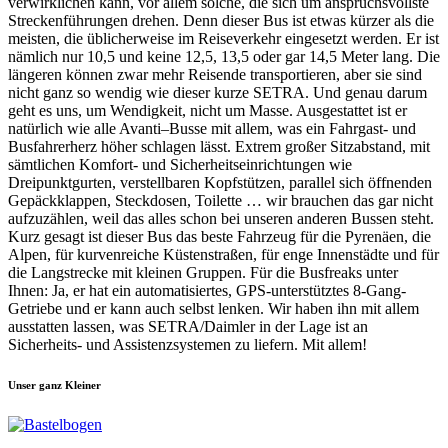
verwirklichen kann, vor allem solche, die sich um anspruchsvollste
Streckenführungen drehen. Denn dieser Bus ist etwas kürzer als die
meisten, die üblicherweise im Reiseverkehr eingesetzt werden. Er ist
nämlich nur 10,5 und keine 12,5, 13,5 oder gar 14,5 Meter lang. Die
längeren können zwar mehr Reisende transportieren, aber sie sind
nicht ganz so wendig wie dieser kurze SETRA. Und genau darum
geht es uns, um Wendigkeit, nicht um Masse. Ausgestattet ist er
natürlich wie alle Avanti–Busse mit allem, was ein Fahrgast- und
Busfahrerherz höher schlagen lässt. Extrem großer Sitzabstand, mit
sämtlichen Komfort- und Sicherheitseinrichtungen wie
Dreipunktgurten, verstellbaren Kopfstützen, parallel sich öffnenden
Gepäckklappen, Steckdosen, Toilette … wir brauchen das gar nicht
aufzuzählen, weil das alles schon bei unseren anderen Bussen steht.
Kurz gesagt ist dieser Bus das beste Fahrzeug für die Pyrenäen, die
Alpen, für kurvenreiche Küstenstraßen, für enge Innenstädte und für
die Langstrecke mit kleinen Gruppen. Für die Busfreaks unter
Ihnen: Ja, er hat ein automatisiertes, GPS-unterstütztes 8-Gang-
Getriebe und er kann auch selbst lenken. Wir haben ihn mit allem
ausstatten lassen, was SETRA/Daimler in der Lage ist an
Sicherheits- und Assistenzsystemen zu liefern. Mit allem!
Unser ganz Kleiner