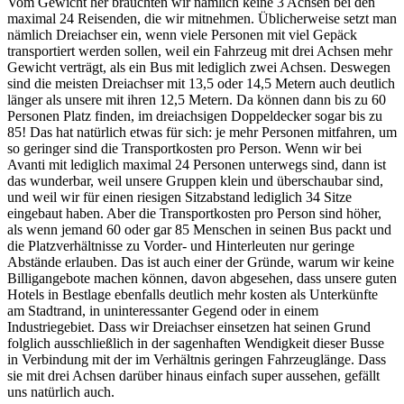
Vom Gewicht her bräuchten wir nämlich keine 3 Achsen bei den
maximal 24 Reisenden, die wir mitnehmen. Üblicherweise setzt man
nämlich Dreiachser ein, wenn viele Personen mit viel Gepäck
transportiert werden sollen, weil ein Fahrzeug mit drei Achsen mehr
Gewicht verträgt, als ein Bus mit lediglich zwei Achsen. Deswegen
sind die meisten Dreiachser mit 13,5 oder 14,5 Metern auch deutlich
länger als unsere mit ihren 12,5 Metern. Da können dann bis zu 60
Personen Platz finden, im dreiachsigen Doppeldecker sogar bis zu
85! Das hat natürlich etwas für sich: je mehr Personen mitfahren, um
so geringer sind die Transportkosten pro Person. Wenn wir bei
Avanti mit lediglich maximal 24 Personen unterwegs sind, dann ist
das wunderbar, weil unsere Gruppen klein und überschaubar sind,
und weil wir für einen riesigen Sitzabstand lediglich 34 Sitze
eingebaut haben. Aber die Transportkosten pro Person sind höher,
als wenn jemand 60 oder gar 85 Menschen in seinen Bus packt und
die Platzverhältnisse zu Vorder- und Hinterleuten nur geringe
Abstände erlauben. Das ist auch einer der Gründe, warum wir keine
Billigangebote machen können, davon abgesehen, dass unsere guten
Hotels in Bestlage ebenfalls deutlich mehr kosten als Unterkünfte
am Stadtrand, in uninteressanter Gegend oder in einem
Industriegebiet. Dass wir Dreiachser einsetzen hat seinen Grund
folglich ausschließlich in der sagenhaften Wendigkeit dieser Busse
in Verbindung mit der im Verhältnis geringen Fahrzeuglänge. Dass
sie mit drei Achsen darüber hinaus einfach super aussehen, gefällt
uns natürlich auch.