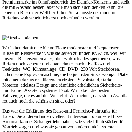
Premiummarke im Omnibusbereich des Daimler-Konzerns und stellt
die mit Abstand besten, aber wie man sich auch denken kann, die
teuersten Busse der Welt her. Ohne Setra müsste der moderne
Reisebus wahrscheinlich erst noch erfunden werden.
Wir haben damit eine kleine Flotte modernster und bequemster
Busse im Reiseverkehr, wie sie selten zu finden ist. Auch, weil wir
unseren Busreisenden alles, aber wirklich alles spendieren, was
Reisen noch sicherer und angenehmer macht. Kaffee- und
Teeküche, WC, Klimaanlage, CD, DVD, 230 Volt Steckdosen,
italienische Espressomaschine, die bequemsten Sitze, weniger Plätze
mit einem daraus resultierenden riesigen Sitzabstand, starke
Motoren, edelstes Design und sämtliche erhältlichen Sicherheits-
und Fahrer-Assistenzsysteme. Fazit: Wir haben die besten
Fahrzeuge, die es auf der Welt gibt. Wir meinen, dass sie in Avanti-
rot auch noch die schönsten sind, oder?
Das war die Erklärung des Reise-und Fernreise-Fuhrparks für
Laien. Die anderen finden vielleicht interessant, ob unsere Busse
Automatik- oder Schaltgetriebe haben, wie viele Pferdestärken für
Vortrieb sorgen und was sie genau von anderen nicht so roten