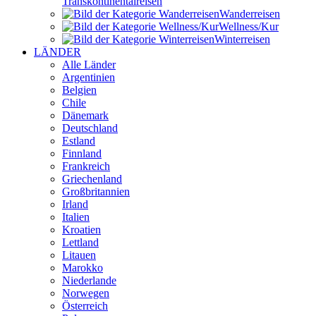
Transkontinental­reisen
Wander­reisen
Wellness/Kur
Winter­reisen
LÄNDER
Alle Länder
Argentinien
Belgien
Chile
Dänemark
Deutschland
Estland
Finnland
Frankreich
Griechenland
Großbritannien
Irland
Italien
Kroatien
Lettland
Litauen
Marokko
Niederlande
Norwegen
Österreich