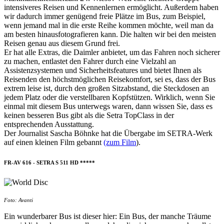
intensiveres Reisen und Kennenlernen ermöglicht. Außerdem haben
wir dadurch immer genügend freie Plätze im Bus, zum Beispiel,
wenn jemand mal in die erste Reihe kommen möchte, weil man da
am besten hinausfotografieren kann. Die halten wir bei den meisten
Reisen genau aus diesem Grund frei.
Er hat alle Extras, die Daimler anbietet, um das Fahren noch sicherer
zu machen, entlastet den Fahrer durch eine Vielzahl an
Assistenzsystemen und Sicherheitsfeatures und bietet Ihnen als
Reisenden den höchstmöglichen Reisekomfort, sei es, dass der Bus
extrem leise ist, durch den großen Sitzabstand, die Steckdosen an
jedem Platz oder die verstellbaren Kopfstützen. Wirklich, wenn Sie
einmal mit diesem Bus unterwegs waren, dann wissen Sie, dass es
keinen besseren Bus gibt als die Setra TopClass in der
entsprechenden Ausstattung.
Der Journalist Sascha Böhnke hat die Übergabe im SETRA-Werk
auf einen kleinen Film gebannt
(zum Film
).
FR-AV 616 - SETRA S 511 HD *****
Foto: Avanti
Ein wunderbarer Bus ist dieser hier: Ein Bus, der manche Träume