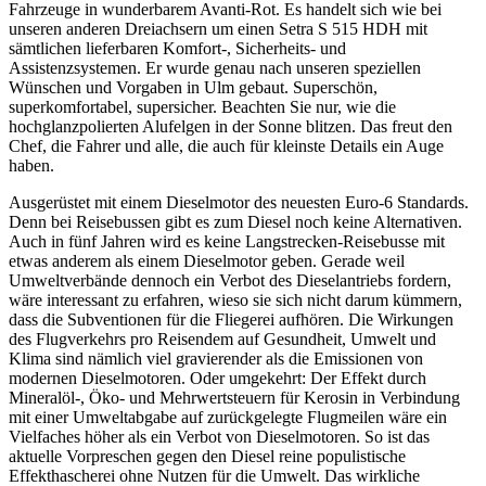
Fahrzeuge in wunderbarem Avanti-Rot. Es handelt sich wie bei
unseren anderen Dreiachsern um einen Setra S 515 HDH mit
sämtlichen lieferbaren Komfort-, Sicherheits- und
Assistenzsystemen. Er wurde genau nach unseren speziellen
Wünschen und Vorgaben in Ulm gebaut. Superschön,
superkomfortabel, supersicher. Beachten Sie nur, wie die
hochglanzpolierten Alufelgen in der Sonne blitzen. Das freut den
Chef, die Fahrer und alle, die auch für kleinste Details ein Auge
haben.
Ausgerüstet mit einem Dieselmotor des neuesten Euro-6 Standards.
Denn bei Reisebussen gibt es zum Diesel noch keine Alternativen.
Auch in fünf Jahren wird es keine Langstrecken-Reisebusse mit
etwas anderem als einem Dieselmotor geben. Gerade weil
Umweltverbände dennoch ein Verbot des Dieselantriebs fordern,
wäre interessant zu erfahren, wieso sie sich nicht darum kümmern,
dass die Subventionen für die Fliegerei aufhören. Die Wirkungen
des Flugverkehrs pro Reisendem auf Gesundheit, Umwelt und
Klima sind nämlich viel gravierender als die Emissionen von
modernen Dieselmotoren. Oder umgekehrt: Der Effekt durch
Mineralöl-, Öko- und Mehrwertsteuern für Kerosin in Verbindung
mit einer Umweltabgabe auf zurückgelegte Flugmeilen wäre ein
Vielfaches höher als ein Verbot von Dieselmotoren. So ist das
aktuelle Vorpreschen gegen den Diesel reine populistische
Effekthascherei ohne Nutzen für die Umwelt. Das wirkliche