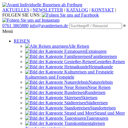
Individuelle Busreisen ab Freiburg
AKTUELLES
|
NEWSLETTER
|
KATALOG
|
KONTAKT
|
FOLGEN SIE UNS:
0761 3865880
info@avantireisen.de
≡
Menü
REISEN
Alle Reisen
Extratouren
Familien­reisen
Genießer-Reisen
Heimatkunde
Kultur­reisen und Festspiele
Naturerlebnis
Neue Reisen
Rund­reisen
Ski­reisen
Städte­reisen
Standort­reisen
Strand und Meer
Tagestouren