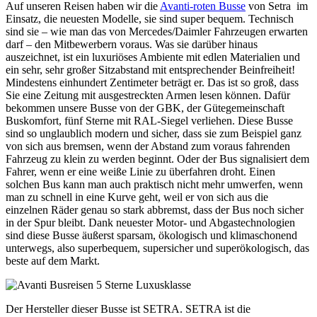
Auf unseren Reisen haben wir die
Avanti-roten Busse
von Setra im
Einsatz, die neuesten Modelle, sie sind super bequem. Technisch
sind sie – wie man das von Mercedes/Daimler Fahrzeugen erwarten
darf – den Mitbewerbern voraus. Was sie darüber hinaus
auszeichnet, ist ein luxuriöses Ambiente mit edlen Materialien und
ein sehr, sehr großer Sitzabstand mit entsprechender Beinfreiheit!
Mindestens einhundert Zentimeter beträgt er. Das ist so groß, dass
Sie eine Zeitung mit ausgestreckten Armen lesen können. Dafür
bekommen unsere Busse von der GBK, der Gütegemeinschaft
Buskomfort, fünf Sterne mit RAL-Siegel verliehen. Diese Busse
sind so unglaublich modern und sicher, dass sie zum Beispiel ganz
von sich aus bremsen, wenn der Abstand zum voraus fahrenden
Fahrzeug zu klein zu werden beginnt. Oder der Bus signalisiert dem
Fahrer, wenn er eine weiße Linie zu überfahren droht. Einen
solchen Bus kann man auch praktisch nicht mehr umwerfen, wenn
man zu schnell in eine Kurve geht, weil er von sich aus die
einzelnen Räder genau so stark abbremst, dass der Bus noch sicher
in der Spur bleibt. Dank neuester Motor- und Abgastechnologien
sind diese Busse äußerst sparsam, ökologisch und klimaschonend
unterwegs, also superbequem, supersicher und superökologisch, das
beste auf dem Markt.
Der Hersteller dieser Busse ist SETRA. SETRA ist die