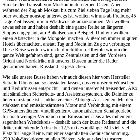
Strecke der Transsib von Moskau in den fernen Osten. Aber
während der Zug ab Moskau bis zum Ziel sieben Tage lang mehr
oder weniger nonstop unterwegs ist, wollten wir uns ab Freiburg 45
Tage Zeit lassen, um in Wladiwostok anzukommen. Wir wollten
etwas sehen und haben deshalb eine ganze Reihe an längeren
Stopps eingeplant, am Baikalsee zum Beispiel. Und wir wollten
einen Abstecher in die Mongolei machen! Außerdem immer in guten
Hotels übernachten, anstatt Tag und Nacht im Zug zu verbringen.
Diese Reise werden wir nicht durchführen. Obwohl wir um die
ganze Welt gefahren sind, ganz Zentralasien und den Vorderen
Orient und Nordafrika mit unseren Bussen unter die Räder
genommen haben, Russland ist gestrichen.
Wie alle unsere Busse haben wir auch diesen hier vom Hersteller
Setra in Ulm genau so ausstatten lassen, dass er unseren Wünschen
und Bedürfnissen entspricht – und denen unserer Mitreisenden. Also
mit sämtlichen Sicherheits- und Assistenzsystemen, die Daimler zu
liefern imstande ist – inklusive eines Abbiege-Assistenten. Mit dem
stärksten und emissionsärmsten Motor und Verbindung mit einem
GPS-unterstützten, »intelligenten«, automatisierten Schaltgetriebe
für noch weniger Verbrauch und Emissionen. Das alles mit einem
sagenhaften Wendekreis – deshalb auch der kurze Radstand und die
dritte, mitlenkende Achse bei 12,5 m Gesamtlänge. Mit viel, viel
Platz für lange Beine, mit einer sagenhaften Geräuschdämmung.
220 Volt-Steckdosen an allen Plätzen, wie wir das in unseren