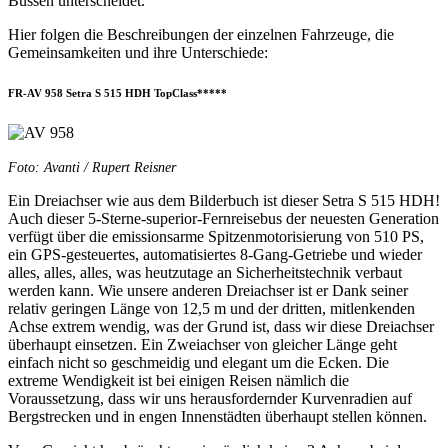
Bussen unterscheidet.
Hier folgen die Beschreibungen der einzelnen Fahrzeuge, die
Gemeinsamkeiten und ihre Unterschiede:
FR-AV 958 Setra S 515 HDH TopClass*****
Foto: Avanti / Rupert Reisner
Ein Dreiachser wie aus dem Bilderbuch ist dieser Setra S 515 HDH!
Auch dieser 5-Sterne-superior-Fernreisebus der neuesten Generation
verfügt über die emissionsarme Spitzenmotorisierung von 510 PS,
ein GPS-gesteuertes, automatisiertes 8-Gang-Getriebe und wieder
alles, alles, alles, was heutzutage an Sicherheitstechnik verbaut
werden kann. Wie unsere anderen Dreiachser ist er Dank seiner
relativ geringen Länge von 12,5 m und der dritten, mitlenkenden
Achse extrem wendig, was der Grund ist, dass wir diese Dreiachser
überhaupt einsetzen. Ein Zweiachser von gleicher Länge geht
einfach nicht so geschmeidig und elegant um die Ecken. Die
extreme Wendigkeit ist bei einigen Reisen nämlich die
Voraussetzung, dass wir uns herausfordernder Kurvenradien auf
Bergstrecken und in engen Innenstädten überhaupt stellen können.