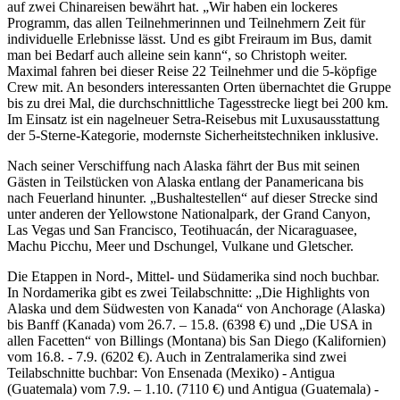
auf zwei Chinareisen bewährt hat. „Wir haben ein lockeres
Programm, das allen Teilnehmerinnen und Teilnehmern Zeit für
individuelle Erlebnisse lässt. Und es gibt Freiraum im Bus, damit
man bei Bedarf auch alleine sein kann“, so Christoph weiter.
Maximal fahren bei dieser Reise 22 Teilnehmer und die 5-köpfige
Crew mit. An besonders interessanten Orten übernachtet die Gruppe
bis zu drei Mal, die durchschnittliche Tagesstrecke liegt bei 200 km.
Im Einsatz ist ein nagelneuer Setra-Reisebus mit Luxusausstattung
der 5-Sterne-Kategorie, modernste Sicherheitstechniken inklusive.
Nach seiner Verschiffung nach Alaska fährt der Bus mit seinen
Gästen in Teilstücken von Alaska entlang der Panamericana bis
nach Feuerland hinunter. „Bushaltestellen“ auf dieser Strecke sind
unter anderen der Yellowstone Nationalpark, der Grand Canyon,
Las Vegas und San Francisco, Teotihuacán, der Nicaraguasee,
Machu Picchu, Meer und Dschungel, Vulkane und Gletscher.
Die Etappen in Nord-, Mittel- und Südamerika sind noch buchbar.
In Nordamerika gibt es zwei Teilabschnitte: „Die Highlights von
Alaska und dem Südwesten von Kanada“ von Anchorage (Alaska)
bis Banff (Kanada) vom 26.7. – 15.8. (6398 €) und „Die USA in
allen Facetten“ von Billings (Montana) bis San Diego (Kalifornien)
vom 16.8. - 7.9. (6202 €). Auch in Zentralamerika sind zwei
Teilabschnitte buchbar: Von Ensenada (Mexiko) - Antigua
(Guatemala) vom 7.9. – 1.10. (7110 €) und Antigua (Guatemala) -