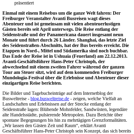
präsentiert
Einmal mit einem Reisebus um die ganze Welt fahren: Der
Freiburger Veranstalter Avanti Busreisen wagt dieses
Abenteuer und ist gemeinsam mit vielen abenteuerlustigen
Gästen bereits seit April unterwegs. Die Reise entlang der
Seidenstraße und der Panamericana dauert insgesamt neun
Monate und führt durch 26 Länder. Shanghai, das letzte Ziel
des Seidenstraßen-Abschnitts, hat der Bus bereits erreicht. Die
Etappen in Nord-, Mittel und Südamerika sind noch buchbar.
Das Ende der Reise ist in Ushuaia (Feuerland) am 22.12.2013.
Avanti-Geschäftsführer Hans-Peter Christoph, der
abwechselnd mit einem zweiten Fahrer während der ganzen
Tour am Steuer sitzt, wird auf dem kommenden Freiburger
Mundologia-Festival über die Erlebnisse und Abenteuer dieser
einzigartigen Reise berichten.
Die Bilder und Tagebucheinträge auf dem Internetblog der
Busweltreise -
blog.busweltreise.de
- zeigen, welche Vielfalt an
Landschaften und Erlebnissen auf der Strecke entlang der
Seidenstraße lagen: Blühende Mohnfelder, Sandwüsten, legendäre
alte Handelsstädte, pulsierende Metropolen. Dazu Berichte über
spontane Begegnungen bis hin zu mehrtägigen Grenzformalitäten.
„Wir lassen den Gästen Zeit und Raum“, erklärt Avanti
Geschäftsführer Hans-Peter Christoph sein Konzept, das sich bereits