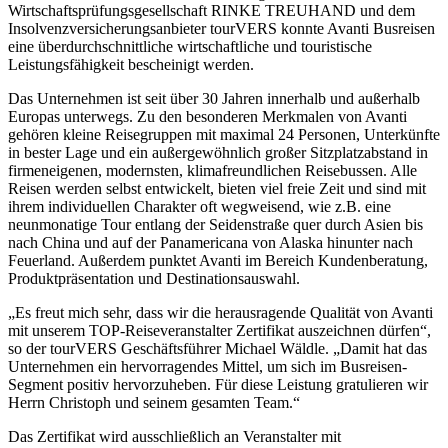
Wirtschaftsprüfungsgesellschaft RINKE TREUHAND und dem
Insolvenzversicherungsanbieter tourVERS konnte Avanti Busreisen
eine überdurchschnittliche wirtschaftliche und touristische
Leistungsfähigkeit bescheinigt werden.
Das Unternehmen ist seit über 30 Jahren innerhalb und außerhalb
Europas unterwegs. Zu den besonderen Merkmalen von Avanti
gehören kleine Reisegruppen mit maximal 24 Personen, Unterkünfte
in bester Lage und ein außergewöhnlich großer Sitzplatzabstand in
firmeneigenen, modernsten, klimafreundlichen Reisebussen. Alle
Reisen werden selbst entwickelt, bieten viel freie Zeit und sind mit
ihrem individuellen Charakter oft wegweisend, wie z.B. eine
neunmonatige Tour entlang der Seidenstraße quer durch Asien bis
nach China und auf der Panamericana von Alaska hinunter nach
Feuerland. Außerdem punktet Avanti im Bereich Kundenberatung,
Produktpräsentation und Destinationsauswahl.
„Es freut mich sehr, dass wir die herausragende Qualität von Avanti
mit unserem TOP-Reiseveranstalter Zertifikat auszeichnen dürfen“,
so der tourVERS Geschäftsführer Michael Wäldle. „Damit hat das
Unternehmen ein hervorragendes Mittel, um sich im Busreisen-
Segment positiv hervorzuheben. Für diese Leistung gratulieren wir
Herrn Christoph und seinem gesamten Team.“
Das Zertifikat wird ausschließlich an Veranstalter mit