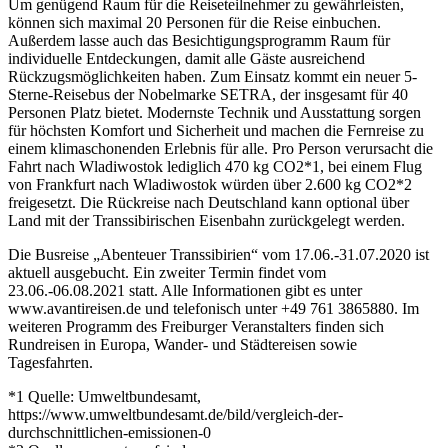
Um genügend Raum für die Reiseteilnehmer zu gewährleisten,
können sich maximal 20 Personen für die Reise einbuchen.
Außerdem lasse auch das Besichtigungsprogramm Raum für
individuelle Entdeckungen, damit alle Gäste ausreichend
Rückzugsmöglichkeiten haben. Zum Einsatz kommt ein neuer 5-
Sterne-Reisebus der Nobelmarke SETRA, der insgesamt für 40
Personen Platz bietet. Modernste Technik und Ausstattung sorgen
für höchsten Komfort und Sicherheit und machen die Fernreise zu
einem klimaschonenden Erlebnis für alle. Pro Person verursacht die
Fahrt nach Wladiwostok lediglich 470 kg CO2*1, bei einem Flug
von Frankfurt nach Wladiwostok würden über 2.600 kg CO2*2
freigesetzt. Die Rückreise nach Deutschland kann optional über
Land mit der Transsibirischen Eisenbahn zurückgelegt werden.
Die Busreise „Abenteuer Transsibirien“ vom 17.06.-31.07.2020 ist
aktuell ausgebucht. Ein zweiter Termin findet vom
23.06.-06.08.2021 statt. Alle Informationen gibt es unter
www.avantireisen.de und telefonisch unter +49 761 3865880. Im
weiteren Programm des Freiburger Veranstalters finden sich
Rundreisen in Europa, Wander- und Städtereisen sowie
Tagesfahrten.
*1 Quelle: Umweltbundesamt,
https://www.umweltbundesamt.de/bild/vergleich-der-
durchschnittlichen-emissionen-0