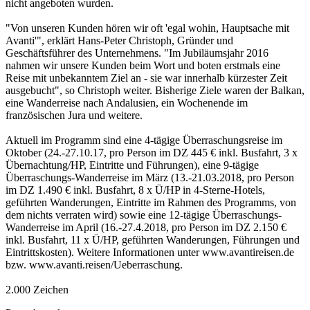
nicht angeboten wurden.
"Von unseren Kunden hören wir oft 'egal wohin, Hauptsache mit
Avanti'", erklärt Hans-Peter Christoph, Gründer und
Geschäftsführer des Unternehmens. "Im Jubiläumsjahr 2016
nahmen wir unsere Kunden beim Wort und boten erstmals eine
Reise mit unbekanntem Ziel an - sie war innerhalb kürzester Zeit
ausgebucht", so Christoph weiter. Bisherige Ziele waren der Balkan,
eine Wanderreise nach Andalusien, ein Wochenende im
französischen Jura und weitere.
Aktuell im Programm sind eine 4-tägige Überraschungsreise im
Oktober (24.-27.10.17, pro Person im DZ 445 € inkl. Busfahrt, 3 x
Übernachtung/HP, Eintritte und Führungen), eine 9-tägige
Überraschungs-Wanderreise im März (13.-21.03.2018, pro Person
im DZ 1.490 € inkl. Busfahrt, 8 x Ü/HP in 4-Sterne-Hotels,
geführten Wanderungen, Eintritte im Rahmen des Programms, von
dem nichts verraten wird) sowie eine 12-tägige Überraschungs-
Wanderreise im April (16.-27.4.2018, pro Person im DZ 2.150 €
inkl. Busfahrt, 11 x Ü/HP, geführten Wanderungen, Führungen und
Eintrittskosten). Weitere Informationen unter www.avantireisen.de
bzw. www.avanti.reisen/Ueberraschung.
2.000 Zeichen