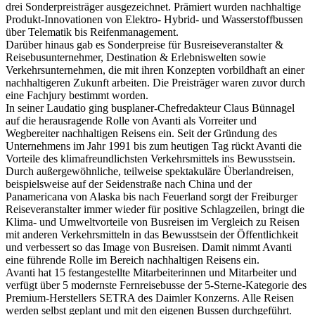
drei Sonderpreisträger ausgezeichnet. Prämiert wurden nachhaltige
Produkt-Innovationen von Elektro- Hybrid- und Wasserstoffbussen
über Telematik bis Reifenmanagement.
Darüber hinaus gab es Sonderpreise für Busreiseveranstalter &
Reisebusunternehmer, Destination & Erlebniswelten sowie
Verkehrsunternehmen, die mit ihren Konzepten vorbildhaft an einer
nachhaltigeren Zukunft arbeiten. Die Preisträger waren zuvor durch
eine Fachjury bestimmt worden.
In seiner Laudatio ging busplaner-Chefredakteur Claus Bünnagel
auf die herausragende Rolle von Avanti als Vorreiter und
Wegbereiter nachhaltigen Reisens ein. Seit der Gründung des
Unternehmens im Jahr 1991 bis zum heutigen Tag rückt Avanti die
Vorteile des klimafreundlichsten Verkehrsmittels ins Bewusstsein.
Durch außergewöhnliche, teilweise spektakuläre Überlandreisen,
beispielsweise auf der Seidenstraße nach China und der
Panamericana von Alaska bis nach Feuerland sorgt der Freiburger
Reiseveranstalter immer wieder für positive Schlagzeilen, bringt die
Klima- und Umweltvorteile von Busreisen im Vergleich zu Reisen
mit anderen Verkehrsmitteln in das Bewusstsein der Öffentlichkeit
und verbessert so das Image von Busreisen. Damit nimmt Avanti
eine führende Rolle im Bereich nachhaltigen Reisens ein.
Avanti hat 15 festangestellte Mitarbeiterinnen und Mitarbeiter und
verfügt über 5 modernste Fernreisebusse der 5-Sterne-Kategorie des
Premium-Herstellers SETRA des Daimler Konzerns. Alle Reisen
werden selbst geplant und mit den eigenen Bussen durchgeführt.