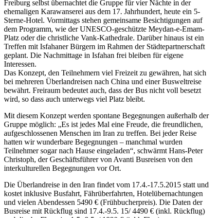
Freiburg selbst übernachtet die Gruppe für vier Nächte in der
ehemaligen Karawanserei aus dem 17. Jahrhundert, heute ein 5-
Sterne-Hotel. Vormittags stehen gemeinsame Besichtigungen auf
dem Programm, wie der UNESCO-geschützte Meydan-e-Emam-
Platz oder die christliche Vank-Kathedrale. Darüber hinaus ist ein
Treffen mit Isfahaner Bürgern im Rahmen der Städtepartnerschaft
geplant. Die Nachmittage in Isfahan frei bleiben für eigene
Interessen.
Das Konzept, den Teilnehmern viel Freizeit zu gewähren, hat sich
bei mehreren Überlandreisen nach China und einer Busweltreise
bewährt. Freiraum bedeutet auch, dass der Bus nicht voll besetzt
wird, so dass auch unterwegs viel Platz bleibt.
Mit diesem Konzept werden spontane Begegnungen außerhalb der
Gruppe möglich: „Es ist jedes Mal eine Freude, die freundlichen,
aufgeschlossenen Menschen im Iran zu treffen. Bei jeder Reise
hatten wir wunderbare Begegnungen – manchmal wurden
Teilnehmer sogar nach Hause eingeladen“, schwärmt Hans-Peter
Christoph, der Geschäftsführer von Avanti Busreisen von den
interkulturellen Begegnungen vor Ort.
Die Überlandreise in den Iran findet vom 17.4.-17.5.2015 statt und
kostet inklusive Busfahrt, Fährüberfahrten, Hotelübernachtungen
und vielen Abendessen 5490 € (Frühbucherpreis). Die Daten der
Busreise mit Rückflug sind 17.4.-9.5. 15/ 4490 € (inkl. Rückflug)