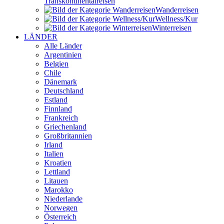
Transkontinental­reisen
Wander­reisen
Wellness/Kur
Winter­reisen
LÄNDER
Alle Länder
Argentinien
Belgien
Chile
Dänemark
Deutschland
Estland
Finnland
Frankreich
Griechenland
Großbritannien
Irland
Italien
Kroatien
Lettland
Litauen
Marokko
Niederlande
Norwegen
Österreich