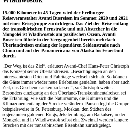
Wladiwostok
15.000 Kilometer in 45 Tagen wird der Freiburger
Reiseveranstalter Avanti Busreisen im Sommer 2020 und 2021
mit einer Reisegruppe zurücklegen. Das Ziel der Reise entlang
der transsibirischen Fernstraße und mit Abstecher in die
Mongolei ist Wladiwostok am pazifischen Ozean. Avanti
Busreisen führte in der Vergangenheit bereits mehrfach
Überlandreisen entlang der legendären Seidenstraße nach
China und auf der Panamericana von Alaska bis Feuerland
durch.
„Der Weg ist das Ziel“, erläutert Avanti-Chef Hans-Peter Christoph
das Konzept seiner Überlandreisen. „Besichtigungen an den
interessantesten Orten und Fahrttage wechseln sich ab. So können
die Gäste immer wieder neue Erlebnisse genießen, haben aber auch
Zeit, das Gesehene sacken zu lassen“, so Christoph weiter.
Besonders einzigartig an den Überland-Transkontinentalreisen sei
die Erfahrung, wie sich die Naturräume, die Kulturen und die
Klimazonen entlang der Strecke verändern. Pausen legt die Gruppe
beispielsweise in St. Petersburg, Moskau, den Städten des
sogenannten goldenen Rings, Jekaterinburg, am Baikalsee, in der
Mongolei und in Wladiwostok selbst ein. Zweimal werden längere
Strecken mit der transsibirischen Eisenbahn zurückgelegt.