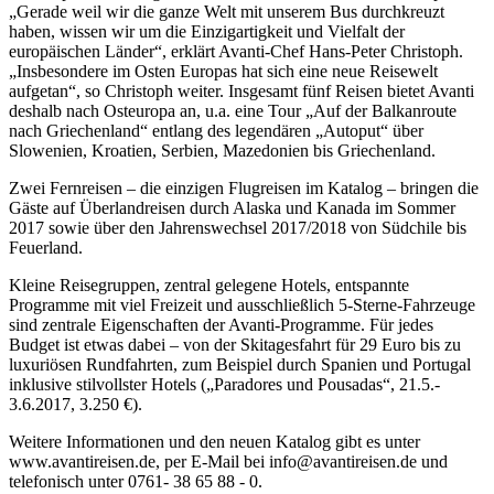
„Gerade weil wir die ganze Welt mit unserem Bus durchkreuzt
haben, wissen wir um die Einzigartigkeit und Vielfalt der
europäischen Länder“, erklärt Avanti-Chef Hans-Peter Christoph.
„Insbesondere im Osten Europas hat sich eine neue Reisewelt
aufgetan“, so Christoph weiter. Insgesamt fünf Reisen bietet Avanti
deshalb nach Osteuropa an, u.a. eine Tour „Auf der Balkanroute
nach Griechenland“ entlang des legendären „Autoput“ über
Slowenien, Kroatien, Serbien, Mazedonien bis Griechenland.
Zwei Fernreisen – die einzigen Flugreisen im Katalog – bringen die
Gäste auf Überlandreisen durch Alaska und Kanada im Sommer
2017 sowie über den Jahrenswechsel 2017/2018 von Südchile bis
Feuerland.
Kleine Reisegruppen, zentral gelegene Hotels, entspannte
Programme mit viel Freizeit und ausschließlich 5-Sterne-Fahrzeuge
sind zentrale Eigenschaften der Avanti-Programme. Für jedes
Budget ist etwas dabei – von der Skitagesfahrt für 29 Euro bis zu
luxuriösen Rundfahrten, zum Beispiel durch Spanien und Portugal
inklusive stilvollster Hotels („Paradores und Pousadas“, 21.5.-
3.6.2017, 3.250 €).
Weitere Informationen und den neuen Katalog gibt es unter
www.avantireisen.de, per E-Mail bei info@avantireisen.de und
telefonisch unter 0761- 38 65 88 - 0.