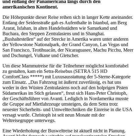
und entlang der Panamericana längs durch den
amerikanischen Kontinent.
Die Höhepunkte dieser Reise reihen sich in langer Kette aneinander.
Entlang der Seidenstraße gab es Aufenthalte in Istanbul, am Berg
Ararat, Isfahan, in alten Handelsstädten wie Samarkand und
Buchara, den Steppen Zentralasiens und in Shanghai.
„Bushaltestellen“ auf der Strecke in Amerika waren unter anderen
der Yellowstone Nationalpark, der Grand Canyon, Las Vegas und
San Francisco, Teotihuacán, der Nicaraguasee, Machu Picchu, Meer
und Dschungel, Vulkane und Gletscher.
Um diese Mammutreise für die Teilnehmer möglichst komfortabel
zu gestalten, kam ein Setra-Reisebus (SETRA 515 HD
ComfortClass *****) mit Luxusausstattung der 5-Sterne-Kategorie
zum Einsatz. „Das Fahrzeug ist äußerst zuverlässig, es hat uns
weder in den Wüsten Zentralasiens noch auf den holprigen Pisten
Südamerikas im Stich gelassen“, freut sich Hans-Peter Christoph,
der Geschäftsführer von Avanti. Lediglich in Nordamerika musste
die Gruppe auf Mietfahrzeuge umsteigen, da dem Setra trotz
neuester Sicherheits- und Umwelttechniken die Einreise in die USA
versagt wurde. Christoph ist seit neun Monate mit der
Weltreisegruppe unterwegs.
Eine Wiederholung der Busweltreise ist aktuell nicht in Planung.