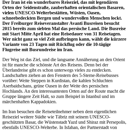
Der Iran ist ein wunderbares Reiseziel, das mit legendären
Orten der Seidenstraße, zauberhaften orientalischen Basaren,
vielen UNESCO-Welterbestätten, Wüsten, Oasen,
schneebedeckten Bergen und wundervollen Menschen lockt.
Der Freiburger Reiseveranstalter Avanti Busreisen besucht
2015 bereits zum siebten Mal das persische Land. Die Busreise
mit Start Mitte April hat eine Reisedauer von 31 Reisetagen.
Wer nicht ganz so viel Zeit aufbringen kann, wählt die kürzere
Variante von 23 Tagen mit Rückflug oder die 10-tägige
Flugreise mit Busrundreise im Iran.
Der Weg ist das Ziel, und die langsame Annäherung an den Orient
ist für manche die schönste Art des Reisens. Denn bei der
Überlandreise gibt es schon unterwegs vieles zu entdecken.
Landschaften ziehen an den Fenstern des 5-Sterne-Reisebusses
vorüber: Weite Steppen in Kurdistan, die kahlen Schluchten
Aserbaidschans, grüne Oasen in der Weite des persischen
Hochlands. An den interessantesten Orten auf der Route macht die
Gruppe längere Zeit Halt, so zum Beispiel in Istanbul und im
märchenhaften Kappadokien.
Im Iran besuchen die Reiseteilnehmer neben dem eigentlichen
Reiseziel weitere Städte wie Täbriz mit seinem UNESCO-
geschützten Basar, die Wüstenstadt Yazd und Shiraz mit Persepolis,
ebenfalls UNESCO-Welterbe. In Isfahan, der Partnerstadt von