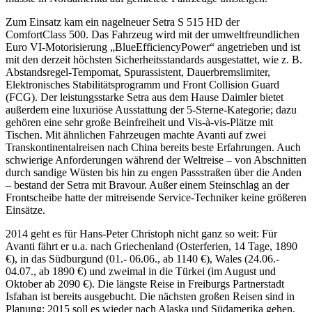
Zum Einsatz kam ein nagelneuer Setra S 515 HD der
ComfortClass 500. Das Fahrzeug wird mit der umweltfreundlichen
Euro VI-Motorisierung „BlueEfficiencyPower“ angetrieben und ist
mit den derzeit höchsten Sicherheitsstandards ausgestattet, wie z. B.
Abstandsregel-Tempomat, Spur­assistent, Dauerbremslimiter,
Elektronisches Stabilitätsprogramm und Front Collision Guard
(FCG). Der leistungsstarke Setra aus dem Hause Daimler bietet
außerdem eine luxuriöse Ausstattung der 5-Sterne-Kategorie; dazu
gehören eine sehr große Beinfreiheit und Vis-à-vis-Plätze mit
Tischen. Mit ähnlichen Fahrzeugen machte Avanti auf zwei
Transkontinentalreisen nach China bereits beste Erfahrungen. Auch
schwierige Anforderungen während der Weltreise – von Abschnitten
durch sandige Wüsten bis hin zu engen Passstraßen über die Anden
– bestand der Setra mit Bravour. Außer einem Steinschlag an der
Frontscheibe hatte der mitreisende Service-Techniker keine größeren
Einsätze.
2014 geht es für Hans-Peter Christoph nicht ganz so weit: Für
Avanti fährt er u.a. nach Griechenland (Osterferien, 14 Tage, 1890
€), in das Südburgund (01.- 06.06., ab 1140 €), Wales (24.06.-
04.07., ab 1890 €) und zweimal in die Türkei (im August und
Oktober ab 2090 €). Die längste Reise in Freiburgs Partnerstadt
Isfahan ist bereits ausgebucht. Die nächsten großen Reisen sind in
Planung: 2015 soll es wieder nach Alaska und Südamerika gehen,