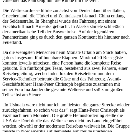
vollendet das Fahrzeug nun die Runde um die Welt.
Die Weltrekordreise führte zunächst von Deutschland über Italien,
Griechenland, die Türkei und Zentralasien bis nach China entlang
der Seidenstraße. In Shanghai wurde das Fahrzeug mit einem
Frachtschiff nach Amerika gebracht. In Alaska startete schließlich
der amerikanische Teil der Busweltreise. Auf der legendären
Panamericana ging es durch den ganzen Kontinent bis hinunter nach
Feuerland.
Da die wenigsten Menschen neun Monate Urlaub am Stück haben,
gab es insgesamt fünf buchbare Etappen. Maximal 20 Reisegäste
konnten jeweils mitreisen, eine Person hatte die komplette Reise
gebucht. Ein fünfköpfiges Team, bestehend aus zwei Fahrern, einer
Reisebegleitung, wechselnden lokalen Reiseleitern und dem
Service-Techniker betreute die Gäste und das Fahrzeug. Avanti-
Geschäftsführer Hans-Peter Christoph begleitete zusammen mit
seiner Frau Ina Jander die gesamte Weltreise und saß zum großen
Teil selbst am Steuer.
„In Ushuaia wäre nicht nur ich am liebsten die ganze Strecke wieder
zurückgefahren, so schön war das“, sagt Hans-Peter Christoph als
Fazit nach neun Monaten. Die größte Herausforderung stellte die
USA dar: Dort durfte das Weltreisebus nicht ins Land eingeführt
werden, obwohl er der modernste Reisebus weltweit ist. Die Gruppe
musste in Nordamerika auf gemietete Fahrzeuge umsteigen.