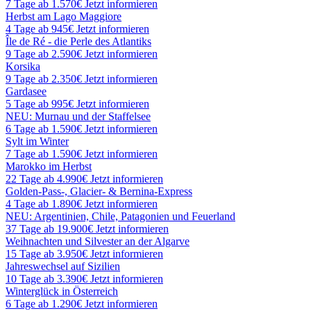
7 Tage ab 1.570€
Jetzt informieren
Herbst am Lago Maggiore
4 Tage ab 945€
Jetzt informieren
Île de Ré - die Perle des Atlantiks
9 Tage ab 2.590€
Jetzt informieren
Korsika
9 Tage ab 2.350€
Jetzt informieren
Gardasee
5 Tage ab 995€
Jetzt informieren
NEU: Murnau und der Staffelsee
6 Tage ab 1.590€
Jetzt informieren
Sylt im Winter
7 Tage ab 1.590€
Jetzt informieren
Marokko im Herbst
22 Tage ab 4.990€
Jetzt informieren
Golden-Pass-, Glacier- & Bernina-Express
4 Tage ab 1.890€
Jetzt informieren
NEU: Argentinien, Chile, Patagonien und Feuerland
37 Tage ab 19.900€
Jetzt informieren
Weihnachten und Silvester an der Algarve
15 Tage ab 3.950€
Jetzt informieren
Jahreswechsel auf Sizilien
10 Tage ab 3.390€
Jetzt informieren
Winterglück in Österreich
6 Tage ab 1.290€
Jetzt informieren