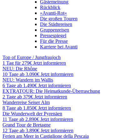
Gästemeinung
Rückblick
»Avanti-Rot«
Die großen Touren
Die Städtereisen
Gruppenreisen
Pressespiegel
Für die Presse
Karriere bei Avanti
Top of Europe / Jungfraujoch
1 Tag für 279€
Jetzt informieren
NEU: Die Rhône
10 Tage ab 3.090€
Jetzt informieren
NEU: Wandern im Wallis
6 Tage ab 1.490€
Jetzt informieren
EXTRATOUR: Die Heimatkunde-Überraschung
2 Tage ab 379€
Jetzt informieren
Wanderreise Seiser Alm
8 Tage ab 1.850€
Jetzt informieren
Die Wunderwelt der Pyrenäen
11 Tage ab 2.890€
Jetzt informieren
Grand Tour de Bretagne
12 Tage ab 3.890€
Jetzt informieren
Ferien am Meer in Castiglione della Pescaia