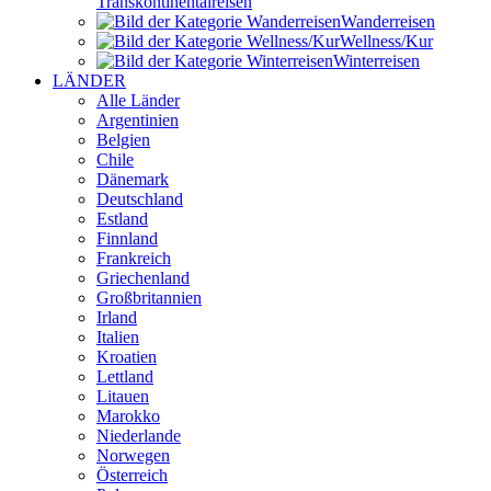
Transkontinental­reisen
Wander­reisen
Wellness/Kur
Winter­reisen
LÄNDER
Alle Länder
Argentinien
Belgien
Chile
Dänemark
Deutschland
Estland
Finnland
Frankreich
Griechenland
Großbritannien
Irland
Italien
Kroatien
Lettland
Litauen
Marokko
Niederlande
Norwegen
Österreich