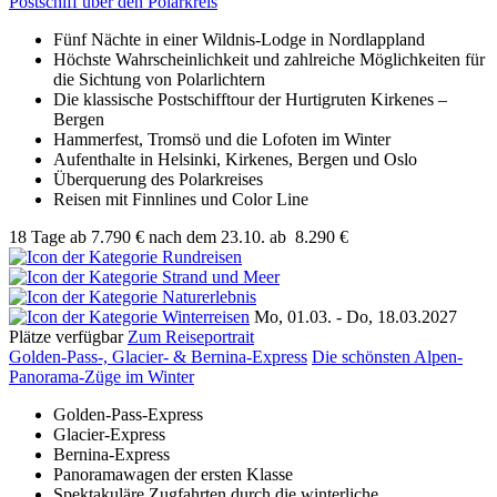
Postschiff über den Polarkreis
Fünf Nächte in einer Wildnis-Lodge in Nordlappland
Höchste Wahrscheinlichkeit und zahlreiche Möglichkeiten für
die Sichtung von Polarlichtern
Die klassische Postschifftour der Hurtigruten Kirkenes –
Bergen
Hammerfest, Tromsö und die Lofoten im Winter
Aufenthalte in Helsinki, Kirkenes, Bergen und Oslo
Überquerung des Polarkreises
Reisen mit Finnlines und Color Line
18 Tage
ab
7.790 €
nach dem 23.10.
ab
8.290 €
Mo, 01.03. - Do, 18.03.2027
Plätze verfügbar
Zum Reiseportrait
Golden-Pass-, Glacier- & Bernina-Express
Die schönsten Alpen-
Panorama-Züge im Winter
Golden-Pass-Express
Glacier-Express
Bernina-Express
Panoramawagen der ersten Klasse
Spektakuläre Zugfahrten durch die winterliche