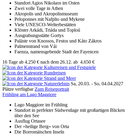
Standort Agios Nikolaos im Osten
Zwei volle Tage in Athen
Akropolis und Akropolismuseum
Peloponnes mit Nafplio und Mykene
Viele UNESCO-Welterbestätten
Klöster Arkádi, Triáda und Toploú
Ausgrabungsstätte Gortys
Paläste von Knossos, Festos und Káto Zákros
Palmenstrand von Vái
Faenza, namensgebende Stadt der Fayencen
16 Tage
ab
4.250 €
nach dem 26.12.
ab
4.650 €
Sa, 20.03. - So, 04.04.2027
Plätze verfügbar
Zum Reiseportrait
Frühling am Lago Maggiore
Lago Maggiore im Frühling
Standort in perfekter Südwestlage mit großartigen Blicken
über den See
Ausflug Ortasee
Der »heilige Berg« von Orta
Die Borromäischen Inseln