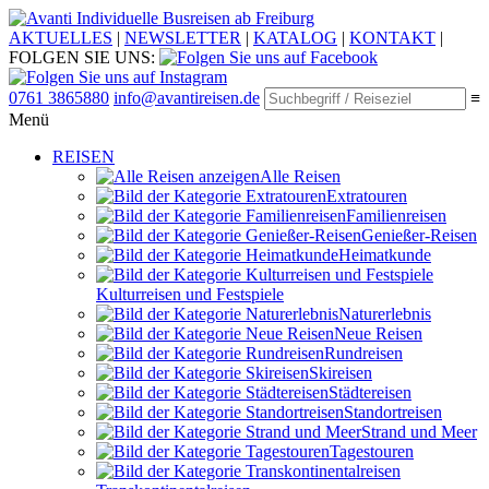
Individuelle Busreisen ab Freiburg
AKTUELLES
|
NEWSLETTER
|
KATALOG
|
KONTAKT
|
FOLGEN SIE UNS:
0761 3865880
info@avantireisen.de
≡
Menü
REISEN
Alle Reisen
Extratouren
Familien­reisen
Genießer-Reisen
Heimatkunde
Kultur­reisen und Festspiele
Naturerlebnis
Neue Reisen
Rund­reisen
Ski­reisen
Städte­reisen
Standort­reisen
Strand und Meer
Tagestouren