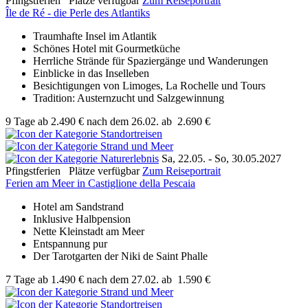
Pfingstferien
Plätze verfügbar
Zum Reiseportrait
Île de Ré - die Perle des Atlantiks
Traumhafte Insel im Atlantik
Schönes Hotel mit Gourmetküche
Herrliche Strände für Spaziergänge und Wanderungen
Einblicke in das Inselleben
Besichtigungen von Limoges, La Rochelle und Tours
Tradition: Austernzucht und Salzgewinnung
9 Tage
ab
2.490 €
nach dem 26.02.
ab
2.690 €
Sa, 22.05. - So, 30.05.2027
Pfingstferien
Plätze verfügbar
Zum Reiseportrait
Ferien am Meer in Castiglione della Pescaia
Hotel am Sandstrand
Inklusive Halbpension
Nette Kleinstadt am Meer
Entspannung pur
Der Tarotgarten der Niki de Saint Phalle
7 Tage
ab
1.490 €
nach dem 27.02.
ab
1.590 €