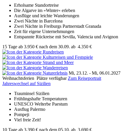
Erholsame Standortreise
Die Algarve im »Winter« erleben
Ausflüge und leichte Wanderungen
Zwei Nächte in Barcelona
Zwei Nächte in Freiburgs Partnerstadt Granada
Zeit für eigene Unternehmungen
Entspannte Rückreise mit Sevilla, Valencia und Avignon
15 Tage
ab
3.950 €
nach dem 30.09.
ab
4.350 €
Mi, 23.12. - Mi, 06.01.2027
Weihnachtsferien
Plätze verfügbar
Zum Reiseportrait
Jahreswechsel auf Sizilien
Trauminsel Sizilien
Frühlingshafte Temperaturen
UNESCO Welterbe Paestum
Ausflug Palermo
Pompeji
Viel freie Zeit!
10 Tage
ab
3.390 €
nach dem 05.10.
ab
3.690 €