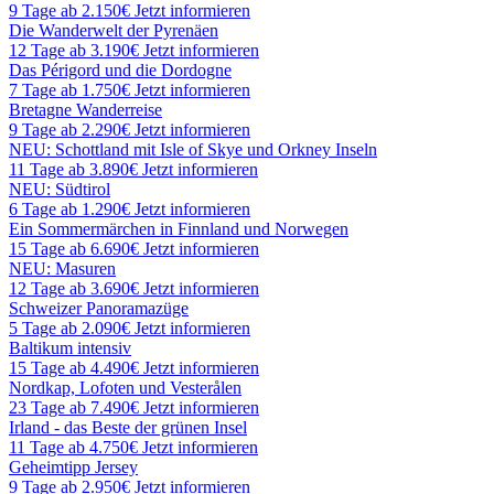
9 Tage ab 2.150€
Jetzt informieren
Die Wanderwelt der Pyrenäen
12 Tage ab 3.190€
Jetzt informieren
Das Périgord und die Dordogne
7 Tage ab 1.750€
Jetzt informieren
Bretagne Wanderreise
9 Tage ab 2.290€
Jetzt informieren
NEU: Schottland mit Isle of Skye und Orkney Inseln
11 Tage ab 3.890€
Jetzt informieren
NEU: Südtirol
6 Tage ab 1.290€
Jetzt informieren
Ein Sommermärchen in Finnland und Norwegen
15 Tage ab 6.690€
Jetzt informieren
NEU: Masuren
12 Tage ab 3.690€
Jetzt informieren
Schweizer Panoramazüge
5 Tage ab 2.090€
Jetzt informieren
Baltikum intensiv
15 Tage ab 4.490€
Jetzt informieren
Nordkap, Lofoten und Vesterålen
23 Tage ab 7.490€
Jetzt informieren
Irland - das Beste der grünen Insel
11 Tage ab 4.750€
Jetzt informieren
Geheimtipp Jersey
9 Tage ab 2.950€
Jetzt informieren