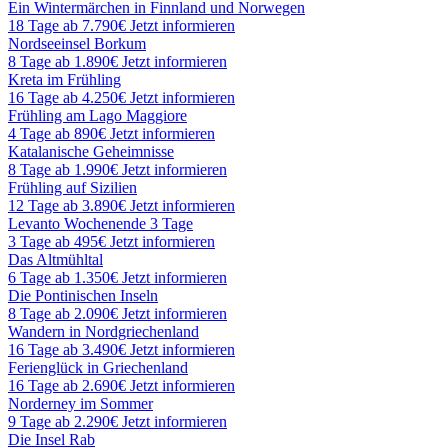
Ein Wintermärchen in Finnland und Norwegen
18 Tage ab 7.790€
Jetzt informieren
Nordseeinsel Borkum
8 Tage ab 1.890€
Jetzt informieren
Kreta im Frühling
16 Tage ab 4.250€
Jetzt informieren
Frühling am Lago Maggiore
4 Tage ab 890€
Jetzt informieren
Katalanische Geheimnisse
8 Tage ab 1.990€
Jetzt informieren
Frühling auf Sizilien
12 Tage ab 3.890€
Jetzt informieren
Levanto Wochenende 3 Tage
3 Tage ab 495€
Jetzt informieren
Das Altmühltal
6 Tage ab 1.350€
Jetzt informieren
Die Pontinischen Inseln
8 Tage ab 2.090€
Jetzt informieren
Wandern in Nordgriechenland
16 Tage ab 3.490€
Jetzt informieren
Ferienglück in Griechenland
16 Tage ab 2.690€
Jetzt informieren
Norderney im Sommer
9 Tage ab 2.290€
Jetzt informieren
Die Insel Rab