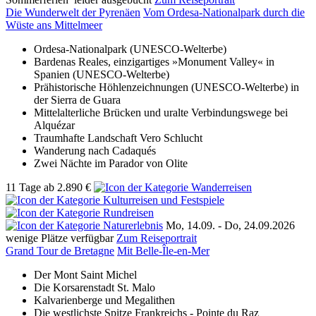
Die Wunderwelt der Pyrenäen
Vom Ordesa-Nationalpark durch die
Wüste ans Mittelmeer
Ordesa-Nationalpark (UNESCO-Welterbe)
Bardenas Reales, einzigartiges »Monument Valley« in
Spanien (UNESCO-Welterbe)
Prähistorische Höhlenzeichnungen (UNESCO-Welterbe) in
der Sierra de Guara
Mittelalterliche Brücken und uralte Verbindungswege bei
Alquézar
Traumhafte Landschaft Vero Schlucht
Wanderung nach Cadaqués
Zwei Nächte im Parador von Olite
11 Tage
ab
2.890 €
Mo, 14.09. - Do, 24.09.2026
wenige Plätze verfügbar
Zum Reiseportrait
Grand Tour de Bretagne
Mit Belle-Île-en-Mer
Der Mont Saint Michel
Die Korsarenstadt St. Malo
Kalvarienberge und Megalithen
Die westlichste Spitze Frankreichs - Pointe du Raz