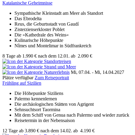
Katalanische Geheimnisse
Sympathische Kleinstadt am Meer als Standort
Das Ebrodelta
Reus, die Geburtsstadt von Gaudí
Zisterzienserkloster Poblet
Die »Kathedrale des Weins«
Kulinarische Höhepunkte
Nîmes und Montelimar in Südfrankreich
8 Tage
ab
1.990 €
nach dem 12.01.
ab
2.090 €
Mi, 07.04. - Mi, 14.04.2027
Plätze verfügbar
Zum Reiseportrait
Frühling auf Sizilien
Die Höhepunkte Siziliens
Palermo kennenlernen
Die archäologischen Stätten von Agrigent
Sehnsuchtsort Taormina
Mit dem Schiff von Genua nach Palermo und wieder zurück
Reisetermin in der Nebensaison
12 Tage
ab
3.890 €
nach dem 14.02.
ab
4.190 €