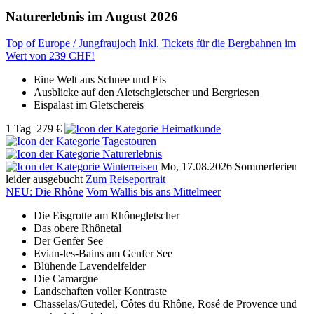
Naturerlebnis im August 2026
Top of Europe / Jungfraujoch
Inkl. Tickets für die Bergbahnen im
Wert von 239 CHF!
Eine Welt aus Schnee und Eis
Ausblicke auf den Aletschgletscher und Bergriesen
Eispalast im Gletschereis
1 Tag
279 €
Mo, 17.08.2026
Sommerferien
leider ausgebucht
Zum Reiseportrait
NEU: Die Rhône
Vom Wallis bis ans Mittelmeer
Die Eisgrotte am Rhônegletscher
Das obere Rhônetal
Der Genfer See
Evian-les-Bains am Genfer See
Blühende Lavendelfelder
Die Camargue
Landschaften voller Kontraste
Chasselas/Gutedel, Côtes du Rhône, Rosé de Provence und