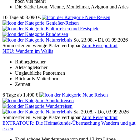
noch viel mehr!
Die Städte Lyon, Vienne, Montélimar, Avignon und Arles
10 Tage
ab
3.090 €
So, 23.08. - Di, 01.09.2026
Sommerferien
wenige Plätze verfügbar
Zum Reiseportrait
NEU: Wandern im Wallis
Rhônegletscher
Aletschgletscher
Unglaubliche Panoramen
Blick aufs Matterhorn
Zermatt
6 Tage
ab
1.490 €
Sa, 29.08. - Do, 03.09.2026
Sommerferien
wenige Plätze verfügbar
Zum Reiseportrait
EXTRATOUR: Die Heimatkunde-Überraschung
Wandern und gut
essen
Zwei schöne Wanderungen von rund 12 km Länge