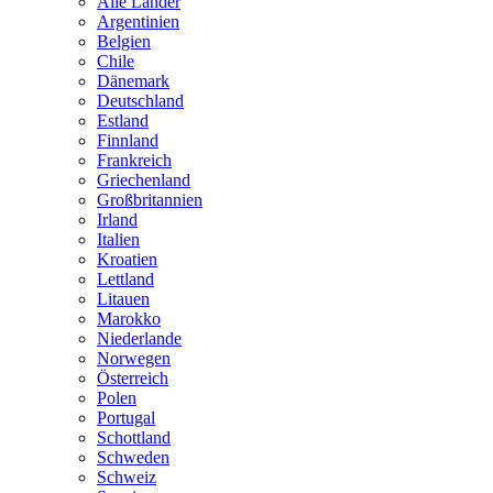
Alle Länder
Argentinien
Belgien
Chile
Dänemark
Deutschland
Estland
Finnland
Frankreich
Griechenland
Großbritannien
Irland
Italien
Kroatien
Lettland
Litauen
Marokko
Niederlande
Norwegen
Österreich
Polen
Portugal
Schottland
Schweden
Schweiz