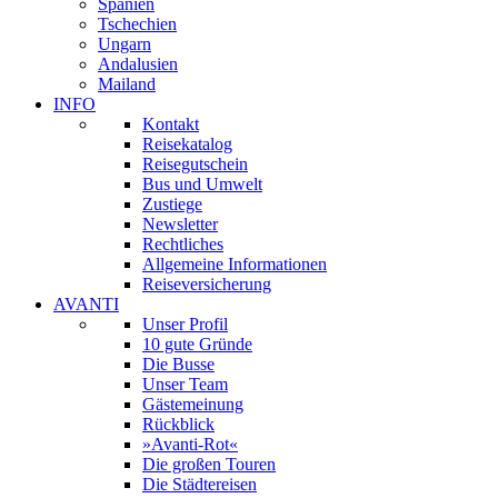
Spanien
Tschechien
Ungarn
Andalusien
Mailand
INFO
Kontakt
Reisekatalog
Reisegutschein
Bus und Umwelt
Zustiege
Newsletter
Rechtliches
Allgemeine Informationen
Reiseversicherung
AVANTI
Unser Profil
10 gute Gründe
Die Busse
Unser Team
Gästemeinung
Rückblick
»Avanti-Rot«
Die großen Touren
Die Städtereisen