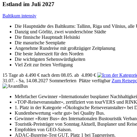
Estland im Juli 2027
Baltikum intensiv
Die Hauptstädte des Baltikums: Tallinn, Riga und Vilnius, a
Danzig und Görlitz, zwei wunderschöne Städte
Die finnische Hauptstadt Helsinki
Die masurische Seenplatte
Angenehme Rundreise mit großzügiger Zeitplanung
Die beste Jahreszeit für den Norden
Die wichtigsten Sehenswürdigkeiten
Viel Zeit zur freien Verfügung
15 Tage
ab
4.490 €
nach dem 08.05.
ab
4.890 €
31.07. - Sa, 14.08.2027
Sommerferien
Plätze verfügbar
Zum Reisepor
Mehrfacher Gewinner »Internationaler busplaner Nachhaltigkei
»TOP-Reiseveranstalter«, zertifiziert von tourVERS und
1. Platz in der Kategorie »Ökologische Reiseveranstalter« bei
Kundenbewertung »sehr gut« bei Quality Bus.
Gewinner »Roter Bus« des Internationalen Bustouristik Verb
Touristik-Preisträger von Sonntag Aktuell, Busplaner und Reise
Empfohlen von GEO-Saison.
ADAC-Busreise-Test GUT, Platz 1 bei Tagesreisen.