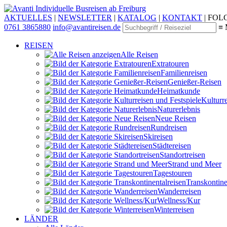
Individuelle Busreisen ab Freiburg
AKTUELLES
|
NEWSLETTER
|
KATALOG
|
KONTAKT
|
FOLG
0761 3865880
info@avantireisen.de
≡ 
REISEN
Alle Reisen
Extratouren
Familien­reisen
Genießer-Reisen
Heimatkunde
Kultur­r
Naturerlebnis
Neue Reisen
Rund­reisen
Ski­reisen
Städte­reisen
Standort­reisen
Strand und Meer
Tagestouren
Transkontinen
Wander­reisen
Wellness/Kur
Winter­reisen
LÄNDER