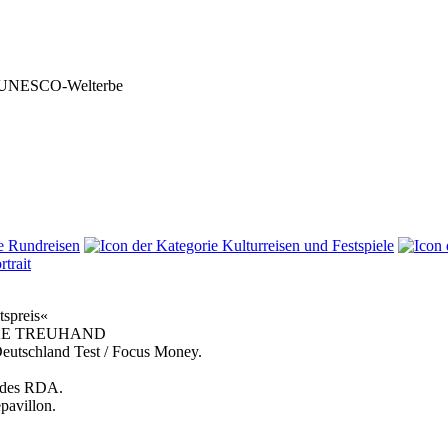
lle UNESCO-Welterbe
trait
tspreis«
 RINKE TREUHAND
 Deutschland Test / Focus Money.
andes RDA.
pavillon.