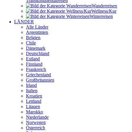
Transkontinental­reisen
Wander­reisen
Wellness/Kur
Winter­reisen
LÄNDER
Alle Länder
Argentinien
Belgien
Chile
Dänemark
Deutschland
Estland
Finnland
Frankreich
Griechenland
Großbritannien
Irland
Italien
Kroatien
Lettland
Litauen
Marokko
Niederlande
Norwegen
Österreich