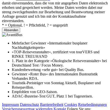
damit einverstanden, dass die von mir angegeben Daten elektronisch
erhoben und gespeichert werden. Meine Daten werden dabei nur
streng zweckgebunden zur Bearbeitung und Beantwortung meiner
Anfrage genutzt und ich bin mit der Kontaktaufnahme
einverstanden.
* = Optional, ! = Pflichtfeld, ? = ungeprüft
Absenden
Mehrfacher Gewinner »Internationaler busplaner
Nachhaltigkeitspreis«
»TOP-Reiseveranstalter«, zertifiziert von tourVERS und
RINKE TREUHAND
1. Platz in der Kategorie »Ökologische Reiseveranstalter« bei
Deutschland Test / Focus Money.
Kundenbewertung »sehr gut« bei Quality Bus.
Gewinner »Roter Bus« des Internationalen Bustouristik
Verbandes RDA.
Touristik-Preisträger von Sonntag Aktuell, Busplaner und
Reisepavillon.
Empfohlen von GEO-Saison.
ADAC-Busreise-Test GUT, Platz 1 bei Tagesreisen.
Impressum
Datenschutz
Barrierefreiheit
Cookies
Reisebedingungen
Versicherungsvertrag widerrufen
Kontakt
Folgen Sie uns: