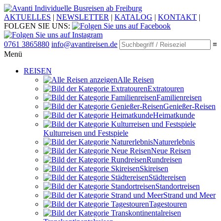
Individuelle Busreisen ab Freiburg
AKTUELLES
|
NEWSLETTER
|
KATALOG
|
KONTAKT
|
FOLGEN SIE UNS:
0761 3865880
info@avantireisen.de
≡
Menü
REISEN
Alle Reisen
Extratouren
Familien­reisen
Genießer-Reisen
Heimatkunde
Kultur­reisen und Festspiele
Naturerlebnis
Neue Reisen
Rund­reisen
Ski­reisen
Städte­reisen
Standort­reisen
Strand und Meer
Tagestouren