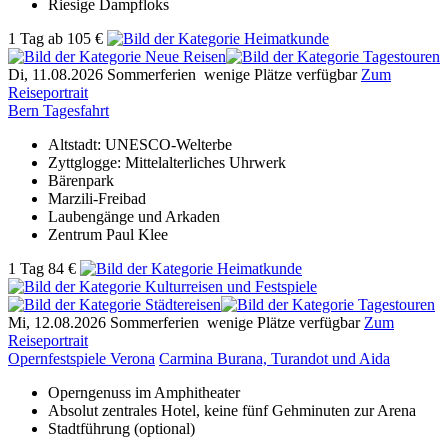
Riesige Dampfloks
1 Tag
ab
105 €
Di, 11.08.2026
Sommerferien
wenige Plätze verfügbar
Zum
Reiseportrait
Bern Tagesfahrt
Altstadt: UNESCO-Welterbe
Zyttglogge: Mittelalterliches Uhrwerk
Bärenpark
Marzili-Freibad
Laubengänge und Arkaden
Zentrum Paul Klee
1 Tag
84 €
Mi, 12.08.2026
Sommerferien
wenige Plätze verfügbar
Zum
Reiseportrait
Opernfestspiele Verona
Carmina Burana, Turandot und Aida
Operngenuss im Amphitheater
Absolut zentrales Hotel, keine fünf Gehminuten zur Arena
Stadtführung (optional)