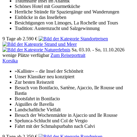
Traumhafte Insel im Atlantik
Schönes Hotel mit Gourmetküche
Herrliche Strände für Spaziergänge und Wanderungen
Einblicke in das Inselleben
Besichtigungen von Limoges, La Rochelle und Tours
Tradition: Austernzucht und Salzgewinnung
9 Tage
ab
2.590 €
Sa, 03.10. -
So, 11.10.2026
wenige Plätze verfügbar
Zum Reiseportrait
Korsika
»Kalliste« – die Insel der Schönheit
Unser Klassiker neu konzipiert
Zur besten Reisezeit
Besuch von Bonifacio, Sartène, Ajaccio, Ile Rousse und
Bastia
Bootsfahrt in Bonifacio
Aiguilles de Bavella
Landschaftliche Vielfalt
Besuch der Wochenmärkte in Ajaccio und Ile Rousse
Spelunca-Schlucht und Col de Vergio
Fahrt mit der Schmalspurbahn nach Calvi
9 Tage
ab
2.350 €