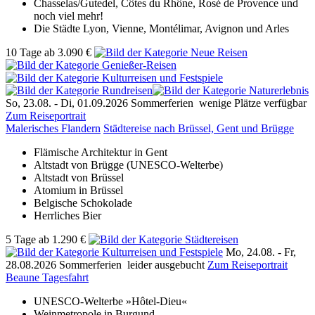
Chasselas/Gutedel, Côtes du Rhône, Rosé de Provence und
noch viel mehr!
Die Städte Lyon, Vienne, Montélimar, Avignon und Arles
10 Tage
ab
3.090 €
So, 23.08. -
Di, 01.09.2026
Sommerferien
wenige Plätze verfügbar
Zum Reiseportrait
Malerisches Flandern
Städtereise nach Brüssel, Gent und Brügge
Flämische Architektur in Gent
Altstadt von Brügge (UNESCO-Welterbe)
Altstadt von Brüssel
Atomium in Brüssel
Belgische Schokolade
Herrliches Bier
5 Tage
ab
1.290 €
Mo, 24.08. -
Fr,
28.08.2026
Sommerferien
leider ausgebucht
Zum Reiseportrait
Beaune Tagesfahrt
UNESCO-Welterbe »Hôtel-Dieu«
Weinmetropole in Burgund