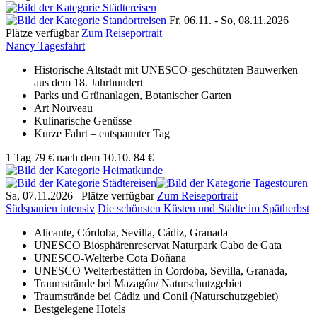
Fr, 06.11. -
So, 08.11.2026
Plätze verfügbar
Zum Reiseportrait
Nancy Tagesfahrt
Historische Altstadt mit UNESCO-geschützten Bauwerken
aus dem 18. Jahrhundert
Parks und Grünanlagen, Botanischer Garten
Art Nouveau
Kulinarische Genüsse
Kurze Fahrt – entspannter Tag
1 Tag
79 €
nach dem 10.10.
84 €
Sa, 07.11.2026
Plätze verfügbar
Zum Reiseportrait
Südspanien intensiv
Die schönsten Küsten und Städte im Spätherbst
Alicante, Córdoba, Sevilla, Cádiz, Granada
UNESCO Biosphärenreservat Naturpark
Cabo de Gata
UNESCO-Welterbe Cota Doñana
UNESCO Welterbestätten in Cordoba, Sevilla, Granada,
Traumstrände bei Mazagón/ Naturschutzgebiet
Traumstrände bei Cádiz und Conil (Naturschutzgebiet)
Bestgelegene Hotels