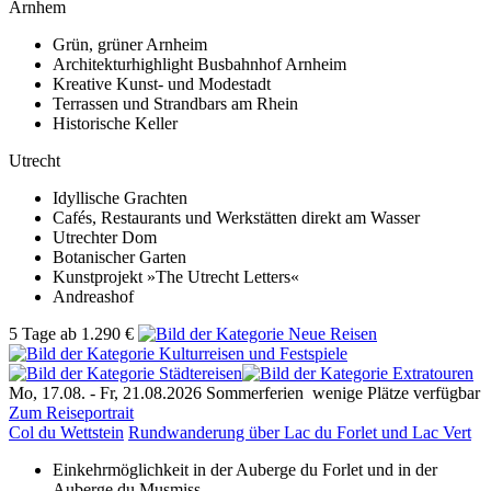
Arnhem
Grün, grüner Arnheim
Architekturhighlight Busbahnhof Arnheim
Kreative Kunst- und Modestadt
Terrassen und Strandbars am Rhein
Historische Keller
Utrecht
Idyllische Grachten
Cafés, Restaurants und Werkstätten direkt am Wasser
Utrechter Dom
Botanischer Garten
Kunstprojekt »The Utrecht Letters«
Andreashof
5 Tage
ab
1.290 €
Mo, 17.08. -
Fr, 21.08.2026
Sommerferien
wenige Plätze verfügbar
Zum Reiseportrait
Col du Wettstein
Rundwanderung über Lac du Forlet und Lac Vert
Einkehrmöglichkeit in der Auberge du Forlet und in der
Auberge du Musmiss