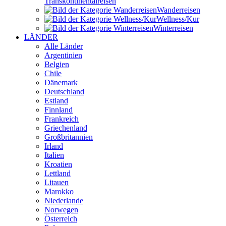
Transkontinental­reisen
Wander­reisen
Wellness/Kur
Winter­reisen
LÄNDER
Alle Länder
Argentinien
Belgien
Chile
Dänemark
Deutschland
Estland
Finnland
Frankreich
Griechenland
Großbritannien
Irland
Italien
Kroatien
Lettland
Litauen
Marokko
Niederlande
Norwegen
Österreich