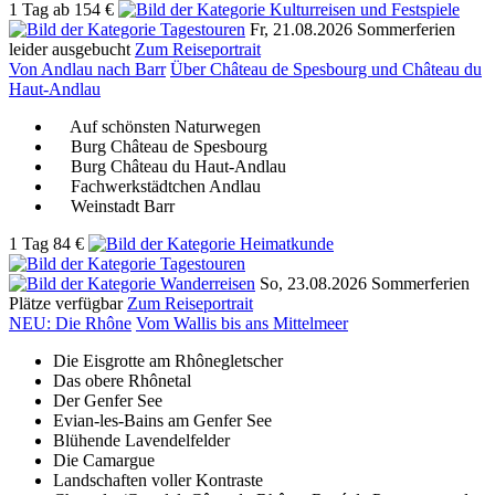
1 Tag
ab
154 €
Fr, 21.08.2026
Sommerferien
leider ausgebucht
Zum Reiseportrait
Von Andlau nach Barr
Über Château de Spesbourg und Château du
Haut-Andlau
Auf schönsten Naturwegen
Burg Château de Spesbourg
Burg Château du Haut-Andlau
Fachwerkstädtchen Andlau
Weinstadt Barr
1 Tag
84 €
So, 23.08.2026
Sommerferien
Plätze verfügbar
Zum Reiseportrait
NEU: Die Rhône
Vom Wallis bis ans Mittelmeer
Die Eisgrotte am Rhônegletscher
Das obere Rhônetal
Der Genfer See
Evian-les-Bains am Genfer See
Blühende Lavendelfelder
Die Camargue
Landschaften voller Kontraste