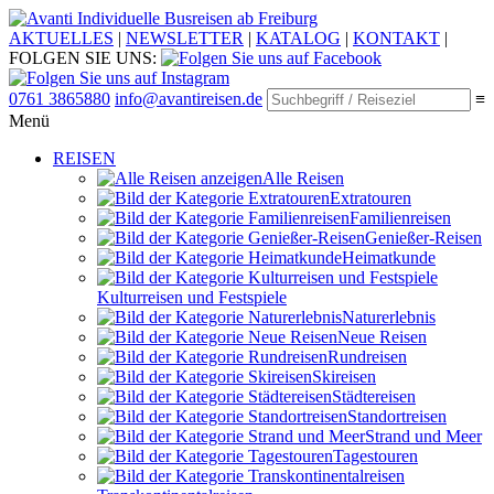
Individuelle Busreisen ab Freiburg
AKTUELLES
|
NEWSLETTER
|
KATALOG
|
KONTAKT
|
FOLGEN SIE UNS:
0761 3865880
info@avantireisen.de
≡
Menü
REISEN
Alle Reisen
Extratouren
Familien­reisen
Genießer-Reisen
Heimatkunde
Kultur­reisen und Festspiele
Naturerlebnis
Neue Reisen
Rund­reisen
Ski­reisen
Städte­reisen
Standort­reisen
Strand und Meer
Tagestouren