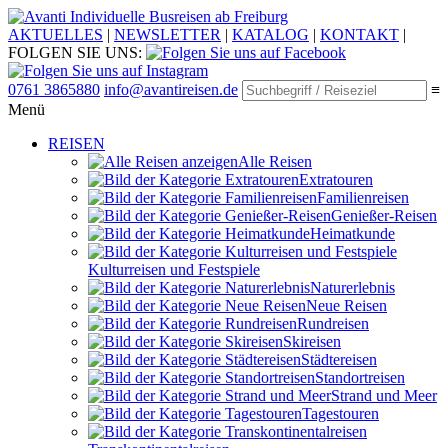
Individuelle Busreisen ab Freiburg
AKTUELLES
|
NEWSLETTER
|
KATALOG
|
KONTAKT
|
FOLGEN SIE UNS:
0761 3865880
info@avantireisen.de
≡
Menü
REISEN
Alle Reisen
Extratouren
Familien­reisen
Genießer-Reisen
Heimatkunde
Kultur­reisen und Festspiele
Naturerlebnis
Neue Reisen
Rund­reisen
Ski­reisen
Städte­reisen
Standort­reisen
Strand und Meer
Tagestouren