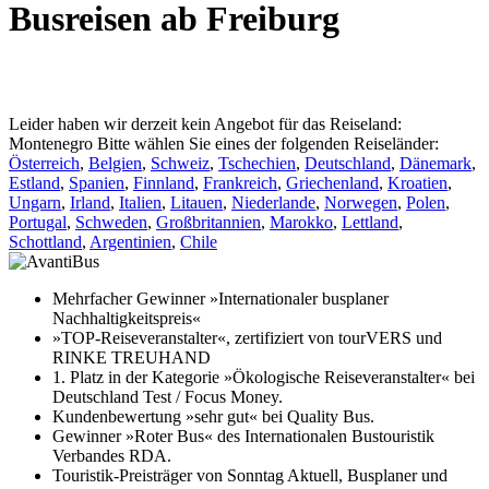
Busreisen ab Freiburg
Leider haben wir derzeit kein Angebot für das Reiseland:
Montenegro
Bitte wählen Sie eines der folgenden Reiseländer:
Österreich
,
Belgien
,
Schweiz
,
Tschechien
,
Deutschland
,
Dänemark
,
Estland
,
Spanien
,
Finnland
,
Frankreich
,
Griechenland
,
Kroatien
,
Ungarn
,
Irland
,
Italien
,
Litauen
,
Niederlande
,
Norwegen
,
Polen
,
Portugal
,
Schweden
,
Großbritannien
,
Marokko
,
Lettland
,
Schottland
,
Argentinien
,
Chile
Mehrfacher Gewinner »Internationaler busplaner
Nachhaltigkeitspreis«
»TOP-Reiseveranstalter«, zertifiziert von tourVERS und
RINKE TREUHAND
1. Platz in der Kategorie »Ökologische Reiseveranstalter« bei
Deutschland Test / Focus Money.
Kundenbewertung »sehr gut« bei Quality Bus.
Gewinner »Roter Bus« des Internationalen Bustouristik
Verbandes RDA.
Touristik-Preisträger von Sonntag Aktuell, Busplaner und