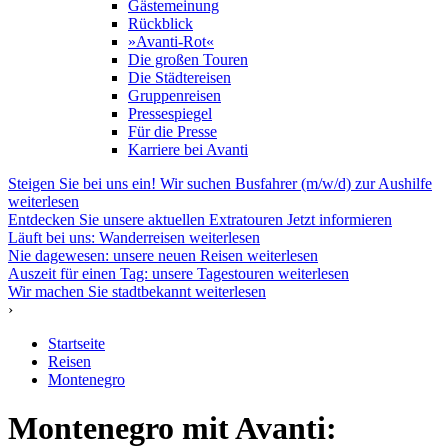
Gästemeinung
Rückblick
»Avanti-Rot«
Die großen Touren
Die Städtereisen
Gruppenreisen
Pressespiegel
Für die Presse
Karriere bei Avanti
Steigen Sie bei uns ein! Wir suchen Busfahrer (m/w/d) zur Aushilfe
weiterlesen
Entdecken Sie unsere aktuellen Extratouren
Jetzt informieren
Läuft bei uns: Wanderreisen
weiterlesen
Nie dagewesen: unsere neuen Reisen
weiterlesen
Auszeit für einen Tag: unsere Tagestouren
weiterlesen
Wir machen Sie stadtbekannt
weiterlesen
›
Startseite
Reisen
Montenegro
Montenegro mit Avanti: