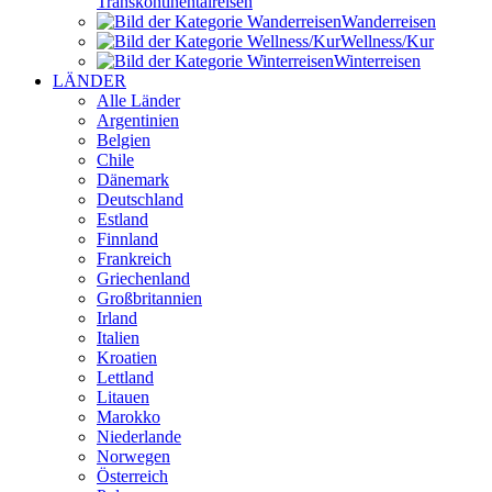
Transkontinental­reisen
Wander­reisen
Wellness/Kur
Winter­reisen
LÄNDER
Alle Länder
Argentinien
Belgien
Chile
Dänemark
Deutschland
Estland
Finnland
Frankreich
Griechenland
Großbritannien
Irland
Italien
Kroatien
Lettland
Litauen
Marokko
Niederlande
Norwegen
Österreich