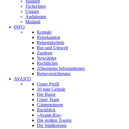
Spanien
Tschechien
Ungarn
Andalusien
Mailand
INFO
Kontakt
Reisekatalog
Reisegutschein
Bus und Umwelt
Zustiege
Newsletter
Rechtliches
Allgemeine Informationen
Reiseversicherung
AVANTI
Unser Profil
10 gute Gründe
Die Busse
Unser Team
Gästemeinung
Rückblick
»Avanti-Rot«
Die großen Touren
Die Städtereisen