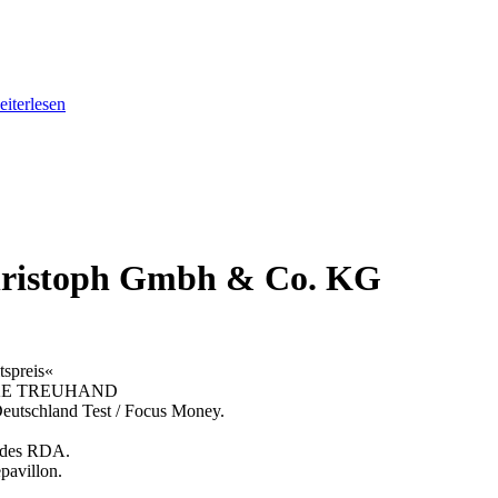
eiterlesen
Christoph Gmbh & Co. KG
tspreis«
 RINKE TREUHAND
 Deutschland Test / Focus Money.
andes RDA.
pavillon.