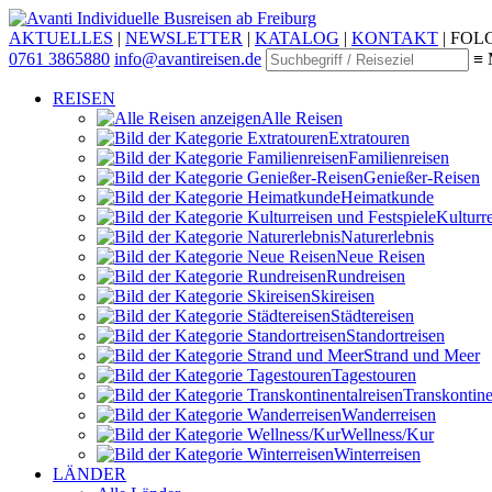
Individuelle Busreisen ab Freiburg
AKTUELLES
|
NEWSLETTER
|
KATALOG
|
KONTAKT
|
FOLG
0761 3865880
info@avantireisen.de
≡ 
REISEN
Alle Reisen
Extratouren
Familien­reisen
Genießer-Reisen
Heimatkunde
Kultur­r
Naturerlebnis
Neue Reisen
Rund­reisen
Ski­reisen
Städte­reisen
Standort­reisen
Strand und Meer
Tagestouren
Transkontinen
Wander­reisen
Wellness/Kur
Winter­reisen
LÄNDER