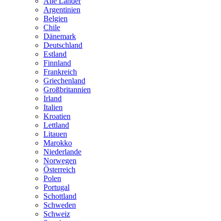
Alle Länder
Argentinien
Belgien
Chile
Dänemark
Deutschland
Estland
Finnland
Frankreich
Griechenland
Großbritannien
Irland
Italien
Kroatien
Lettland
Litauen
Marokko
Niederlande
Norwegen
Österreich
Polen
Portugal
Schottland
Schweden
Schweiz