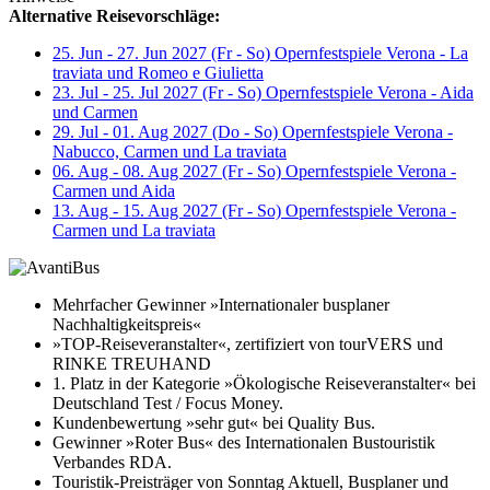
Alternative Reisevorschläge:
25. Jun - 27. Jun 2027 (Fr - So) Opernfestspiele Verona - La
traviata und Romeo e Giulietta
23. Jul - 25. Jul 2027 (Fr - So) Opernfestspiele Verona - Aida
und Carmen
29. Jul - 01. Aug 2027 (Do - So) Opernfestspiele Verona -
Nabucco, Carmen und La traviata
06. Aug - 08. Aug 2027 (Fr - So) Opernfestspiele Verona -
Carmen und Aida
13. Aug - 15. Aug 2027 (Fr - So) Opernfestspiele Verona -
Carmen und La traviata
Mehrfacher Gewinner »Internationaler busplaner
Nachhaltigkeitspreis«
»TOP-Reiseveranstalter«, zertifiziert von tourVERS und
RINKE TREUHAND
1. Platz in der Kategorie »Ökologische Reiseveranstalter« bei
Deutschland Test / Focus Money.
Kundenbewertung »sehr gut« bei Quality Bus.
Gewinner »Roter Bus« des Internationalen Bustouristik
Verbandes RDA.
Touristik-Preisträger von Sonntag Aktuell, Busplaner und