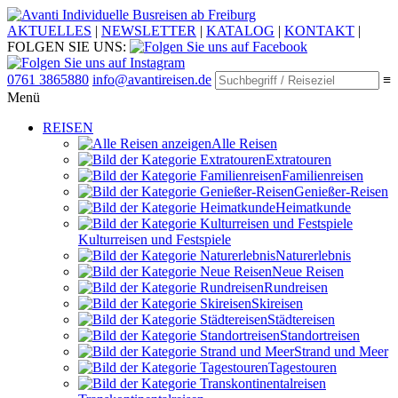
Individuelle Busreisen ab Freiburg
AKTUELLES
|
NEWSLETTER
|
KATALOG
|
KONTAKT
|
FOLGEN SIE UNS:
0761 3865880
info@avantireisen.de
≡
Menü
REISEN
Alle Reisen
Extratouren
Familien­reisen
Genießer-Reisen
Heimatkunde
Kultur­reisen und Festspiele
Naturerlebnis
Neue Reisen
Rund­reisen
Ski­reisen
Städte­reisen
Standort­reisen
Strand und Meer
Tagestouren