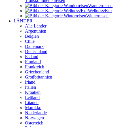
Transkontinental­reisen
Wander­reisen
Wellness/Kur
Winter­reisen
LÄNDER
Alle Länder
Argentinien
Belgien
Chile
Dänemark
Deutschland
Estland
Finnland
Frankreich
Griechenland
Großbritannien
Irland
Italien
Kroatien
Lettland
Litauen
Marokko
Niederlande
Norwegen
Österreich