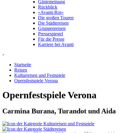
Gästemeinung
Rückblick
»Avanti-Rot«
Die großen Touren
Die Städtereisen
Gruppenreisen
Pressespiegel
Für die Presse
Karriere bei Avanti
›
Startseite
Reisen
Kulturreisen und Festspiele
Opernfestspiele Verona
Opernfestspiele Verona
Carmina Burana, Turandot und Aida