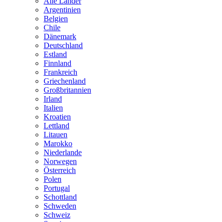
Alle Länder
Argentinien
Belgien
Chile
Dänemark
Deutschland
Estland
Finnland
Frankreich
Griechenland
Großbritannien
Irland
Italien
Kroatien
Lettland
Litauen
Marokko
Niederlande
Norwegen
Österreich
Polen
Portugal
Schottland
Schweden
Schweiz