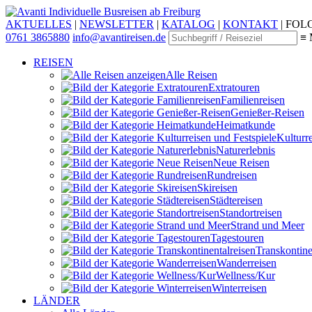
Individuelle Busreisen ab Freiburg
AKTUELLES
|
NEWSLETTER
|
KATALOG
|
KONTAKT
|
FOLG
0761 3865880
info@avantireisen.de
≡ 
REISEN
Alle Reisen
Extratouren
Familien­reisen
Genießer-Reisen
Heimatkunde
Kultur­r
Naturerlebnis
Neue Reisen
Rund­reisen
Ski­reisen
Städte­reisen
Standort­reisen
Strand und Meer
Tagestouren
Transkontinen
Wander­reisen
Wellness/Kur
Winter­reisen
LÄNDER