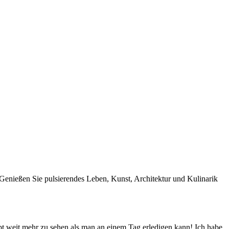
t. Genießen Sie pulsierendes Leben, Kunst, Architektur und Kulinarik
 weit mehr zu sehen als man an einem Tag erledigen kann! Ich habe