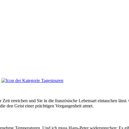
er Zeit erreichen und Sie in die französische Lebensart eintauchen läss
die den Geist einer prächtigen Vergangenheit atmet.
enehme Temperaturen. Und ich muss Hans-Peter widersprechen: Es gibt