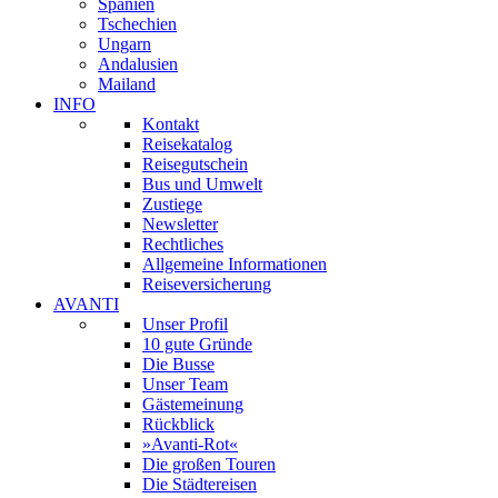
Spanien
Tschechien
Ungarn
Andalusien
Mailand
INFO
Kontakt
Reisekatalog
Reisegutschein
Bus und Umwelt
Zustiege
Newsletter
Rechtliches
Allgemeine Informationen
Reiseversicherung
AVANTI
Unser Profil
10 gute Gründe
Die Busse
Unser Team
Gästemeinung
Rückblick
»Avanti-Rot«
Die großen Touren
Die Städtereisen