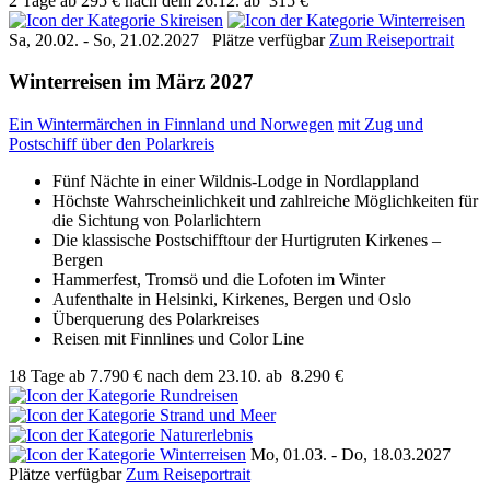
2 Tage
ab
295 €
nach dem 26.12.
ab
315 €
Sa, 20.02. - So, 21.02.2027
Plätze verfügbar
Zum Reiseportrait
Winterreisen im März 2027
Ein Wintermärchen in Finnland und Norwegen
mit Zug und
Postschiff über den Polarkreis
Fünf Nächte in einer Wildnis-Lodge in Nordlappland
Höchste Wahrscheinlichkeit und zahlreiche Möglichkeiten für
die Sichtung von Polarlichtern
Die klassische Postschifftour der Hurtigruten Kirkenes –
Bergen
Hammerfest, Tromsö und die Lofoten im Winter
Aufenthalte in Helsinki, Kirkenes, Bergen und Oslo
Überquerung des Polarkreises
Reisen mit Finnlines und Color Line
18 Tage
ab
7.790 €
nach dem 23.10.
ab
8.290 €
Mo, 01.03. - Do, 18.03.2027
Plätze verfügbar
Zum Reiseportrait