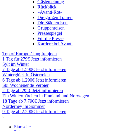
Gästemeinung
Rückblick
»Avanti-Rot«
Die großen Touren
Die Städtereisen
Gruppenreisen
Pressespiegel
Für die Presse
Karriere bei Avanti
Top of Europe / Jungfraujoch
1 Tag für 279€
Jetzt informieren
Sylt im Winter
7 Tage ab 1.590€
Jetzt informieren
Winterglück in Österreich
6 Tage ab 1.290€
Jetzt informieren
Ski-Wochenende Verbier
2 Tage ab 295€
Jetzt informieren
Ein Wintermärchen in Finnland und Norwegen
18 Tage ab 7.790€
Jetzt informieren
Norderney im Sommer
9 Tage ab 2.290€
Jetzt informieren
›
Startseite