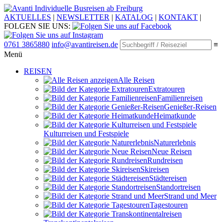
Individuelle Busreisen ab Freiburg
AKTUELLES
|
NEWSLETTER
|
KATALOG
|
KONTAKT
|
FOLGEN SIE UNS:
0761 3865880
info@avantireisen.de
≡
Menü
REISEN
Alle Reisen
Extratouren
Familien­reisen
Genießer-Reisen
Heimatkunde
Kultur­reisen und Festspiele
Naturerlebnis
Neue Reisen
Rund­reisen
Ski­reisen
Städte­reisen
Standort­reisen
Strand und Meer
Tagestouren