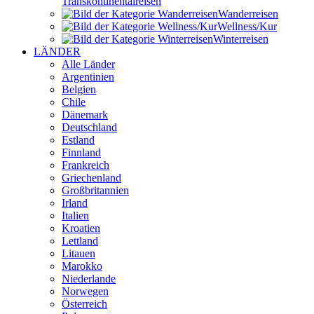
Transkontinental­reisen
Wander­reisen
Wellness/Kur
Winter­reisen
LÄNDER
Alle Länder
Argentinien
Belgien
Chile
Dänemark
Deutschland
Estland
Finnland
Frankreich
Griechenland
Großbritannien
Irland
Italien
Kroatien
Lettland
Litauen
Marokko
Niederlande
Norwegen
Österreich