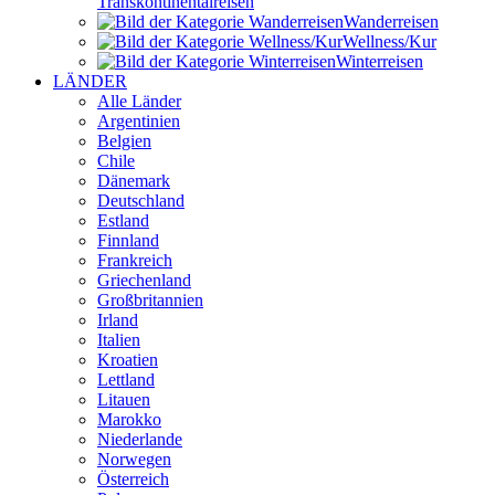
Transkontinental­reisen
Wander­reisen
Wellness/Kur
Winter­reisen
LÄNDER
Alle Länder
Argentinien
Belgien
Chile
Dänemark
Deutschland
Estland
Finnland
Frankreich
Griechenland
Großbritannien
Irland
Italien
Kroatien
Lettland
Litauen
Marokko
Niederlande
Norwegen
Österreich