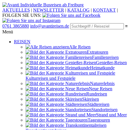
Individuelle Busreisen ab Freiburg
AKTUELLES
|
NEWSLETTER
|
KATALOG
|
KONTAKT
|
FOLGEN SIE UNS:
0761 3865880
info@avantireisen.de
≡
Menü
REISEN
Alle Reisen
Extratouren
Familien­reisen
Genießer-Reisen
Heimatkunde
Kultur­reisen und Festspiele
Naturerlebnis
Neue Reisen
Rund­reisen
Ski­reisen
Städte­reisen
Standort­reisen
Strand und Meer
Tagestouren