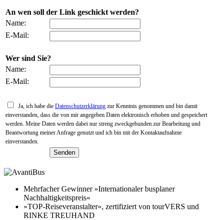
An wen soll der Link geschickt werden?
Name:
E-Mail:
Wer sind Sie?
Name:
E-Mail:
Ja, ich habe die
Datenschutzerklärung
zur Kenntnis genommen und bin damit
einverstanden, dass die von mir angegeben Daten elektronisch erhoben und gespeichert
werden. Meine Daten werden dabei nur streng zweckgebunden zur Bearbeitung und
Beantwortung meiner Anfrage genutzt und ich bin mit der Kontaktaufnahme
einverstanden.
Mehrfacher Gewinner »Internationaler busplaner
Nachhaltigkeitspreis«
»TOP-Reiseveranstalter«, zertifiziert von tourVERS und
RINKE TREUHAND