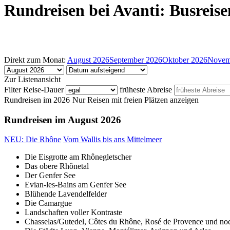
Rundreisen bei Avanti: Busreis
Direkt zum Monat:
August 2026
September 2026
Oktober 2026
Novem
Zur Listenansicht
Filter
Reise-Dauer
früheste Abreise
Rundreisen im 2026
Nur Reisen mit freien Plätzen anzeigen
Rundreisen im August 2026
NEU: Die Rhône
Vom Wallis bis ans Mittelmeer
Die Eisgrotte am Rhônegletscher
Das obere Rhônetal
Der Genfer See
Evian-les-Bains am Genfer See
Blühende Lavendelfelder
Die Camargue
Landschaften voller Kontraste
Chasselas/Gutedel, Côtes du Rhône, Rosé de Provence und noc