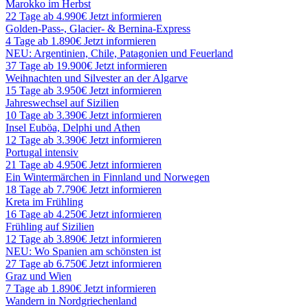
Marokko im Herbst
22 Tage ab 4.990€
Jetzt informieren
Golden-Pass-, Glacier- & Bernina-Express
4 Tage ab 1.890€
Jetzt informieren
NEU: Argentinien, Chile, Patagonien und Feuerland
37 Tage ab 19.900€
Jetzt informieren
Weihnachten und Silvester an der Algarve
15 Tage ab 3.950€
Jetzt informieren
Jahreswechsel auf Sizilien
10 Tage ab 3.390€
Jetzt informieren
Insel Euböa, Delphi und Athen
12 Tage ab 3.390€
Jetzt informieren
Portugal intensiv
21 Tage ab 4.950€
Jetzt informieren
Ein Wintermärchen in Finnland und Norwegen
18 Tage ab 7.790€
Jetzt informieren
Kreta im Frühling
16 Tage ab 4.250€
Jetzt informieren
Frühling auf Sizilien
12 Tage ab 3.890€
Jetzt informieren
NEU: Wo Spanien am schönsten ist
27 Tage ab 6.750€
Jetzt informieren
Graz und Wien
7 Tage ab 1.890€
Jetzt informieren
Wandern in Nordgriechenland