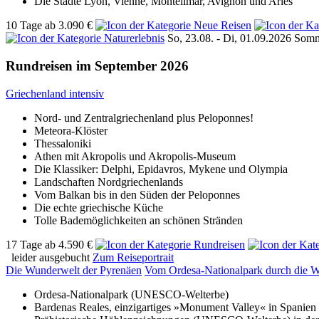
Die Städte Lyon, Vienne, Montélimar, Avignon und Arles
10 Tage
ab
3.090 €
So, 23.08. - Di, 01.09.2026
Somm
Rundreisen im September 2026
Griechenland intensiv
Nord- und Zentralgriechenland plus Peloponnes!
Meteora-Klöster
Thessaloniki
Athen mit Akropolis und Akropolis-Museum
Die Klassiker: Delphi, Epidavros, Mykene und Olympia
Landschaften Nordgriechenlands
Vom Balkan bis in den Süden der Peloponnes
Die echte griechische Küche
Tolle Bademöglichkeiten an schönen Stränden
17 Tage
ab
4.590 €
leider ausgebucht
Zum Reiseportrait
Die Wunderwelt der Pyrenäen
Vom Ordesa-Nationalpark durch die W
Ordesa-Nationalpark (UNESCO-Welterbe)
Bardenas Reales, einzigartiges »Monument Valley« in Spani