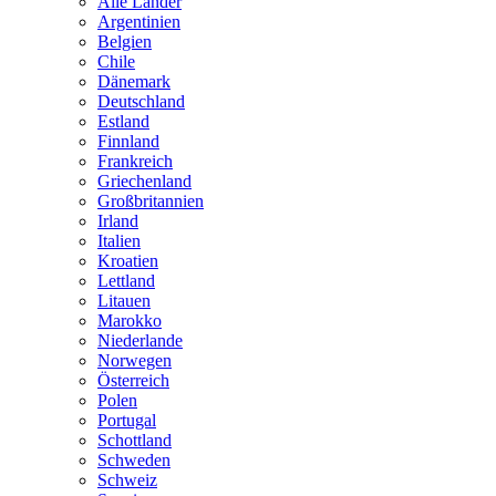
Alle Länder
Argentinien
Belgien
Chile
Dänemark
Deutschland
Estland
Finnland
Frankreich
Griechenland
Großbritannien
Irland
Italien
Kroatien
Lettland
Litauen
Marokko
Niederlande
Norwegen
Österreich
Polen
Portugal
Schottland
Schweden
Schweiz