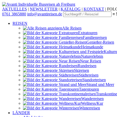
Individuelle Busreisen ab Freiburg
AKTUELLES
|
NEWSLETTER
|
KATALOG
|
KONTAKT
|
FOLG
0761 3865880
info@avantireisen.de
≡ 
REISEN
Alle Reisen
Extratouren
Familien­reisen
Genießer-Reisen
Heimatkunde
Kultur­r
Naturerlebnis
Neue Reisen
Rund­reisen
Ski­reisen
Städte­reisen
Standort­reisen
Strand und Meer
Tagestouren
Transkontinen
Wander­reisen
Wellness/Kur
Winter­reisen
LÄNDER