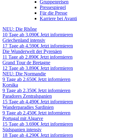
Gruppenreisen
Pressespiegel
Für die Presse
Karriere bei Avanti
NEU: Die Rhône
10 Tage ab 3.090€
Jetzt informieren
Griechenland intensiv
17 Tage ab 4.590€
Jetzt informieren
Die Wunderwelt der Pyrenäen
11 Tage ab 2.890€
Jetzt informieren
Grand Tour de Bretagne
12 Tage ab 3.890€
Jetzt informieren
NEU: Die Normandie
9 Tage ab 2.650€
Jetzt informieren
Korsika
9 Tage ab 2.350€
Jetzt informieren
Paradores Zentralspanien
15 Tage ab 4.490€
Jetzt informieren
Wanderparadies Sardinien
9 Tage ab 2.450€
Jetzt informieren
Portugal mit Algarve
15 Tage ab 3.690€
Jetzt informieren
Südspanien intensiv
18 Tage ab 4.290€
Jetzt informieren