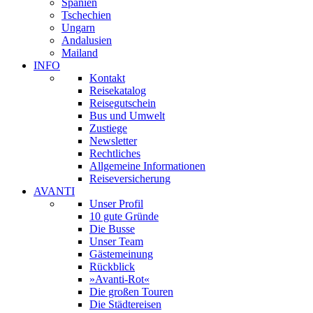
Spanien
Tschechien
Ungarn
Andalusien
Mailand
INFO
Kontakt
Reisekatalog
Reisegutschein
Bus und Umwelt
Zustiege
Newsletter
Rechtliches
Allgemeine Informationen
Reiseversicherung
AVANTI
Unser Profil
10 gute Gründe
Die Busse
Unser Team
Gästemeinung
Rückblick
»Avanti-Rot«
Die großen Touren
Die Städtereisen