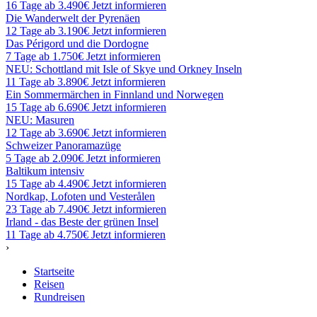
16 Tage ab 3.490€
Jetzt informieren
Die Wanderwelt der Pyrenäen
12 Tage ab 3.190€
Jetzt informieren
Das Périgord und die Dordogne
7 Tage ab 1.750€
Jetzt informieren
NEU: Schottland mit Isle of Skye und Orkney Inseln
11 Tage ab 3.890€
Jetzt informieren
Ein Sommermärchen in Finnland und Norwegen
15 Tage ab 6.690€
Jetzt informieren
NEU: Masuren
12 Tage ab 3.690€
Jetzt informieren
Schweizer Panoramazüge
5 Tage ab 2.090€
Jetzt informieren
Baltikum intensiv
15 Tage ab 4.490€
Jetzt informieren
Nordkap, Lofoten und Vesterålen
23 Tage ab 7.490€
Jetzt informieren
Irland - das Beste der grünen Insel
11 Tage ab 4.750€
Jetzt informieren
›
Startseite
Reisen
Rundreisen