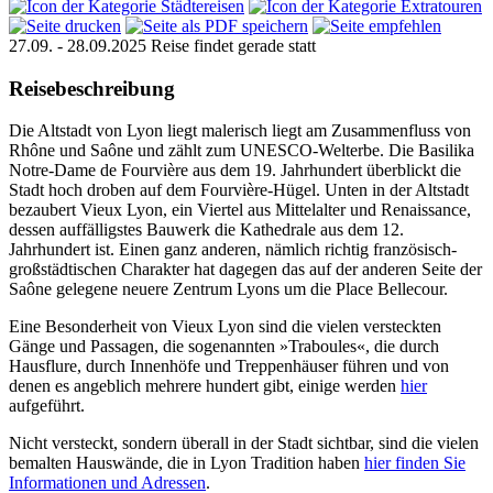
27.09. - 28.09.2025
Reise findet gerade statt
Reisebeschreibung
Die Altstadt von Lyon liegt malerisch liegt am Zusammenfluss von
Rhône und Saône und zählt zum UNESCO-Welterbe. Die Basilika
Notre-Dame de Fourvière aus dem 19. Jahrhundert überblickt die
Stadt hoch droben auf dem Fourvière-Hügel. Unten in der Altstadt
bezaubert Vieux Lyon, ein Viertel aus Mittelalter und Renaissance,
dessen auffälligstes Bauwerk die Kathedrale aus dem 12.
Jahrhundert ist. Einen ganz anderen, nämlich richtig französisch-
großstädtischen Charakter hat dagegen das auf der anderen Seite der
Saône gelegene neuere Zentrum Lyons um die Place Bellecour.
Eine Besonderheit von Vieux Lyon sind die vielen versteckten
Gänge und Passagen, die sogenannten »Traboules«, die durch
Hausflure, durch Innenhöfe und Treppenhäuser führen und von
denen es angeblich mehrere hundert gibt, einige werden
hier
aufgeführt.
Nicht versteckt, sondern überall in der Stadt sichtbar, sind die vielen
bemalten Hauswände, die in Lyon Tradition haben
hier finden Sie
Informationen und Adressen
.