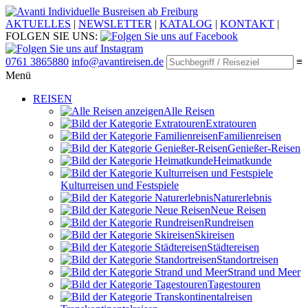
Individuelle Busreisen ab Freiburg
AKTUELLES
|
NEWSLETTER
|
KATALOG
|
KONTAKT
|
FOLGEN SIE UNS:
0761 3865880
info@avantireisen.de
≡
Menü
REISEN
Alle Reisen
Extratouren
Familien­reisen
Genießer-Reisen
Heimatkunde
Kultur­reisen und Festspiele
Naturerlebnis
Neue Reisen
Rund­reisen
Ski­reisen
Städte­reisen
Standort­reisen
Strand und Meer
Tagestouren