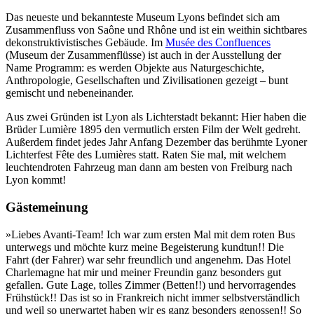
Das neueste und bekannteste Museum Lyons befindet sich am
Zusammenfluss von Saône und Rhône und ist ein weithin sichtbares
dekonstruktivistisches Gebäude. Im
Musée des Confluences
(Museum der Zusammenflüsse) ist auch in der Ausstellung der
Name Programm: es werden Objekte aus Naturgeschichte,
Anthropologie, Gesellschaften und Zivilisationen gezeigt – bunt
gemischt und nebeneinander.
Aus zwei Gründen ist Lyon als Lichterstadt bekannt: Hier haben die
Brüder Lumière 1895 den vermutlich ersten Film der Welt gedreht.
Außerdem findet jedes Jahr Anfang Dezember das berühmte Lyoner
Lichterfest Fête des Lumières statt. Raten Sie mal, mit welchem
leuchtendroten Fahrzeug man dann am besten von Freiburg nach
Lyon kommt!
Gästemeinung
»Liebes Avanti-Team! Ich war zum ersten Mal mit dem roten Bus
unterwegs und möchte kurz meine Begeisterung kundtun!! Die
Fahrt (der Fahrer) war sehr freundlich und angenehm. Das Hotel
Charlemagne hat mir und meiner Freundin ganz besonders gut
gefallen. Gute Lage, tolles Zimmer (Betten!!) und hervorragendes
Frühstück!! Das ist so in Frankreich nicht immer selbstverständlich
und weil so unerwartet haben wir es ganz besonders genossen!! So