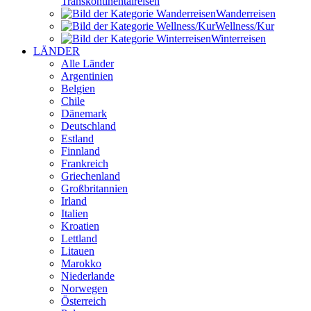
Transkontinental­reisen
Wander­reisen
Wellness/Kur
Winter­reisen
LÄNDER
Alle Länder
Argentinien
Belgien
Chile
Dänemark
Deutschland
Estland
Finnland
Frankreich
Griechenland
Großbritannien
Irland
Italien
Kroatien
Lettland
Litauen
Marokko
Niederlande
Norwegen
Österreich