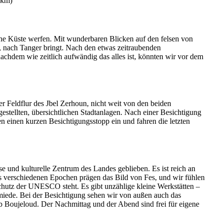
 km)
sche Küste werfen. Mit wunderbaren Blicken auf den felsen von
ka, nach Tanger bringt. Nach den etwas zeitraubenden
 nachdem wie zeitlich aufwändig das alles ist, könnten wir vor dem
der Feldflur des Jbel Zerhoun, nicht weit von den beiden
stellten, übersichtlichen Stadtanlagen. Nach einer Besichtigung
 einen kurzen Besichtigungsstopp ein und fahren die letzten
e und kulturelle Zentrum des Landes geblieben. Es ist reich an
 verschiedenen Epochen prägen das Bild von Fes, und wir fühlen
chutz der UNESCO steht. Es gibt unzählige kleine Werkstätten –
hmiede. Bei der Besichtigung sehen wir von außen auch das
b Boujeloud. Der Nachmittag und der Abend sind frei für eigene