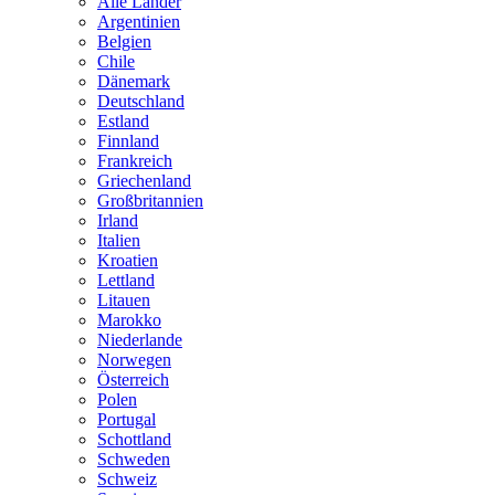
Alle Länder
Argentinien
Belgien
Chile
Dänemark
Deutschland
Estland
Finnland
Frankreich
Griechenland
Großbritannien
Irland
Italien
Kroatien
Lettland
Litauen
Marokko
Niederlande
Norwegen
Österreich
Polen
Portugal
Schottland
Schweden
Schweiz