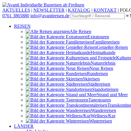
Individuelle Busreisen ab Freiburg
AKTUELLES
|
NEWSLETTER
|
KATALOG
|
KONTAKT
|
FOLG
0761 3865880
info@avantireisen.de
≡ 
REISEN
Alle Reisen
Extratouren
Familien­reisen
Genießer-Reisen
Heimatkunde
Kultur­r
Naturerlebnis
Neue Reisen
Rund­reisen
Ski­reisen
Städte­reisen
Standort­reisen
Strand und Meer
Tagestouren
Transkontinen
Wander­reisen
Wellness/Kur
Winter­reisen
LÄNDER