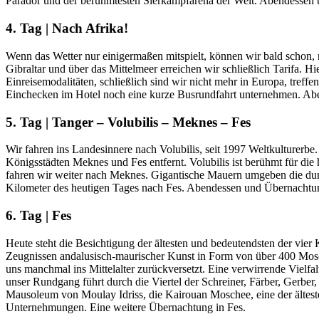
Parador und der berühmtesten Sierkampfarena der Welt. Abendessen
4. Tag | Nach Afrika!
Wenn das Wetter nur einigermaßen mitspielt, können wir bald schon, 
Gibraltar und über das Mittelmeer erreichen wir schließlich Tarifa. 
Einreisemodalitäten, schließlich sind wir nicht mehr in Europa, treffe
Einchecken im Hotel noch eine kurze Busrundfahrt unternehmen. Ab
5. Tag | Tanger – Volubilis – Meknes – Fes
Wir fahren ins Landesinnere nach Volubilis, seit 1997 Weltkulturerbe.
Königsstädten Meknes und Fes entfernt. Volubilis ist berühmt für di
fahren wir weiter nach Meknes. Gigantische Mauern umgeben die durc
Kilometer des heutigen Tages nach Fes. Abendessen und Übernachtun
6. Tag | Fes
Heute steht die Besichtigung der ältesten und bedeutendsten der vier
Zeugnissen andalusisch-maurischer Kunst in Form von über 400 Mosc
uns manchmal ins Mittelalter zurückversetzt. Eine verwirrende Vielf
unser Rundgang führt durch die Viertel der Schreiner, Färber, Gerbe
Mausoleum von Moulay Idriss, die Kairouan Moschee, eine der älteste
Unternehmungen. Eine weitere Übernachtung in Fes.