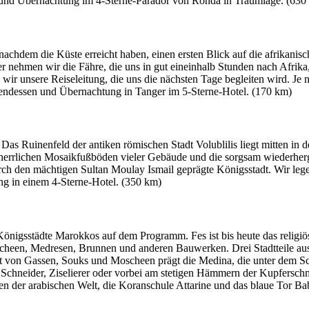
 und Übernachtung im 4-Sterne-Parador von Ronda in Traumlage. (630
nachdem die Küste erreicht haben, einen ersten Blick auf die afrikani
Hier nehmen wir die Fähre, die uns in gut eineinhalb Stunden nach Afri
n wir unsere Reiseleitung, die uns die nächsten Tage begleiten wird. Je
endessen und Übernachtung in Tanger im 5-Sterne-Hotel. (170 km)
 Das Ruinenfeld der antiken römischen Stadt Volublilis liegt mitten in 
e herrlichen Mosaikfußböden vieler Gebäude und die sorgsam wiederherge
h den mächtigen Sultan Moulay Ismail geprägte Königsstadt. Wir legen
g in einem 4-Sterne-Hotel. (350 km)
 Königsstädte Marokkos auf dem Programm. Fes ist bis heute das religiös
heen, Medresen, Brunnen und anderen Bauwerken. Drei Stadtteile aus
alt von Gassen, Souks und Moscheen prägt die Medina, die unter dem S
r, Schneider, Ziselierer oder vorbei am stetigen Hämmern der Kupfersc
n der arabischen Welt, die Koranschule Attarine und das blaue Tor Ba