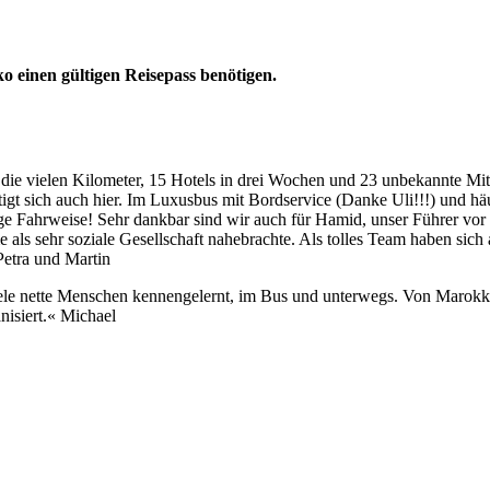
o einen gültigen Reisepass benötigen.
r die vielen Kilometer, 15 Hotels in drei Wochen und 23 unbekannte M
tigt sich auch hier. Im Luxusbus mit Bordservice (Danke Uli!!!) und h
ge Fahrweise! Sehr dankbar sind wir auch für Hamid, unser Führer vor
s sehr soziale Gesellschaft nahebrachte. Als tolles Team haben sich au
Petra und Martin
Viele nette Menschen kennengelernt, im Bus und unterwegs. Von Marokk
anisiert.« Michael