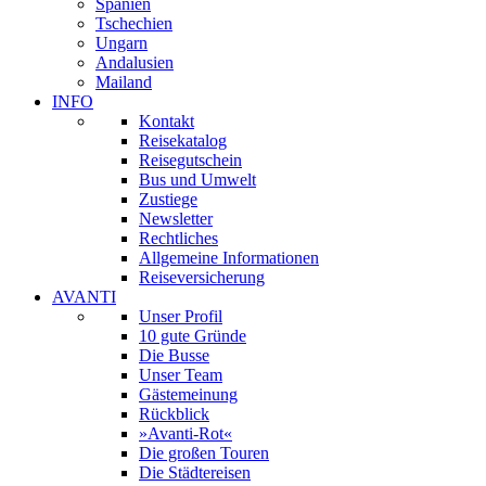
Spanien
Tschechien
Ungarn
Andalusien
Mailand
INFO
Kontakt
Reisekatalog
Reisegutschein
Bus und Umwelt
Zustiege
Newsletter
Rechtliches
Allgemeine Informationen
Reiseversicherung
AVANTI
Unser Profil
10 gute Gründe
Die Busse
Unser Team
Gästemeinung
Rückblick
»Avanti-Rot«
Die großen Touren
Die Städtereisen