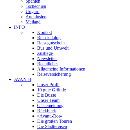
Spanien
Tschechien
Ungarn
Andalusien
Mailand
INFO
Kontakt
Reisekatalog
Reisegutschein
Bus und Umwelt
Zustiege
Newsletter
Rechtliches
Allgemeine Informationen
Reiseversicherung
AVANTI
Unser Profil
10 gute Gründe
Die Busse
Unser Team
Gästemeinung
Rückblick
»Avanti-Rot«
Die großen Touren
Die Städtereisen