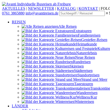
Individuelle Busreisen ab Freiburg
AKTUELLES
|
NEWSLETTER
|
KATALOG
|
KONTAKT
|
FOLG
0761 3865880
info@avantireisen.de
≡ 
REISEN
Alle Reisen
Extratouren
Familien­reisen
Genießer-Reisen
Heimatkunde
Kultur­r
Naturerlebnis
Neue Reisen
Rund­reisen
Ski­reisen
Städte­reisen
Standort­reisen
Strand und Meer
Tagestouren
Transkontinen
Wander­reisen
Wellness/Kur
Winter­reisen
LÄNDER