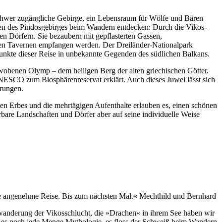
 schwer zugängliche Gebirge, ein Lebensraum für Wölfe und Bären
rzen des Pindosgebirges beim Wandern entdecken: Durch die Vikos-
n Dörfern. Sie bezaubern mit gepflasterten Gassen,
ihren Tavernen empfangen werden. Der Dreiländer-Nationalpark
unkte dieser Reise in unbekannte Gegenden des südlichen Balkans.
benen Olymp – dem heiligen Berg der alten griechischen Götter.
NESCO zum Biosphärenreservat erklärt. Auch dieses Juwel lässt sich
rungen.
n Erbes und die mehrtägigen Aufenthalte erlauben es, einen schönen
rbare Landschaften und Dörfer aber auf seine individuelle Weise
e angenehme Reise. Bis zum nächsten Mal.« Mechthild und Bernhard
wanderung der Vikosschlucht, die »Drachen« in ihrem See haben wir
b es noch jede Menge Mythologie, es floss der Schweiß beim Wandern