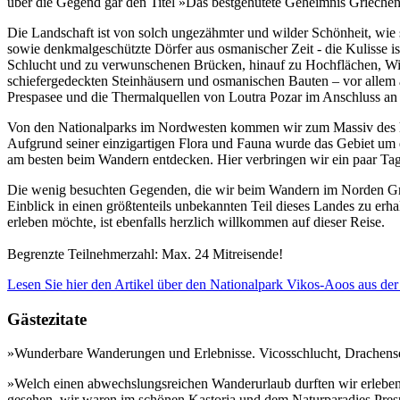
über die Gegend gar den Titel »Das bestgehütete Geheimnis Griechen
Die Landschaft ist von solch ungezähmter und wilder Schönheit, wie 
sowie denkmalgeschützte Dörfer aus osmanischer Zeit - die Kulisse 
Schlucht und zu verwunschenen Brücken, hinauf zu Hochflächen, Wies
schiefergedeckten Steinhäusern und osmanischen Bauten – vor allem a
Prespasee und die Thermalquellen von Loutra Pozar im Anschluss an
Von den Nationalparks im Nordwesten kommen wir zum Massiv des h
Aufgrund seiner einzigartigen Flora und Fauna wurde das Gebiet um
am besten beim Wandern entdecken. Hier verbringen wir ein paar T
Die wenig besuchten Gegenden, die wir beim Wandern im Norden Grie
Einblick in einen größtenteils unbekannten Teil dieses Landes zu er
erleben möchte, ist ebenfalls herzlich willkommen auf dieser Reise.
Begrenzte Teilnehmerzahl: Max. 24 Mitreisende!
Lesen Sie hier den Artikel über den Nationalpark Vikos-Aoos aus de
Gästezitate
»Wunderbare Wanderungen und Erlebnisse. Vicosschlucht, Drachense
»Welch einen abwechslungsreichen Wanderurlaub durften wir erleben
gesehen, wir waren im schönen Kastoria und dem Naturparadies Presp