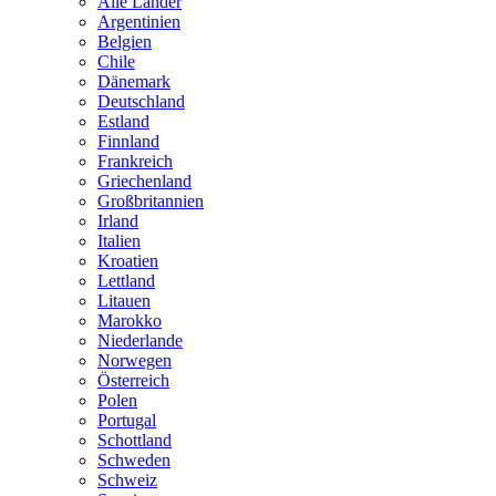
Alle Länder
Argentinien
Belgien
Chile
Dänemark
Deutschland
Estland
Finnland
Frankreich
Griechenland
Großbritannien
Irland
Italien
Kroatien
Lettland
Litauen
Marokko
Niederlande
Norwegen
Österreich
Polen
Portugal
Schottland
Schweden
Schweiz