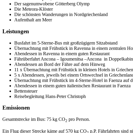
Der sagenumwobene Götterberg Olymp
Die Meteora-Klöster
Die schönsten Wanderungen in Nordgriechenland
Aufenthalt am Meer
Leistungen
Busfahrt im 5-Sterne-Bus mit großzügigem Sitzabstand
Übernachtung mit Frühstück in Ravenna in einem zentralen Ho
Abendessen in Ravenna in einem guten Restaurant
Fährüberfahrt Ancona – Igoumenitsa –Ancona in Doppelkabin
Abendessen an Bord der Fähre auf dem Hinweg
11 x Übernachtung mit Frühstück in kleinen Hotels in Grieche
5 x Abendessen, jeweils bei einem Ortswechsel in Griechenl
Übernachtung mit Frühstück im 4-Sterne-Hotel in Faenza au
Abendessen in einem guten italienischen Restaurant in Faenza
Bettensteuer
Reisebegleitung Hans-Peter Christoph
Emissionen
Gesamtstrecke im Bus: 75 kg CO
pro Person.
2
Ein Flug dieser Strecke käme auf 570 kg CO
p.P.
Fährfahrten sind ni
2