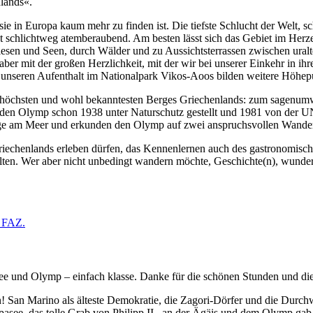
lands«.
sie in Europa kaum mehr zu finden ist. Die tiefste Schlucht der Welt,
ist schlichtweg atemberaubend. Am besten lässt sich das Gebiet im He
en und Seen, durch Wälder und zu Aussichtsterrassen zwischen uralte
ber mit der großen Herzlichkeit, mit der wir bei unserer Einkehr in 
 unseren Aufenthalt im Nationalpark Vikos-Aoos bilden weitere Höhep
öchsten und wohl bekanntesten Berges Griechenlands: zum sagenumwo
 den Olymp schon 1938 unter Naturschutz gestellt und 1981 von der U
age am Meer und erkunden den Olymp auf zwei anspruchsvollen Wande
chenlands erleben dürfen, das Kennenlernen auch des gastronomische
halten. Wer aber nicht unbedingt wandern möchte, Geschichte(n), wunde
r FAZ.
e und Olymp – einfach klasse. Danke für die schönen Stunden und di
! San Marino als älteste Demokratie, die Zagori-Dörfer und die Durch
asee, das tolle Grab von Philipp II., an der Ägäis und dem Olymp ga