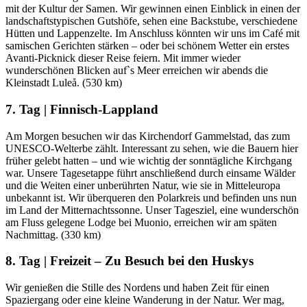
mit der Kultur der Samen. Wir gewinnen einen Einblick in einen der
landschaftstypischen Gutshöfe, sehen eine Backstube, verschiedene
Hütten und Lappenzelte. Im Anschluss könnten wir uns im Café mit
samischen Gerichten stärken – oder bei schönem Wetter ein erstes
Avanti-Picknick dieser Reise feiern. Mit immer wieder
wunderschönen Blicken auf`s Meer erreichen wir abends die
Kleinstadt Luleå. (530 km)
7. Tag | Finnisch-Lappland
Am Morgen besuchen wir das Kirchendorf Gammelstad, das zum
UNESCO-Welterbe zählt. Interessant zu sehen, wie die Bauern hier
früher gelebt hatten – und wie wichtig der sonntägliche Kirchgang
war. Unsere Tagesetappe führt anschließend durch einsame Wälder
und die Weiten einer unberührten Natur, wie sie in Mitteleuropa
unbekannt ist. Wir überqueren den Polarkreis und befinden uns nun
im Land der Mitternachtssonne. Unser Tagesziel, eine wunderschön
am Fluss gelegene Lodge bei Muonio, erreichen wir am späten
Nachmittag. (330 km)
8. Tag | Freizeit – Zu Besuch bei den Huskys
Wir genießen die Stille des Nordens und haben Zeit für einen
Spaziergang oder eine kleine Wanderung in der Natur. Wer mag,