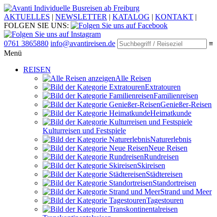
Individuelle Busreisen ab Freiburg
AKTUELLES
|
NEWSLETTER
|
KATALOG
|
KONTAKT
|
FOLGEN SIE UNS:
0761 3865880
info@avantireisen.de
≡
Menü
REISEN
Alle Reisen
Extratouren
Familien­reisen
Genießer-Reisen
Heimatkunde
Kultur­reisen und Festspiele
Naturerlebnis
Neue Reisen
Rund­reisen
Ski­reisen
Städte­reisen
Standort­reisen
Strand und Meer
Tagestouren