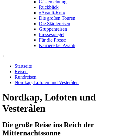
Gästemeinung
Rückblick
»Avanti-Rot«
Die großen Touren
Die Städtereisen
Gruppenreisen
Pressespiegel
Für die Presse
Karriere bei Avanti
›
Startseite
Reisen
Rundreisen
Nordkap, Lofoten und Vesterålen
Nordkap, Lofoten und
Vesterålen
Die große Reise ins Reich der
Mitternachtssonne