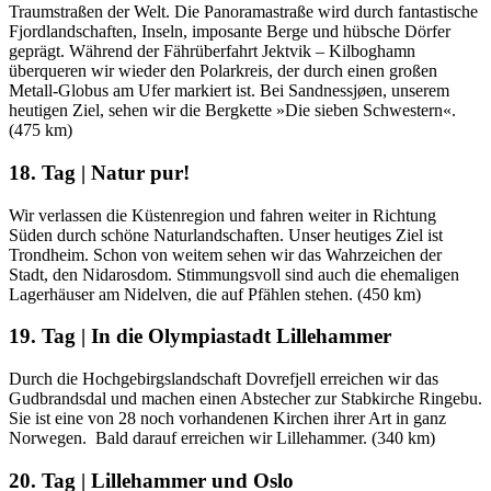
Traumstraßen der Welt. Die Panoramastraße wird durch fantastische
Fjordlandschaften, Inseln, imposante Berge und hübsche Dörfer
geprägt. Während der Fährüberfahrt Jektvik – Kilboghamn
überqueren wir wieder den Polarkreis, der durch einen großen
Metall-Globus am Ufer markiert ist. Bei Sandnessjøen, unserem
heutigen Ziel, sehen wir die Bergkette »Die sieben Schwestern«.
(475 km)
18. Tag | Natur pur!
Wir verlassen die Küstenregion und fahren weiter in Richtung
Süden durch schöne Naturlandschaften. Unser heutiges Ziel ist
Trondheim. Schon von weitem sehen wir das Wahrzeichen der
Stadt, den Nidarosdom. Stimmungsvoll sind auch die ehemaligen
Lagerhäuser am Nidelven, die auf Pfählen stehen. (450 km)
19. Tag | In die Olympiastadt Lillehammer
Durch die Hochgebirgslandschaft Dovrefjell erreichen wir das
Gudbrandsdal und machen einen Abstecher zur Stabkirche Ringebu.
Sie ist eine von 28 noch vorhandenen Kirchen ihrer Art in ganz
Norwegen. Bald darauf erreichen wir Lillehammer. (340 km)
20. Tag | Lillehammer und Oslo