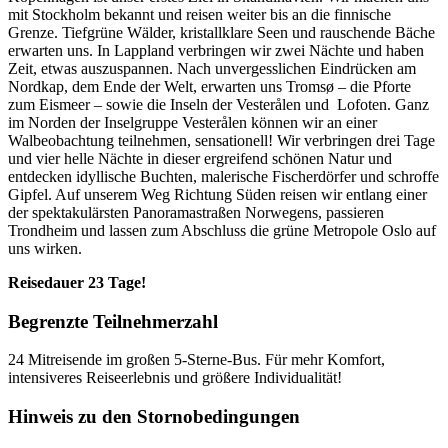
mit Stockholm bekannt und reisen weiter bis an die finnische
Grenze. Tiefgrüne Wälder, kristallklare Seen und rauschende Bäche
erwarten uns. In Lappland verbringen wir zwei Nächte und haben
Zeit, etwas auszuspannen. Nach unvergesslichen Eindrücken am
Nordkap, dem Ende der Welt, erwarten uns Tromsø – die Pforte
zum Eismeer – sowie die Inseln der Vesterålen und Lofoten. Ganz
im Norden der Inselgruppe Vesterålen können wir an einer
Walbeobachtung teilnehmen, sensationell! Wir verbringen drei Tage
und vier helle Nächte in dieser ergreifend schönen Natur und
entdecken idyllische Buchten, malerische Fischerdörfer und schroffe
Gipfel. Auf unserem Weg Richtung Süden reisen wir entlang einer
der spektakulärsten Panoramastraßen Norwegens, passieren
Trondheim und lassen zum Abschluss die grüne Metropole Oslo auf
uns wirken.
Reisedauer 23 Tage!
Begrenzte Teilnehmerzahl
24 Mitreisende im großen 5-Sterne-Bus. Für mehr Komfort,
intensiveres Reiseerlebnis und größere Individualität!
Hinweis zu den Stornobedingungen