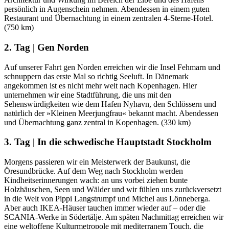
persönlich in Augenschein nehmen. Abendessen in einem guten
Restaurant und Übernachtung in einem zentralen 4-Sterne-Hotel.
(750 km)
2. Tag | Gen Norden
Auf unserer Fahrt gen Norden erreichen wir die Insel Fehmarn und
schnuppern das erste Mal so richtig Seeluft. In Dänemark
angekommen ist es nicht mehr weit nach Kopenhagen. Hier
unternehmen wir eine Stadtführung, die uns mit den
Sehenswürdigkeiten wie dem Hafen Nyhavn, den Schlössern und
natürlich der »Kleinen Meerjungfrau« bekannt macht. Abendessen
und Übernachtung ganz zentral in Kopenhagen. (330 km)
3. Tag | In die schwedische Hauptstadt Stockholm
Morgens passieren wir ein Meisterwerk der Baukunst, die
Öresundbrücke. Auf dem Weg nach Stockholm werden
Kindheitserinnerungen wach: an uns vorbei ziehen bunte
Holzhäuschen, Seen und Wälder und wir fühlen uns zurückversetzt
in die Welt von Pippi Langstrumpf und Michel aus Lönneberga.
Aber auch IKEA-Häuser tauchen immer wieder auf – oder die
SCANIA-Werke in Södertälje. Am späten Nachmittag erreichen wir
eine weltoffene Kulturmetropole mit mediterranem Touch, die