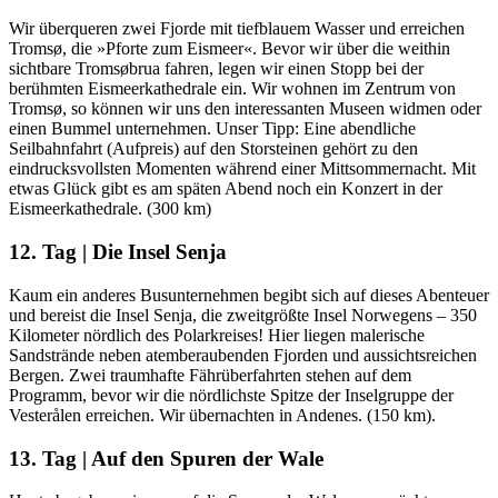
Wir überqueren zwei Fjorde mit tiefblauem Wasser und erreichen
Tromsø, die »Pforte zum Eismeer«. Bevor wir über die weithin
sichtbare Tromsøbrua fahren, legen wir einen Stopp bei der
berühmten Eismeerkathedrale ein. Wir wohnen im Zentrum von
Tromsø, so können wir uns den interessanten Museen widmen oder
einen Bummel unternehmen. Unser Tipp: Eine abendliche
Seilbahnfahrt (Aufpreis) auf den Storsteinen gehört zu den
eindrucksvollsten Momenten während einer Mittsommernacht. Mit
etwas Glück gibt es am späten Abend noch ein Konzert in der
Eismeerkathedrale. (300 km)
12. Tag | Die Insel Senja
Kaum ein anderes Busunternehmen begibt sich auf dieses Abenteuer
und bereist die Insel Senja, die zweitgrößte Insel Norwegens – 350
Kilometer nördlich des Polarkreises! Hier liegen malerische
Sandstrände neben atemberaubenden Fjorden und aussichtsreichen
Bergen. Zwei traumhafte Fährüberfahrten stehen auf dem
Programm, bevor wir die nördlichste Spitze der Inselgruppe der
Vesterålen erreichen. Wir übernachten in Andenes. (150 km).
13. Tag | Auf den Spuren der Wale