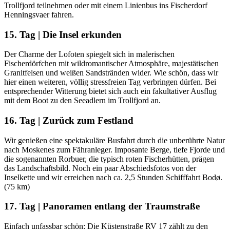
Trollfjord teilnehmen oder mit einem Linienbus ins Fischerdorf
Henningsvaer fahren.
15. Tag | Die Insel erkunden
Der Charme der Lofoten spiegelt sich in malerischen
Fischerdörfchen mit wildromantischer Atmosphäre, majestätischen
Granitfelsen und weißen Sandstränden wider. Wie schön, dass wir
hier einen weiteren, völlig stressfreien Tag verbringen dürfen. Bei
entsprechender Witterung bietet sich auch ein fakultativer Ausflug
mit dem Boot zu den Seeadlern im Trollfjord an.
16. Tag | Zurück zum Festland
Wir genießen eine spektakuläre Busfahrt durch die unberührte Natur
nach Moskenes zum Fähranleger. Imposante Berge, tiefe Fjorde und
die sogenannten Rorbuer, die typisch roten Fischerhütten, prägen
das Landschaftsbild. Noch ein paar Abschiedsfotos von der
Inselkette und wir erreichen nach ca. 2,5 Stunden Schifffahrt Bodø.
(75 km)
17. Tag | Panoramen entlang der Traumstraße
Einfach unfassbar schön: Die Küstenstraße RV 17 zählt zu den