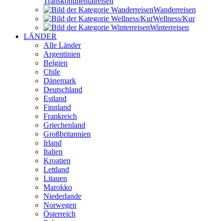
Transkontinental­reisen
Wander­reisen
Wellness/Kur
Winter­reisen
LÄNDER
Alle Länder
Argentinien
Belgien
Chile
Dänemark
Deutschland
Estland
Finnland
Frankreich
Griechenland
Großbritannien
Irland
Italien
Kroatien
Lettland
Litauen
Marokko
Niederlande
Norwegen
Österreich