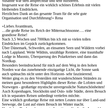
Susanne war stets ansprechbar und sehr hilfsbereit.
Insgesamt war die Reise ein wirklich schönes Erlebnis mit vielen
bleibenden Eindrücken.
Herzlichen Dank an das gesamte Team für die sehr gute
Organisation und Durchführung!« Rena
»Liebes Avantiteam,
…die große Reise ins Reich der Mitternachtssonne…. eine
grandiose Reise!
Nach 3,5 Wochen und 7000km bin ich mit so vielen tollen
Eindrücken im Gepäck zurückgekommen.
Über Dänemark, Schweden, an einsamen Seen und Wäldern vorbei
nach Lappland. Weite Wildnis, unzählige Rentiere, eine traumhafte
Lodge in Muonio, Überquerung des Polarkreises und dann das
Nordkap.
Besonders beeindruckend für mich auf dem Weg in den hohen
Norden war das zunehmende einzigartige Licht, die Sonne sank
auch spätnachts nicht unter den Horizont- sehr faszinierend.
Weiter ging es zu den Vesterålen mit wunderschönen Stränden zu
meinen ganz besonderen Highlights dieser Reise- die Lofoten und
Norwegen - großartige mystische unvergessliche Naturschönheiten!
Auch Kopenhagen, Stockholm und Oslo- tolle Städte, deren Besuch
ich in separaten Reisen unbedingt vertiefen möchte.
Eine wirklich großartige Reise mit netten Leuten nur über Land-und
Seewege, die Lust auf einen Besuch im Winter macht.