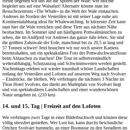
Heute begeben wir uns auf die Spuren der Wale: wer möchte
begleitet uns auf eine Walsafari! Alternativ könnte man im
Besuchezentrum »The Whale« in die Welt der Wale eintauchen.
Andenes im Norden der Vesterålen ist mit seiner Lage nahe am
Kontinentalabhang ideal für Whalewatching. In kürzester Zeit kann
man hier die Wale erreichen und diese Tiere aus nächster Nähe
beobachten. Im Sommer sind am häufigsten Pottwalmännchen zu
sehen, die im Andfjord vor Andenes das ganze Jahr leben. Sie sind
die größten Zahnwale der Erde, manchmal bis zu 20,5 m lang und
57 Tonnen schwer! Jetzt brauchen wir nur noch unsere Kamera
bereitzuhalten, um ein spektakuläres Foto der Pottwalschwanzflosse
beim Abtauchen zu machen! Die Tour ist selbstverständlich
wetterabhängig, Schutzanzug und Schwimmwesten werden gestellt.
Nachmittags erleben wir wieder traumhaft schöne Landschaften
entlang der Vesterålen und Lofoten auf unserem Weg nach Svolvær
– Eindrücke, die bleiben. Wir verbringen die nächsten 3 Nächte im
Thon Hotel Svolvær, das direkt am Marktplatz von Svolvær liegt
und von spektakulären Landschaften und einer wunderschönen
Natur umgeben ist. (210 km)
14. und 15. Tag | Freizeit auf den Lofoten
Wir verbringen zwei Tage in einer Bilderbuchwelt und können diese
völlig stressfrei genießen. Wer Lust hat, kann durchs beschauliche
Örtchen Svolvaer bummeln, an einer Bootstour zu den Seeadlern im