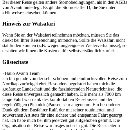
Bei dieser Reise gelten andere Stornobedingungen, als in den AGBs
von Avanti hinterlegt. Es gilt die Stornostaffel D, die Sie unter
»Hinweise« einsehen können.
Hinweis zur Walsafari
Wenn Sie an der Walsafari teilnehmen möchten, müssen Sie das
direkt bei Ihrer Reisebuchung mitbuchen. Sollte die Walsafari nicht
stattfinden können (z.B. wegen ungeeigneter Wetterverhältnisse), so
erstatten wir Ihnen die Kosten dafür selbstverständlich zurück.
Gästezitate
»Hallo Avanti-Team,
ich bin gerade von der sehr schönen und eindrucksvollen Reise zum
Nordkap zurückgekehrt. Besonders begeistert haben mich die
großartige Landschaft und die faszinierenden Naturerlebnisse, die
diese Reise unvergesslich gemacht haben. Die mehr als 7000 km
lange Fahrt war dank des komfortablen Reisebusses und der
regelmäßigen (Picknick-)Pausen sehr angenehm. Ein besonderer
Dank gilt dem Busfahrer Ralf, der mit seiner routinierten und
souveränen Art stets für eine sichere und entspannte Fahrt gesorgt
hat. Ich habe mich bei ihm jederzeit gut aufgehoben gefühlt. Die
Organisation der Reise war insgesamt sehr gut. Die Reiseleiterin