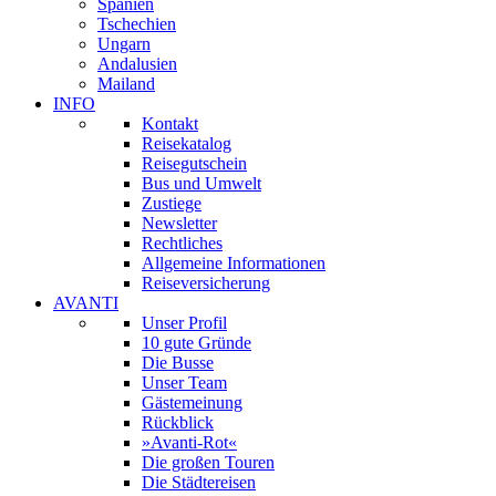
Spanien
Tschechien
Ungarn
Andalusien
Mailand
INFO
Kontakt
Reisekatalog
Reisegutschein
Bus und Umwelt
Zustiege
Newsletter
Rechtliches
Allgemeine Informationen
Reiseversicherung
AVANTI
Unser Profil
10 gute Gründe
Die Busse
Unser Team
Gästemeinung
Rückblick
»Avanti-Rot«
Die großen Touren
Die Städtereisen