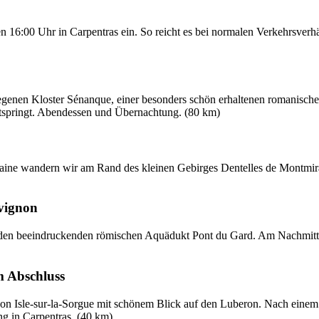
 16:00 Uhr in Carpentras ein. So reicht es bei normalen Verkehrsverhä
enen Kloster Sénanque, einer besonders schön erhaltenen romanischen
ntspringt. Abendessen und Übernachtung. (80 km)
ne wandern wir am Rand des kleinen Gebirges Dentelles de Montmira
vignon
den beeindruckenden römischen Aquädukt Pont du Gard. Am Nachmitt
m Abschluss
 Isle-sur-la-Sorgue mit schönem Blick auf den Luberon. Nach einem g
g in Carpentras. (40 km)