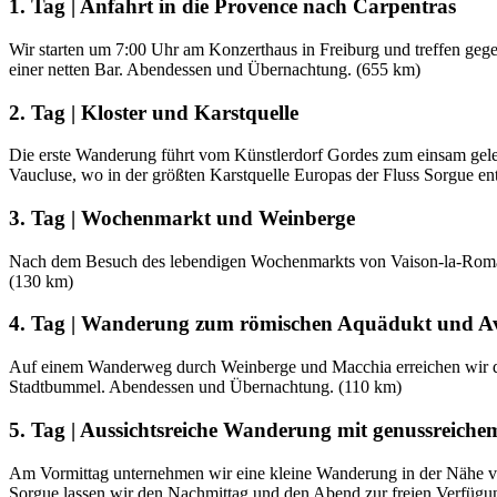
1. Tag | Anfahrt in die Provence nach Carpentras
Wir starten um 7:00 Uhr am Konzerthaus in Freiburg und treffen gegen
einer netten Bar. Abendessen und Übernachtung. (655 km)
2. Tag | Kloster und Karstquelle
Die erste Wanderung führt vom Künstlerdorf Gordes zum einsam geleg
Vaucluse, wo in der größten Karstquelle Europas der Fluss Sorgue e
3. Tag | Wochenmarkt und Weinberge
Nach dem Besuch des lebendigen Wochenmarkts von Vaison-la-Romai
(130 km)
4. Tag | Wanderung zum römischen Aquädukt und A
Auf einem Wanderweg durch Weinberge und Macchia erreichen wir 
Stadtbummel. Abendessen und Übernachtung. (110 km)
5. Tag | Aussichtsreiche Wanderung mit genussreiche
Am Vormittag unternehmen wir eine kleine Wanderung in der Nähe von
Sorgue lassen wir den Nachmittag und den Abend zur freien Verfügun