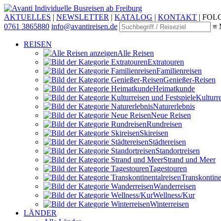
Individuelle Busreisen ab Freiburg
AKTUELLES
|
NEWSLETTER
|
KATALOG
|
KONTAKT
|
FOLG
0761 3865880
info@avantireisen.de
≡ 
REISEN
Alle Reisen
Extratouren
Familien­reisen
Genießer-Reisen
Heimatkunde
Kultur­r
Naturerlebnis
Neue Reisen
Rund­reisen
Ski­reisen
Städte­reisen
Standort­reisen
Strand und Meer
Tagestouren
Transkontinen
Wander­reisen
Wellness/Kur
Winter­reisen
LÄNDER