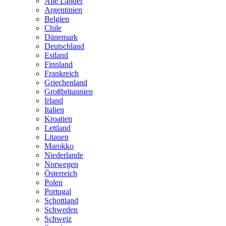
Alle Länder
Argentinien
Belgien
Chile
Dänemark
Deutschland
Estland
Finnland
Frankreich
Griechenland
Großbritannien
Irland
Italien
Kroatien
Lettland
Litauen
Marokko
Niederlande
Norwegen
Österreich
Polen
Portugal
Schottland
Schweden
Schweiz