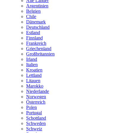
Alle Länder
Argentinien
Belgien
Chile
Dänemark
Deutschland
Estland
Finnland
Frankreich
Griechenland
Großbritannien
Irland
Italien
Kroatien
Lettland
Litauen
Marokko
Niederlande
Norwegen
Österreich
Polen
Portugal
Schottland
Schweden
Schweiz