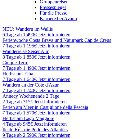
Gruppenreisen
Pressespiegel
Für die Presse
Karriere bei Avanti
NEU: Wandern im Wallis
6 Tage ab 1.490€
Jetzt informieren
Ferienwoche Costa Brava und Naturpark Cap de Creus
7 Tage ab 1.195€
Jetzt informieren
Wanderreise Seiser Alm
8 Tage ab 1.850€
Jetzt informieren
Cinque Terre
7 Tage ab 1.490€
Jetzt informieren
Herbst auf Elba
7 Tage ab 1.640€
Jetzt informieren
Wandern an der Côte d'Azur
7 Tage ab 1.740€
Jetzt informieren
Annecy Wochenende 2 Tage
2 Tage ab 315€
Jetzt informieren
Ferien am Meer in Castiglione della Pescaia
7 Tage ab 1.570€
Jetzt informieren
Herbst am Lago Maggiore
4 Tage ab 945€
Jetzt informieren
Île de Ré - die Perle des Atlantiks
9 Tage ab 2.590€
Jetzt informieren