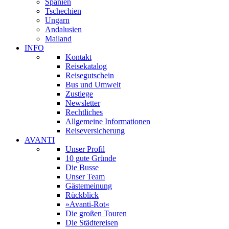
Spanien
Tschechien
Ungarn
Andalusien
Mailand
INFO
Kontakt
Reisekatalog
Reisegutschein
Bus und Umwelt
Zustiege
Newsletter
Rechtliches
Allgemeine Informationen
Reiseversicherung
AVANTI
Unser Profil
10 gute Gründe
Die Busse
Unser Team
Gästemeinung
Rückblick
»Avanti-Rot«
Die großen Touren
Die Städtereisen