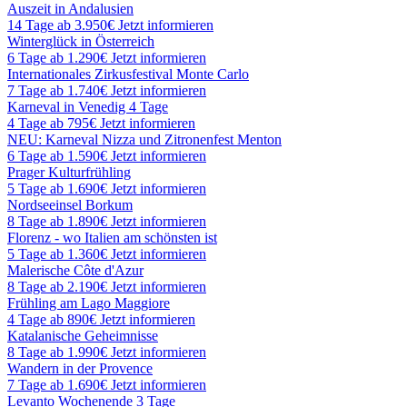
Auszeit in Andalusien
14 Tage ab 3.950€
Jetzt informieren
Winterglück in Österreich
6 Tage ab 1.290€
Jetzt informieren
Internationales Zirkusfestival Monte Carlo
7 Tage ab 1.740€
Jetzt informieren
Karneval in Venedig 4 Tage
4 Tage ab 795€
Jetzt informieren
NEU: Karneval Nizza und Zitronenfest Menton
6 Tage ab 1.590€
Jetzt informieren
Prager Kulturfrühling
5 Tage ab 1.690€
Jetzt informieren
Nordseeinsel Borkum
8 Tage ab 1.890€
Jetzt informieren
Florenz - wo Italien am schönsten ist
5 Tage ab 1.360€
Jetzt informieren
Malerische Côte d'Azur
8 Tage ab 2.190€
Jetzt informieren
Frühling am Lago Maggiore
4 Tage ab 890€
Jetzt informieren
Katalanische Geheimnisse
8 Tage ab 1.990€
Jetzt informieren
Wandern in der Provence
7 Tage ab 1.690€
Jetzt informieren
Levanto Wochenende 3 Tage