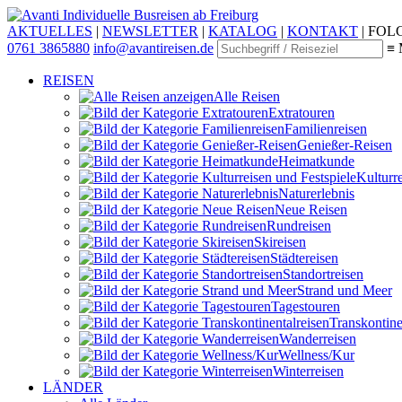
Individuelle Busreisen ab Freiburg
AKTUELLES
|
NEWSLETTER
|
KATALOG
|
KONTAKT
|
FOLG
0761 3865880
info@avantireisen.de
≡ 
REISEN
Alle Reisen
Extratouren
Familien­reisen
Genießer-Reisen
Heimatkunde
Kultur­r
Naturerlebnis
Neue Reisen
Rund­reisen
Ski­reisen
Städte­reisen
Standort­reisen
Strand und Meer
Tagestouren
Transkontinen
Wander­reisen
Wellness/Kur
Winter­reisen
LÄNDER