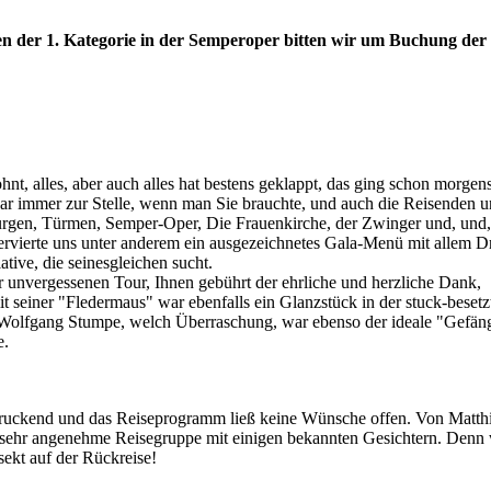
n der 1. Kategorie in der Semperoper bitten wir um Buchung der 
lohnt, alles, aber auch alles hat bestens geklappt, das ging schon morg
 war immer zur Stelle, wenn man Sie brauchte, und auch die Reisenden u
urgen, Türmen, Semper-Oper, Die Frauenkirche, der Zwinger und, und, 
 servierte uns unter anderem ein ausgezeichnetes Gala-Menü mit allem
tive, die seinesgleichen sucht.
r unvergessenen Tour, Ihnen gebührt der ehrliche und herzliche Dank,
t seiner "Fledermaus" war ebenfalls ein Glanzstück in der stuck-besetz
d Wolfgang Stumpe, welch Überraschung, war ebenso der ideale "Gefäng
e.
ndruckend und das Reiseprogramm ließ keine Wünsche offen. Von Matthia
ne sehr angenehme Reisegruppe mit einigen bekannten Gesichtern. Denn 
ekt auf der Rückreise!