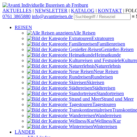
Individuelle Busreisen ab Freiburg
AKTUELLES
|
NEWSLETTER
|
KATALOG
|
KONTAKT
|
FOLG
0761 3865880
info@avantireisen.de
≡ 
REISEN
Alle Reisen
Extratouren
Familien­reisen
Genießer-Reisen
Heimatkunde
Kultur­r
Naturerlebnis
Neue Reisen
Rund­reisen
Ski­reisen
Städte­reisen
Standort­reisen
Strand und Meer
Tagestouren
Transkontinen
Wander­reisen
Wellness/Kur
Winter­reisen
LÄNDER