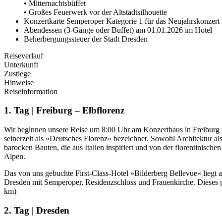
• Mitternachtsbüffet
• Großes Feuerwerk vor der Altstadtsilhouette
Konzertkarte Semperoper Kategorie 1 für das Neujahrskonzer
Abendessen (3-Gänge oder Buffet) am 01.01.2026 im Hotel
Beherbergungssteuer der Stadt Dresden
Reiseverlauf
Unterkunft
Zustiege
Hinweise
Reiseinformation
1. Tag | Freiburg – Elbflorenz
Wir beginnen unsere Reise um 8:00 Uhr am Konzerthaus in Freiburg u
seinerzeit als »Deutsches Florenz« bezeichnet. Sowohl Architektur als
barocken Bauten, die aus Italien inspiriert und von der florentinischen
Alpen.
Das von uns gebuchte First-Class-Hotel »Bilderberg Bellevue« liegt au
Dresden mit Semperoper, Residenzschloss und Frauenkirche. Dieses g
km)
2. Tag | Dresden