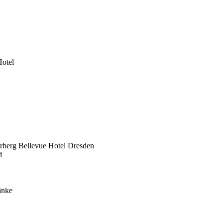
Hotel
erberg Bellevue Hotel Dresden
d
änke