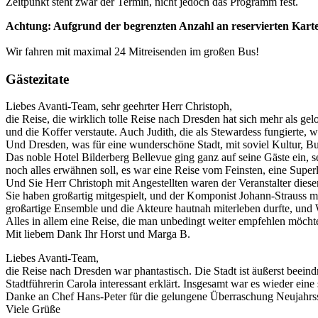
Zeitpunkt steht zwar der Termin, nicht jedoch das Programm fest.
Achtung: Aufgrund der begrenzten Anzahl an reservierten Karte
Wir fahren mit maximal 24 Mitreisenden im großen Bus!
Gästezitate
Liebes Avanti-Team, sehr geehrter Herr Christoph,
die Reise, die wirklich tolle Reise nach Dresden hat sich mehr als ge
und die Koffer verstaute. Auch Judith, die als Stewardess fungierte,
Und Dresden, was für eine wunderschöne Stadt, mit soviel Kultur, B
Das noble Hotel Bilderberg Bellevue ging ganz auf seine Gäste ein,
noch alles erwähnen soll, es war eine Reise vom Feinsten, eine Superla
Und Sie Herr Christoph mit Angestellten waren der Veranstalter diese
Sie haben großartig mitgespielt, und der Komponist Johann-Strauss mi
großartige Ensemble und die Akteure hautnah miterleben durfte, un
Alles in allem eine Reise, die man unbedingt weiter empfehlen möcht
Mit liebem Dank Ihr Horst und Marga B.
Liebes Avanti-Team,
die Reise nach Dresden war phantastisch. Die Stadt ist äußerst beei
Stadtführerin Carola interessant erklärt. Insgesamt war es wieder ei
Danke an Chef Hans-Peter für die gelungene Überraschung Neujahrss
Viele Grüße