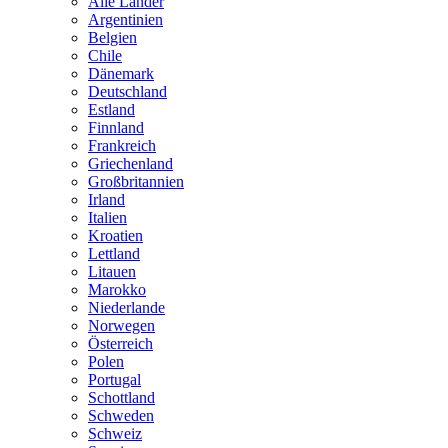
Alle Länder
Argentinien
Belgien
Chile
Dänemark
Deutschland
Estland
Finnland
Frankreich
Griechenland
Großbritannien
Irland
Italien
Kroatien
Lettland
Litauen
Marokko
Niederlande
Norwegen
Österreich
Polen
Portugal
Schottland
Schweden
Schweiz