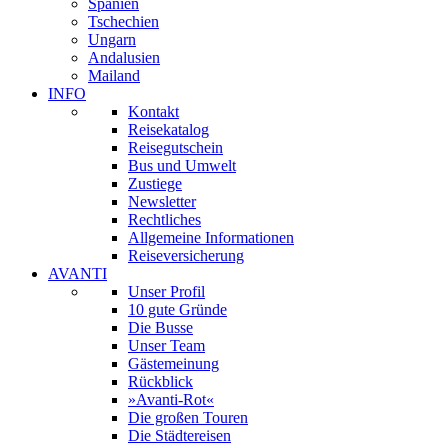
Spanien
Tschechien
Ungarn
Andalusien
Mailand
INFO
Kontakt
Reisekatalog
Reisegutschein
Bus und Umwelt
Zustiege
Newsletter
Rechtliches
Allgemeine Informationen
Reiseversicherung
AVANTI
Unser Profil
10 gute Gründe
Die Busse
Unser Team
Gästemeinung
Rückblick
»Avanti-Rot«
Die großen Touren
Die Städtereisen